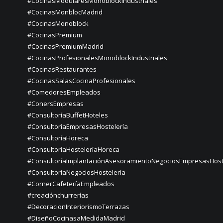
#CocinasModularesMonoblockIndustriales
#CocinasMonblocMadrid
#CocinasMonoblock
#CocinasPremium
#CocinasPremiumMadrid
#CocinasProfesionalesMonoblockIndustriales
#CocinasRestaurantes
#CocinasSalasCocinaProfesionales
#ComedoresEmpleados
#ConersEmpresas
#ConsultoríaBuffetHoteles
#ConsultoríaEmpresasHostelería
#ConsultoríaHoreca
#ConsultoríaHosteleríaHoreca
#ConsultoríaImplantaciónAsesoramientoNegociosEmpresasHost
#ConsultoríaNegociosHostelería
#CornerCafeteríaEmpleados
#creaciónchurrerías
#DecoracionInteriorismoTerrazas
#DiseñoCocinasaMedidaMadrid