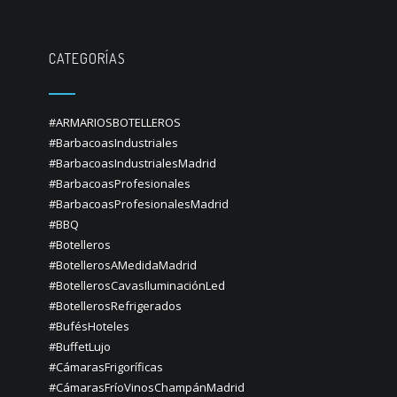
CATEGORÍAS
#ARMARIOSBOTELLEROS
#BarbacoasIndustriales
#BarbacoasIndustrialesMadrid
#BarbacoasProfesionales
#BarbacoasProfesionalesMadrid
#BBQ
#Botelleros
#BotellerosAMedidaMadrid
#BotellerosCavasIluminaciónLed
#BotellerosRefrigerados
#BufésHoteles
#BuffetLujo
#CámarasFrigoríficas
#CámarasFríoVinosChampánMadrid