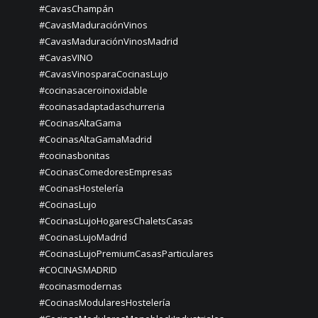
#CavasChampán
#CavasMaduraciónVinos
#CavasMaduraciónVinosMadrid
#CavasVINO
#CavasVinosparaCocinasLujo
#cocinasaceroinoxidable
#cocinasadaptadaschurreria
#CocinasAltaGama
#CocinasAltaGamaMadrid
#cocinasbonitas
#CocinasComedoresEmpresas
#CocinasHostelería
#CocinasLujo
#CocinasLujoHogaresChaletsCasas
#CocinasLujoMadrid
#CocinasLujoPremiumCasasParticulares
#COCINASMADRID
#cocinasmodernas
#CocinasModularesHostelería