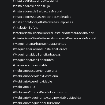
#InstaladoresCocinasAltaGama
#InstaladoresCocinasLujo
#InstaladoresdeBarbacoasMadrid
#InstaladoresSalasDescandoEmpleados
#InstlaciónMontajeBuffetsBufesEmpresas
#IntalaciónBufets
#InteriorismoDiseñoHorecaHosteleriaRestauraciónMadri
#InteriorismoDiseñoHorecaHosteleriaRestauraciónMadrid
#MaquinariaBarbacoasRestaurantes
#MaquinariaCocinasHosteleríaHoreca
#MaquinariaMobiliarioBarbacoas
#MaquinariaMobiliarioBufés
#mesasaceroinoxidable
#mobiliarioaccesoriohosteleria
#MobiliarioAceroInoxHostelería
#MobiliarioAceroInoxidable
#MobiliarioBBQ
#MobiliarioCocinasDiseñoInteriorismo
#MobiliarioMaquinariaAceroInoxidableaMedida
#mobiliariomaquinariaChurrerías