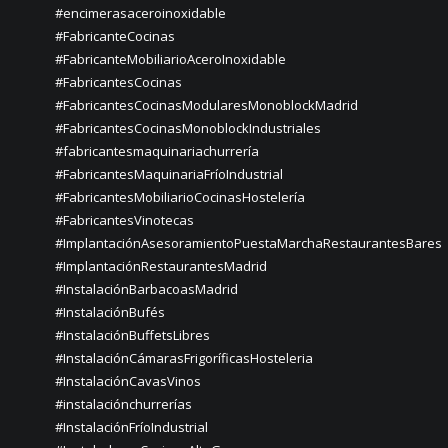
#encimerasaceroinoxidable
#FabricanteCocinas
#FabricanteMobiliarioAceroInoxidable
#FabricantesCocinas
#FabricantesCocinasModularesMonoblockMadrid
#FabricantesCocinasMonoblockIndustriales
#fabricantesmaquinariachurrería
#FabricantesMaquinariaFríoIndustrial
#FabricantesMobiliarioCocinasHostelería
#FabricantesVinotecas
#ImplantaciónAsesoramientoPuestaMarchaRestaurantesBares
#ImplantaciónRestaurantesMadrid
#InstalaciónBarbacoasMadrid
#InstalaciónBufés
#InstalaciónBuffetsLibres
#InstalaciónCámarasFrigoríficasHosteleria
#InstalaciónCavasVinos
#instalaciónchurrerías
#InstalaciónFríoIndustrial