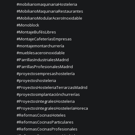
#mobiliariomaquinariaHosteleria
#MobiliarioMaquinariaRestaurantes
#MobiliarioModularAceroInoxidable
#Monoblock
#MontajeBufésLibres
#MontajeCafeteríasEmpresas
#montajemontarchurrería
#mueblesaceroinoxidable
#ParrillasIndustrialesMadrid
#ParrillasProfesionalesMadrid
#proyectosempresashostelería
#proyectoshosteleria
#ProyectosHosteleriaTerrarzasMadrid
#proyectosimplantaciónchurrerías
#ProyectosIntegralesHosteleria
#ProyectosIntegralesHosteleríaHoreca
#ReformasCocinasHoteles
#ReformasCocinasParticulares
#ReformasCocinasProfesionales