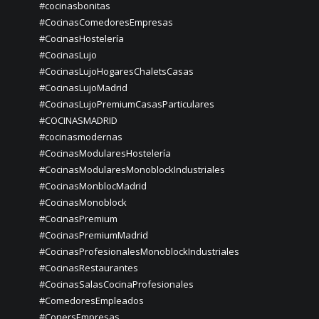
#cocinasbonitas
#CocinasComedoresEmpresas
#CocinasHostelería
#CocinasLujo
#CocinasLujoHogaresChaletsCasas
#CocinasLujoMadrid
#CocinasLujoPremiumCasasParticulares
#COCINASMADRID
#cocinasmodernas
#CocinasModularesHostelería
#CocinasModularesMonoblockIndustriales
#CocinasMonblocMadrid
#CocinasMonoblock
#CocinasPremium
#CocinasPremiumMadrid
#CocinasProfesionalesMonoblockIndustriales
#CocinasRestaurantes
#CocinasSalasCocinaProfesionales
#ComedoresEmpleados
#ConersEmpresas