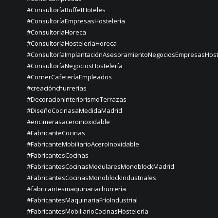
#ConsultoríaBuffetHoteles
#ConsultoríaEmpresasHostelería
#ConsultoríaHoreca
#ConsultoríaHosteleríaHoreca
#ConsultoríaImplantaciónAsesoramientoNegociosEmpresasHost
#ConsultoríaNegociosHostelería
#CornerCafeteríaEmpleados
#creaciónchurrerías
#DecoracionInteriorismoTerrazas
#DiseñoCocinasaMedidaMadrid
#encimerasaceroinoxidable
#FabricanteCocinas
#FabricanteMobiliarioAceroInoxidable
#FabricantesCocinas
#FabricantesCocinasModularesMonoblockMadrid
#FabricantesCocinasMonoblockIndustriales
#fabricantesmaquinariachurrería
#FabricantesMaquinariaFríoIndustrial
#FabricantesMobiliarioCocinasHostelería