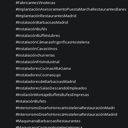
#FabricantesVinotecas
#ImplantaciónAsesoramientoPuestaMarchaRestaurantesBares
#ImplantaciónRestaurantesMadrid
#InstalaciónBarbacoasMadrid
#InstalaciónBufés
#InstalaciónBuffetsLibres
#InstalaciónCámarasFrigoríficasHosteleria
#InstalaciónCavasVinos
#instalaciónchurrerías
#InstalaciónFríoIndustrial
#InstaladoresCocinasAltaGama
#InstaladoresCocinasLujo
#InstaladoresdeBarbacoasMadrid
#InstaladoresSalasDescandoEmpleados
#InstlaciónMontajeBuffetsBufesEmpresas
#IntalaciónBufets
#InteriorismoDiseñoHorecaHosteleriaRestauraciónMadri
#InteriorismoDiseñoHorecaHosteleriaRestauraciónMadrid
#MaquinariaBarbacoasRestaurantes
#MaquinariaCocinasHosteleríaHoreca