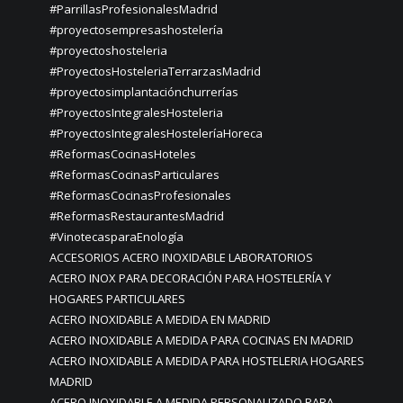
#ParrillasProfesionalesMadrid
#proyectosempresashostelería
#proyectoshosteleria
#ProyectosHosteleriaTerrarzasMadrid
#proyectosimplantaciónchurrerías
#ProyectosIntegralesHosteleria
#ProyectosIntegralesHosteleríaHoreca
#ReformasCocinasHoteles
#ReformasCocinasParticulares
#ReformasCocinasProfesionales
#ReformasRestaurantesMadrid
#VinotecasparaEnología
ACCESORIOS ACERO INOXIDABLE LABORATORIOS
ACERO INOX PARA DECORACIÓN PARA HOSTELERÍA Y
HOGARES PARTICULARES
ACERO INOXIDABLE A MEDIDA EN MADRID
ACERO INOXIDABLE A MEDIDA PARA COCINAS EN MADRID
ACERO INOXIDABLE A MEDIDA PARA HOSTELERIA HOGARES
MADRID
ACERO INOXIDABLE A MEDIDA PERSONALIZADO PARA