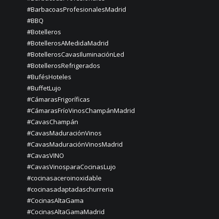
#BarbacoasProfesionalesMadrid
#BBQ
#Botelleros
#BotellerosAMedidaMadrid
#BotellerosCavasIluminaciónLed
#BotellerosRefrigerados
#BufésHoteles
#BuffetLujo
#CámarasFrigoríficas
#CámarasFríoVinosChampánMadrid
#CavasChampán
#CavasMaduraciónVinos
#CavasMaduraciónVinosMadrid
#CavasVINO
#CavasVinosparaCocinasLujo
#cocinasaceroinoxidable
#cocinasadaptadaschurreria
#CocinasAltaGama
#CocinasAltaGamaMadrid