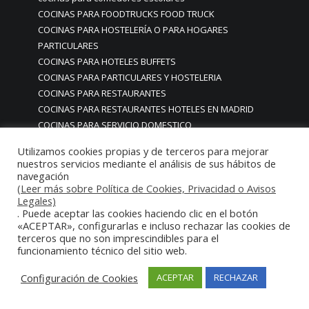
COCINAS PARA FOODTRUCKS FOOD TRUCK
COCINAS PARA HOSTELERÍA O PARA HOGARES
PARTICULARES
COCINAS PARA HOTELES BUFFETS
COCINAS PARA PARTICULARES Y HOSTELERIA
COCINAS PARA RESTAURANTES
COCINAS PARA RESTAURANTES HOTELES EN MADRID
COCINAS PARA SERVICIO DOMESTICO
COCINAS PARA TERRAZAS EN MADRID ESPAÑA
Utilizamos cookies propias y de terceros para mejorar
COCINAS PREMIUM GAMA ALTA EN MADRID
nuestros servicios mediante el análisis de sus hábitos de
COCINAS PREMIUM LUJO PARA RESTAURANTES
navegación
(Leer más sobre Política de Cookies, Privacidad o Avisos
RESTAURACIÓN MADRID
Legales)
COCINAS PREMIUM MADRID
. Puede aceptar las cookies haciendo clic en el botón
COCINAS PREMIUM PROFESIONALES MADRID
«ACEPTAR», configurarlas e incluso rechazar las cookies de
COCINAS PROFESIONALES
terceros que no son imprescindibles para el
funcionamiento técnico del sitio web.
COCINAS PROFESIONALES • MOBILIARIO • ENCIMERAS •
REVESTIMIENTOS • ESTRUCTURAS • ELEMENTOS
Configuración de Cookies
ACEPTAR
RECHAZAR
DECORATIVOS ACERO INOXIDABLE
COCINAS PROFESIONALES A MEDIDA PERSONALIZADAS PARA