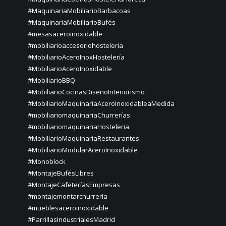
#MaquinariaMobiliarioBarbacoas
#MaquinariaMobiliarioBufés
#mesasaceroinoxidable
#mobiliarioaccesoriohosteleria
#MobiliarioAceroInoxHostelería
#MobiliarioAceroInoxidable
#MobiliarioBBQ
#MobiliarioCocinasDiseñoInteriorismo
#MobiliarioMaquinariaAceroInoxidableaMedida
#mobiliariomaquinariaChurrerías
#mobiliariomaquinariaHosteleria
#MobiliarioMaquinariaRestaurantes
#MobiliarioModularAceroInoxidable
#Monoblock
#MontajeBufésLibres
#MontajeCafeteríasEmpresas
#montajemontarchurrería
#mueblesaceroinoxidable
#ParrillasIndustrialesMadrid