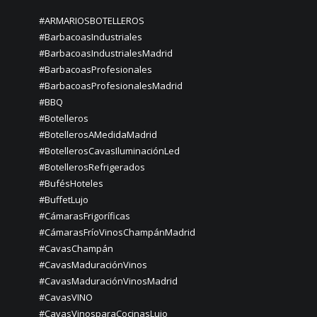
#ARMARIOSBOTELLEROS
#BarbacoasIndustriales
#BarbacoasIndustrialesMadrid
#BarbacoasProfesionales
#BarbacoasProfesionalesMadrid
#BBQ
#Botelleros
#BotellerosAMedidaMadrid
#BotellerosCavasIluminaciónLed
#BotellerosRefrigerados
#BufésHoteles
#BuffetLujo
#CámarasFrigoríficas
#CámarasFríoVinosChampánMadrid
#CavasChampán
#CavasMaduraciónVinos
#CavasMaduraciónVinosMadrid
#CavasVINO
#CavasVinosparaCocinasLujo