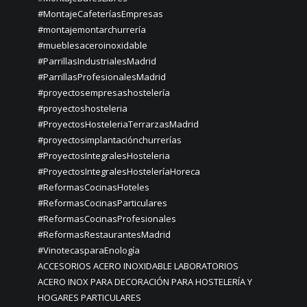
#MontajeCafeteríasEmpresas
#montajemontarchurrería
#mueblesaceroinoxidable
#ParrillasIndustrialesMadrid
#ParrillasProfesionalesMadrid
#proyectosempresashostelería
#proyectoshosteleria
#ProyectosHosteleriaTerrarzasMadrid
#proyectosimplantaciónchurrerías
#ProyectosIntegralesHosteleria
#ProyectosIntegralesHosteleríaHoreca
#ReformasCocinasHoteles
#ReformasCocinasParticulares
#ReformasCocinasProfesionales
#ReformasRestaurantesMadrid
#VinotecasparaEnología
ACCESORIOS ACERO INOXIDABLE LABORATORIOS
ACERO INOX PARA DECORACIÓN PARA HOSTELERÍA Y
HOGARES PARTICULARES