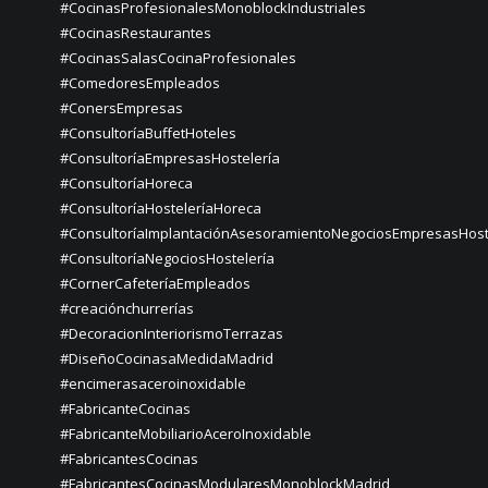
#CocinasProfesionalesMonoblockIndustriales
#CocinasRestaurantes
#CocinasSalasCocinaProfesionales
#ComedoresEmpleados
#ConersEmpresas
#ConsultoríaBuffetHoteles
#ConsultoríaEmpresasHostelería
#ConsultoríaHoreca
#ConsultoríaHosteleríaHoreca
#ConsultoríaImplantaciónAsesoramientoNegociosEmpresasHost
#ConsultoríaNegociosHostelería
#CornerCafeteríaEmpleados
#creaciónchurrerías
#DecoracionInteriorismoTerrazas
#DiseñoCocinasaMedidaMadrid
#encimerasaceroinoxidable
#FabricanteCocinas
#FabricanteMobiliarioAceroInoxidable
#FabricantesCocinas
#FabricantesCocinasModularesMonoblockMadrid