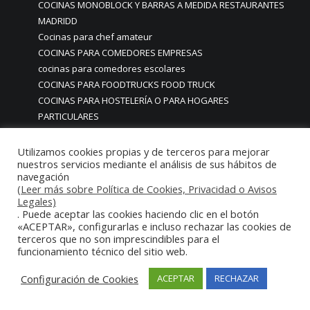
COCINAS MONOBLOCK Y BARRAS A MEDIDA RESTAURANTES
MADRIDD
Cocinas para chef amateur
COCINAS PARA COMEDORES EMPRESAS
cocinas para comedores escolares
COCINAS PARA FOODTRUCKS FOOD TRUCK
COCINAS PARA HOSTELERÍA O PARA HOGARES
PARTICULARES
COCINAS PARA HOTELES BUFFETS
COCINAS PARA PARTICULARES Y HOSTELERIA
Utilizamos cookies propias y de terceros para mejorar
nuestros servicios mediante el análisis de sus hábitos de
COCINAS PARA RESTAURANTES
navegación
COCINAS PARA RESTAURANTES HOTELES EN MADRID
(Leer más sobre Política de Cookies, Privacidad o Avisos
COCINAS PARA SERVICIO DOMESTICO
Legales)
COCINAS PARA TERRAZAS EN MADRID ESPAÑA
. Puede aceptar las cookies haciendo clic en el botón
«ACEPTAR», configurarlas e incluso rechazar las cookies de
COCINAS PREMIUM GAMA ALTA EN MADRID
terceros que no son imprescindibles para el
COCINAS PREMIUM LUJO PARA RESTAURANTES
funcionamiento técnico del sitio web.
RESTAURACIÓN MADRID
COCINAS PREMIUM MADRID
Configuración de Cookies
ACEPTAR
RECHAZAR
COCINAS PREMIUM PROFESIONALES MADRID
COCINAS PROFESIONALES