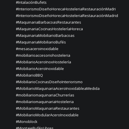
#IntalaciónBufets
#InteriorismoDiseñoHorecaHosteleriaRestauraciónMadri
#InteriorismoDiseñoHorecaHosteleriaRestauraciónMadrid
#MaquinariaBarbacoasRestaurantes
#MaquinariaCocinasHosteleríaHoreca
#MaquinariaMobiliarioBarbacoas
#MaquinariaMobiliarioBufés
#mesasaceroinoxidable
#mobiliarioaccesoriohosteleria
#MobiliarioAceroInoxHostelería
#MobiliarioAceroInoxidable
#MobiliarioBBQ
#MobiliarioCocinasDiseñoInteriorismo
#MobiliarioMaquinariaAceroInoxidableaMedida
#mobiliariomaquinariaChurrerías
#mobiliariomaquinariaHosteleria
#MobiliarioMaquinariaRestaurantes
#MobiliarioModularAceroInoxidable
#Monoblock
#MontajeBufésLibres