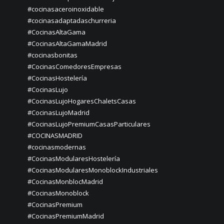
#cocinasaceroinoxidable
#cocinasadaptadaschurreria
#CocinasAltaGama
#CocinasAltaGamaMadrid
#cocinasbonitas
#CocinasComedoresEmpresas
#CocinasHostelería
#CocinasLujo
#CocinasLujoHogaresChaletsCasas
#CocinasLujoMadrid
#CocinasLujoPremiumCasasParticulares
#COCINASMADRID
#cocinasmodernas
#CocinasModularesHostelería
#CocinasModularesMonoblockIndustriales
#CocinasMonblocMadrid
#CocinasMonoblock
#CocinasPremium
#CocinasPremiumMadrid