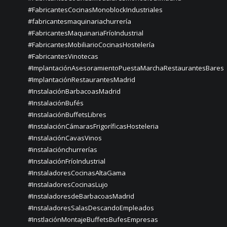
#FabricantesCocinasMonoblockIndustriales
#fabricantesmaquinariachurrería
#FabricantesMaquinariaFríoIndustrial
#FabricantesMobiliarioCocinasHostelería
#FabricantesVinotecas
#ImplantaciónAsesoramientoPuestaMarchaRestaurantesBares
#ImplantaciónRestaurantesMadrid
#InstalaciónBarbacoasMadrid
#InstalaciónBufés
#InstalaciónBuffetsLibres
#InstalaciónCámarasFrigoríficasHosteleria
#InstalaciónCavasVinos
#instalaciónchurrerías
#InstalaciónFríoIndustrial
#InstaladoresCocinasAltaGama
#InstaladoresCocinasLujo
#InstaladoresdeBarbacoasMadrid
#InstaladoresSalasDescandoEmpleados
#InstlaciónMontajeBuffetsBufesEmpresas