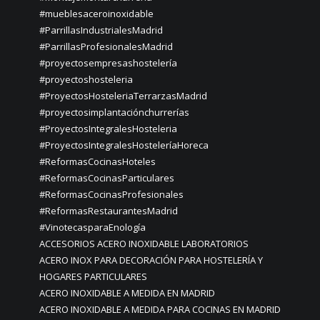
#mueblesaceroinoxidable
#ParrillasIndustrialesMadrid
#ParrillasProfesionalesMadrid
#proyectosempresashostelería
#proyectoshosteleria
#ProyectosHosteleriaTerrarzasMadrid
#proyectosimplantaciónchurrerías
#ProyectosIntegralesHosteleria
#ProyectosIntegralesHosteleríaHoreca
#ReformasCocinasHoteles
#ReformasCocinasParticulares
#ReformasCocinasProfesionales
#ReformasRestaurantesMadrid
#VinotecasparaEnología
ACCESORIOS ACERO INOXIDABLE LABORATORIOS
ACERO INOX PARA DECORACIÓN PARA HOSTELERÍA Y
HOGARES PARTICULARES
ACERO INOXIDABLE A MEDIDA EN MADRID
ACERO INOXIDABLE A MEDIDA PARA COCINAS EN MADRID