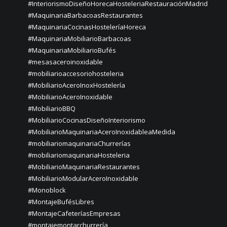
#InteriorismoDiseñoHorecaHosteleriaRestauraciónMadrid
#MaquinariaBarbacoasRestaurantes
#MaquinariaCocinasHosteleríaHoreca
#MaquinariaMobiliarioBarbacoas
#MaquinariaMobiliarioBufés
#mesasaceroinoxidable
#mobiliarioaccesoriohosteleria
#MobiliarioAceroInoxHostelería
#MobiliarioAceroInoxidable
#MobiliarioBBQ
#MobiliarioCocinasDiseñoInteriorismo
#MobiliarioMaquinariaAceroInoxidableaMedida
#mobiliariomaquinariaChurrerías
#mobiliariomaquinariaHosteleria
#MobiliarioMaquinariaRestaurantes
#MobiliarioModularAceroInoxidable
#Monoblock
#MontajeBufésLibres
#MontajeCafeteríasEmpresas
#montajemontarchurrería