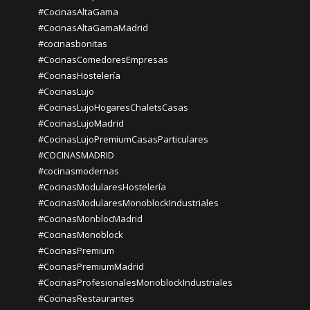
#CocinasAltaGama
#CocinasAltaGamaMadrid
#cocinasbonitas
#CocinasComedoresEmpresas
#CocinasHostelería
#CocinasLujo
#CocinasLujoHogaresChaletsCasas
#CocinasLujoMadrid
#CocinasLujoPremiumCasasParticulares
#COCINASMADRID
#cocinasmodernas
#CocinasModularesHostelería
#CocinasModularesMonoblockIndustriales
#CocinasMonblocMadrid
#CocinasMonoblock
#CocinasPremium
#CocinasPremiumMadrid
#CocinasProfesionalesMonoblockIndustriales
#CocinasRestaurantes