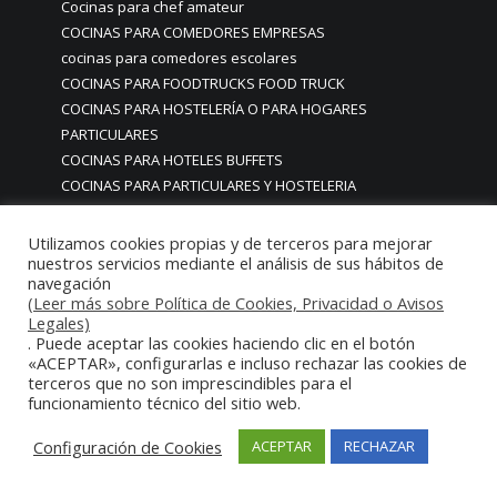
Cocinas para chef amateur
COCINAS PARA COMEDORES EMPRESAS
cocinas para comedores escolares
COCINAS PARA FOODTRUCKS FOOD TRUCK
COCINAS PARA HOSTELERÍA O PARA HOGARES
PARTICULARES
COCINAS PARA HOTELES BUFFETS
COCINAS PARA PARTICULARES Y HOSTELERIA
COCINAS PARA RESTAURANTES
COCINAS PARA RESTAURANTES HOTELES EN MADRID
Utilizamos cookies propias y de terceros para mejorar
nuestros servicios mediante el análisis de sus hábitos de
COCINAS PARA SERVICIO DOMESTICO
navegación
COCINAS PARA TERRAZAS EN MADRID ESPAÑA
(Leer más sobre Política de Cookies, Privacidad o Avisos
COCINAS PREMIUM GAMA ALTA EN MADRID
Legales)
COCINAS PREMIUM LUJO PARA RESTAURANTES
. Puede aceptar las cookies haciendo clic en el botón
«ACEPTAR», configurarlas e incluso rechazar las cookies de
RESTAURACIÓN MADRID
terceros que no son imprescindibles para el
COCINAS PREMIUM MADRID
funcionamiento técnico del sitio web.
COCINAS PREMIUM PROFESIONALES MADRID
COCINAS PROFESIONALES
Configuración de Cookies
ACEPTAR
RECHAZAR
COCINAS PROFESIONALES • MOBILIARIO • ENCIMERAS •
REVESTIMIENTOS • ESTRUCTURAS • ELEMENTOS