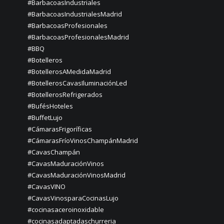
#BarbacoasIndustriales
#BarbacoasIndustrialesMadrid
#BarbacoasProfesionales
#BarbacoasProfesionalesMadrid
#BBQ
#Botelleros
#BotellerosAMedidaMadrid
#BotellerosCavasIluminaciónLed
#BotellerosRefrigerados
#BufésHoteles
#BuffetLujo
#CámarasFrigoríficas
#CámarasFríoVinosChampánMadrid
#CavasChampán
#CavasMaduraciónVinos
#CavasMaduraciónVinosMadrid
#CavasVINO
#CavasVinosparaCocinasLujo
#cocinasaceroinoxidable
#cocinasadaptadaschurreria