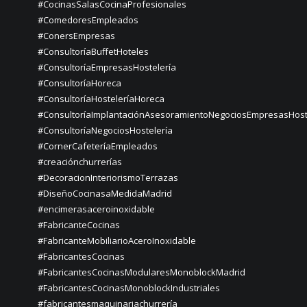
#CocinasSalasCocinaProfesionales
#ComedoresEmpleados
#ConersEmpresas
#ConsultoríaBuffetHoteles
#ConsultoríaEmpresasHostelería
#ConsultoríaHoreca
#ConsultoríaHosteleríaHoreca
#ConsultoríaImplantaciónAsesoramientoNegociosEmpresasHost
#ConsultoríaNegociosHostelería
#CornerCafeteríaEmpleados
#creaciónchurrerías
#DecoracionInteriorismoTerrazas
#DiseñoCocinasaMedidaMadrid
#encimerasaceroinoxidable
#FabricanteCocinas
#FabricanteMobiliarioAceroInoxidable
#FabricantesCocinas
#FabricantesCocinasModularesMonoblockMadrid
#FabricantesCocinasMonoblockIndustriales
#fabricantesmaquinariachurrería