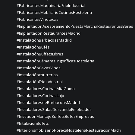
#FabricantesMaquinariaFríoIndustrial
#FabricantesMobiliarioCocinasHostelería
#FabricantesVinotecas
#ImplantaciónAsesoramientoPuestaMarchaRestaurantesBares
#ImplantaciónRestaurantesMadrid
#InstalaciónBarbacoasMadrid
#InstalaciónBufés
#InstalaciónBuffetsLibres
#InstalaciónCámarasFrigoríficasHosteleria
#InstalaciónCavasVinos
#instalaciónchurrerías
#InstalaciónFríoIndustrial
#InstaladoresCocinasAltaGama
#InstaladoresCocinasLujo
#InstaladoresdeBarbacoasMadrid
#InstaladoresSalasDescandoEmpleados
#InstlaciónMontajeBuffetsBufesEmpresas
#IntalaciónBufets
#InteriorismoDiseñoHorecaHosteleriaRestauraciónMadri