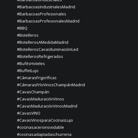
#BarbacoasIndustrialesMadrid
#BarbacoasProfesionales
#BarbacoasProfesionalesMadrid
#BBQ
#Botelleros
#BotellerosAMedidaMadrid
#BotellerosCavasIluminaciónLed
#BotellerosRefrigerados
#BufésHoteles
#BuffetLujo
#CámarasFrigoríficas
#CámarasFríoVinosChampánMadrid
#CavasChampán
#CavasMaduraciónVinos
#CavasMaduraciónVinosMadrid
#CavasVINO
#CavasVinosparaCocinasLujo
#cocinasaceroinoxidable
#cocinasadaptadaschurreria