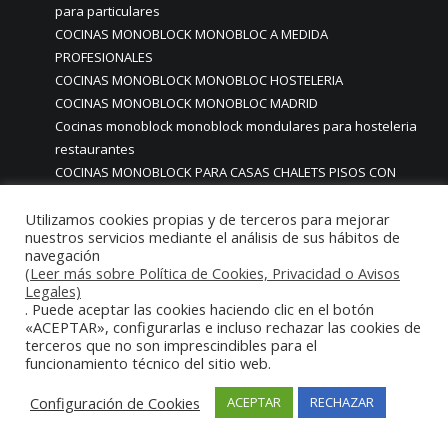
para particulares
COCINAS MONOBLOCK MONOBLOC A MEDIDA
PROFESIONALES
COCINAS MONOBLOCK MONOBLOC HOSTELERIA
COCINAS MONOBLOCK MONOBLOC MADRID
Cocinas monoblock monoblock mondulares para hosteleria
restaurantes
COCINAS MONOBLOCK PARA CASAS CHALETS PISOS CON
ACABADOS DE ALTA GAMA PREMIUM LUJO
COCINAS MONOBLOCK PARA CASAS PARTICULARES
Utilizamos cookies propias y de terceros para mejorar
nuestros servicios mediante el análisis de sus hábitos de
COCINAS MONOBLOCK PARA HOGARES CASAS VIVIENDAS
navegación
PARTICULARES MADRID
(Leer más sobre Política de Cookies, Privacidad o Avisos
COCINAS MONOBLOCK PARA HOSTELERIA
Legales)
. Puede aceptar las cookies haciendo clic en el botón
COCINAS MONOBLOCK PARA HOTELES
«ACEPTAR», configurarlas e incluso rechazar las cookies de
Cocinas monoblock personalizadas a medida
terceros que no son imprescindibles para el
COCINAS MONOBLOCK PROFESIONALES A MEDIDA
funcionamiento técnico del sitio web.
PERSONALIZADAS MADRID
Configuración de Cookies
COCINAS MONOBLOCK Y BARRAS A MEDIDA RESTAURANTES
ACEPTAR
RECHAZAR
MADRIDD
Cocinas para chef amateur