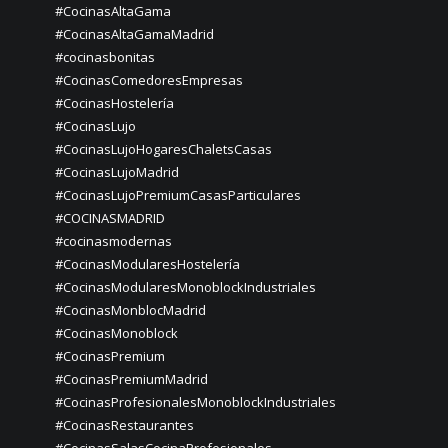
#CocinasAltaGama
#CocinasAltaGamaMadrid
#cocinasbonitas
#CocinasComedoresEmpresas
#CocinasHostelería
#CocinasLujo
#CocinasLujoHogaresChaletsCasas
#CocinasLujoMadrid
#CocinasLujoPremiumCasasParticulares
#COCINASMADRID
#cocinasmodernas
#CocinasModularesHostelería
#CocinasModularesMonoblockIndustriales
#CocinasMonblocMadrid
#CocinasMonoblock
#CocinasPremium
#CocinasPremiumMadrid
#CocinasProfesionalesMonoblockIndustriales
#CocinasRestaurantes
#CocinasSalasCocinaProfesionales