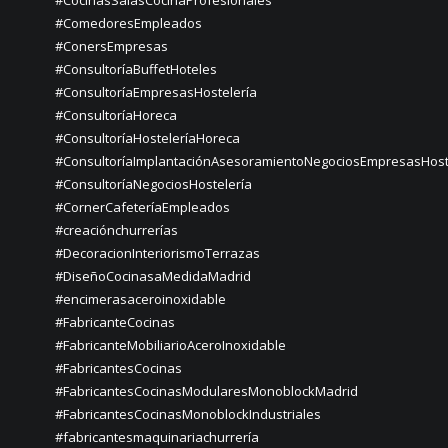
#ComedoresEmpleados
#ConersEmpresas
#ConsultoríaBuffetHoteles
#ConsultoríaEmpresasHostelería
#ConsultoríaHoreca
#ConsultoríaHosteleríaHoreca
#ConsultoríaImplantaciónAsesoramientoNegociosEmpresasHost
#ConsultoríaNegociosHostelería
#CornerCafeteríaEmpleados
#creaciónchurrerías
#DecoracionInteriorismoTerrazas
#DiseñoCocinasaMedidaMadrid
#encimerasaceroinoxidable
#FabricanteCocinas
#FabricanteMobiliarioAceroInoxidable
#FabricantesCocinas
#FabricantesCocinasModularesMonoblockMadrid
#FabricantesCocinasMonoblockIndustriales
#fabricantesmaquinariachurrería