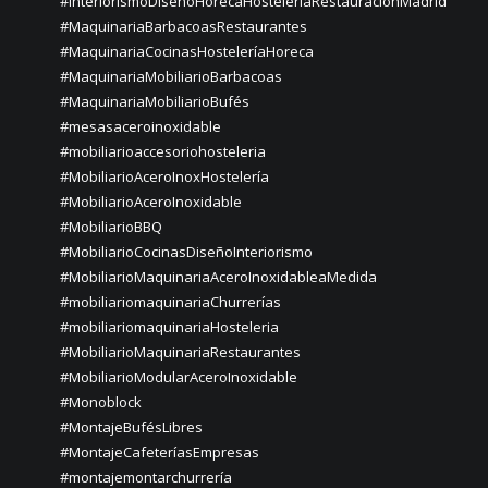
#InteriorismoDiseñoHorecaHosteleriaRestauraciónMadrid
#MaquinariaBarbacoasRestaurantes
#MaquinariaCocinasHosteleríaHoreca
#MaquinariaMobiliarioBarbacoas
#MaquinariaMobiliarioBufés
#mesasaceroinoxidable
#mobiliarioaccesoriohosteleria
#MobiliarioAceroInoxHostelería
#MobiliarioAceroInoxidable
#MobiliarioBBQ
#MobiliarioCocinasDiseñoInteriorismo
#MobiliarioMaquinariaAceroInoxidableaMedida
#mobiliariomaquinariaChurrerías
#mobiliariomaquinariaHosteleria
#MobiliarioMaquinariaRestaurantes
#MobiliarioModularAceroInoxidable
#Monoblock
#MontajeBufésLibres
#MontajeCafeteríasEmpresas
#montajemontarchurrería