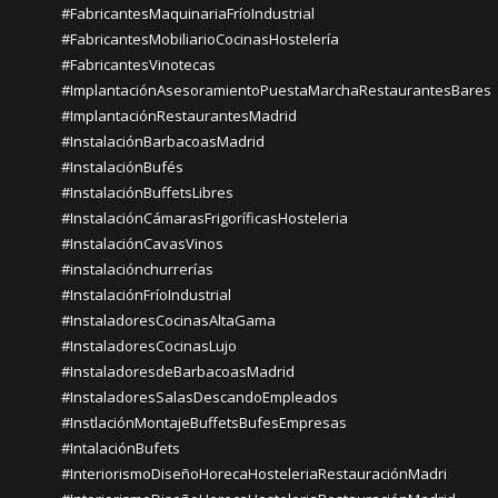
#FabricantesMaquinariaFríoIndustrial
#FabricantesMobiliarioCocinasHostelería
#FabricantesVinotecas
#ImplantaciónAsesoramientoPuestaMarchaRestaurantesBares
#ImplantaciónRestaurantesMadrid
#InstalaciónBarbacoasMadrid
#InstalaciónBufés
#InstalaciónBuffetsLibres
#InstalaciónCámarasFrigoríficasHosteleria
#InstalaciónCavasVinos
#instalaciónchurrerías
#InstalaciónFríoIndustrial
#InstaladoresCocinasAltaGama
#InstaladoresCocinasLujo
#InstaladoresdeBarbacoasMadrid
#InstaladoresSalasDescandoEmpleados
#InstlaciónMontajeBuffetsBufesEmpresas
#IntalaciónBufets
#InteriorismoDiseñoHorecaHosteleriaRestauraciónMadri