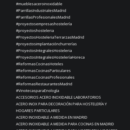
#mueblesaceroinoxidable
#ParrillasIndustrialesMadrid
#ParrillasProfesionalesMadrid
#proyectosempresashostelería
#proyectoshosteleria
#ProyectosHosteleriaTerrarzasMadrid
#proyectosimplantaciónchurrerías
#ProyectosIntegralesHosteleria
#ProyectosIntegralesHosteleríaHoreca
#ReformasCocinasHoteles
#ReformasCocinasParticulares
#ReformasCocinasProfesionales
#ReformasRestaurantesMadrid
#VinotecasparaEnología
ACCESORIOS ACERO INOXIDABLE LABORATORIOS
ACERO INOX PARA DECORACIÓN PARA HOSTELERÍA Y
HOGARES PARTICULARES
ACERO INOXIDABLE A MEDIDA EN MADRID
ACERO INOXIDABLE A MEDIDA PARA COCINAS EN MADRID