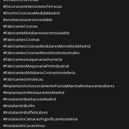
#DecoracionInteriorismoTerrazas
#DiseñoCocinasaMedidaMadrid
#encimerasaceroinoxidable
#FabricanteCocinas
#FabricanteMobiliarioAceroInoxidable
#FabricantesCocinas
#FabricantesCocinasModularesMonoblockMadrid
#FabricantesCocinasMonoblockIndustriales
#fabricantesmaquinariachurrería
#FabricantesMaquinariaFríoIndustrial
#FabricantesMobiliarioCocinasHostelería
#FabricantesVinotecas
#ImplantaciónAsesoramientoPuestaMarchaRestaurantesBares
#ImplantaciónRestaurantesMadrid
#InstalaciónBarbacoasMadrid
#InstalaciónBufés
#InstalaciónBuffetsLibres
#InstalaciónCámarasFrigoríficasHosteleria
#InstalaciónCavasVinos