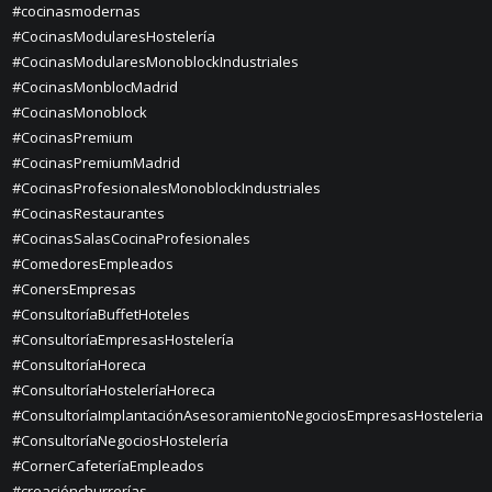
#cocinasmodernas
#CocinasModularesHostelería
#CocinasModularesMonoblockIndustriales
#CocinasMonblocMadrid
#CocinasMonoblock
#CocinasPremium
#CocinasPremiumMadrid
#CocinasProfesionalesMonoblockIndustriales
#CocinasRestaurantes
#CocinasSalasCocinaProfesionales
#ComedoresEmpleados
#ConersEmpresas
#ConsultoríaBuffetHoteles
#ConsultoríaEmpresasHostelería
#ConsultoríaHoreca
#ConsultoríaHosteleríaHoreca
#ConsultoríaImplantaciónAsesoramientoNegociosEmpresasHosteleria
#ConsultoríaNegociosHostelería
#CornerCafeteríaEmpleados
#creaciónchurrerías