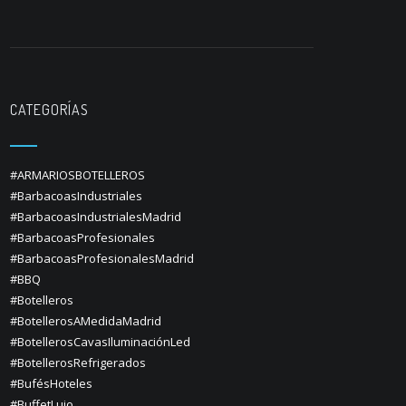
CATEGORÍAS
#ARMARIOSBOTELLEROS
#BarbacoasIndustriales
#BarbacoasIndustrialesMadrid
#BarbacoasProfesionales
#BarbacoasProfesionalesMadrid
#BBQ
#Botelleros
#BotellerosAMedidaMadrid
#BotellerosCavasIluminaciónLed
#BotellerosRefrigerados
#BufésHoteles
#BuffetLujo