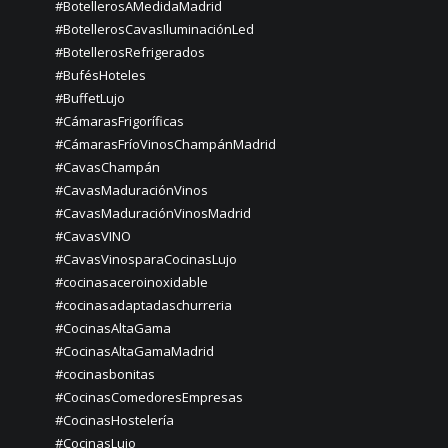
#BotellerosAMedidaMadrid
#BotellerosCavasIluminaciónLed
#BotellerosRefrigerados
#BufésHoteles
#BuffetLujo
#CámarasFrigoríficas
#CámarasFríoVinosChampánMadrid
#CavasChampán
#CavasMaduraciónVinos
#CavasMaduraciónVinosMadrid
#CavasVINO
#CavasVinosparaCocinasLujo
#cocinasaceroinoxidable
#cocinasadaptadaschurreria
#CocinasAltaGama
#CocinasAltaGamaMadrid
#cocinasbonitas
#CocinasComedoresEmpresas
#CocinasHostelería
#CocinasLujo