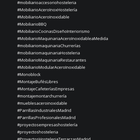
#mobiliarioaccesoriohosteleria
#MobiliarioAceroInoxHostelería
#MobiliarioAceroInoxidable
#MobiliarioBBQ
#MobiliarioCocinasDiseñoInteriorismo
#MobiliarioMaquinariaAceroInoxidableaMedida
#mobiliariomaquinariaChurrerías
#mobiliariomaquinariaHosteleria
#MobiliarioMaquinariaRestaurantes
#MobiliarioModularAceroInoxidable
#Monoblock
#MontajeBufésLibres
#MontajeCafeteríasEmpresas
#montajemontarchurrería
#mueblesaceroinoxidable
#ParrillasIndustrialesMadrid
#ParrillasProfesionalesMadrid
#proyectosempresashostelería
#proyectoshosteleria
#ProyectosHosteleriaTerrarzasMadrid