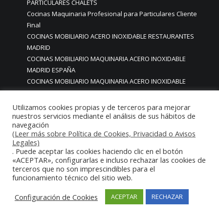
PARTICULARES CHALETS
Cocinas Maquinaria Profesional para Particulares Cliente
Final
COCINAS MOBILIARIO ACERO INOXIDABLE RESTAURANTES
MADRID
COCINAS MOBILIARIO MAQUINARIA ACERO INOXIDABLE
MADRID ESPAÑA
COCINAS MOBILIARIO MAQUINARIA ACERO INOXIDABLE
PARTICULARES CASAS CHALETS PISOS HOGARES
COCINAS MOBILIARIO MAQUINARIA PARA CHALETS CASAS
Utilizamos cookies propias y de terceros para mejorar
COCINAS MOBILIARIO MAQUINARIA RESTAURANTES
nuestros servicios mediante el análisis de sus hábitos de
navegación
cocinas mobiliario para furgonetas restaurante
(Leer más sobre Política de Cookies, Privacidad o Avisos
COCINAS MOBILIARIO PERSONALIZADO MADRID
Legales)
COCINAS MODERNAS
. Puede aceptar las cookies haciendo clic en el botón
«ACEPTAR», configurarlas e incluso rechazar las cookies de
COCINAS MODERNAS BONITAS CON MOBILIARIO DE ACERO
terceros que no son imprescindibles para el
INOXIDABLE EN MADRID
funcionamiento técnico del sitio web.
COCINAS MODERNAS BONITAS EN MADRID
COCINAS MODERNAS BONITAS MADRID
Configuración de Cookies
ACEPTAR
RECHAZAR
COCINAS MODERNAS CON ENCANTO MADRID
COCINAS MODERNAS EN MADRID