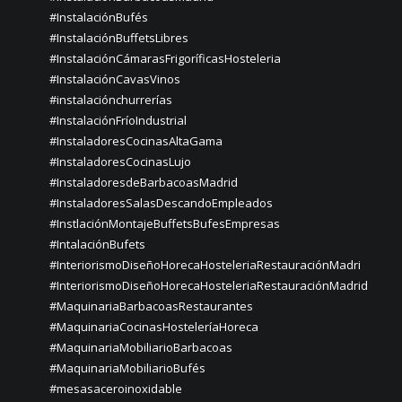
#InstalaciónBufés
#InstalaciónBuffetsLibres
#InstalaciónCámarasFrigoríficasHosteleria
#InstalaciónCavasVinos
#instalaciónchurrerías
#InstalaciónFríoIndustrial
#InstaladoresCocinasAltaGama
#InstaladoresCocinasLujo
#InstaladoresdeBarbacoasMadrid
#InstaladoresSalasDescandoEmpleados
#InstlaciónMontajeBuffetsBufesEmpresas
#IntalaciónBufets
#InteriorismoDiseñoHorecaHosteleriaRestauraciónMadri
#InteriorismoDiseñoHorecaHosteleriaRestauraciónMadrid
#MaquinariaBarbacoasRestaurantes
#MaquinariaCocinasHosteleríaHoreca
#MaquinariaMobiliarioBarbacoas
#MaquinariaMobiliarioBufés
#mesasaceroinoxidable