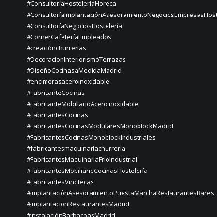
#ConsultoríaHosteleríaHoreca
#ConsultoríaImplantaciónAsesoramientoNegociosEmpresasHost
#ConsultoríaNegociosHostelería
#CornerCafeteríaEmpleados
#creaciónchurrerías
#DecoracionInteriorismoTerrazas
#DiseñoCocinasaMedidaMadrid
#encimerasaceroinoxidable
#FabricanteCocinas
#FabricanteMobiliarioAceroInoxidable
#FabricantesCocinas
#FabricantesCocinasModularesMonoblockMadrid
#FabricantesCocinasMonoblockIndustriales
#fabricantesmaquinariachurrería
#FabricantesMaquinariaFríoIndustrial
#FabricantesMobiliarioCocinasHostelería
#FabricantesVinotecas
#ImplantaciónAsesoramientoPuestaMarchaRestaurantesBares
#ImplantaciónRestaurantesMadrid
#InstalaciónBarbacoasMadrid