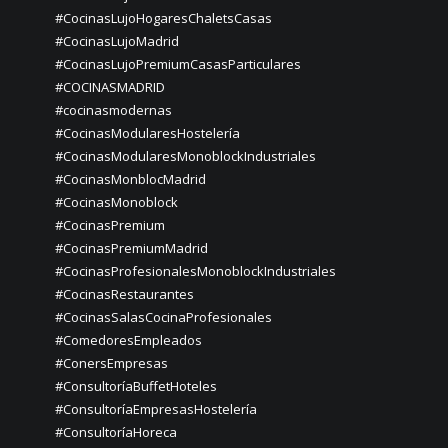
#CocinasLujoHogaresChaletsCasas
#CocinasLujoMadrid
#CocinasLujoPremiumCasasParticulares
#COCINASMADRID
#cocinasmodernas
#CocinasModularesHostelería
#CocinasModularesMonoblockIndustriales
#CocinasMonblocMadrid
#CocinasMonoblock
#CocinasPremium
#CocinasPremiumMadrid
#CocinasProfesionalesMonoblockIndustriales
#CocinasRestaurantes
#CocinasSalasCocinaProfesionales
#ComedoresEmpleados
#ConersEmpresas
#ConsultoríaBuffetHoteles
#ConsultoríaEmpresasHostelería
#ConsultoríaHoreca