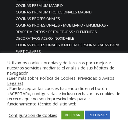
COCINAS PREMIUM MADRID
COCINAS PREMIUM PROFESIONALES MADRID
COCINAS PROFESIONALES
COCINAS PROFESIONALES • MOBILIARIO • ENCIMERAS •
REVESTIMIENTOS • ESTRUCTURAS • ELEMENTOS
DECORATIVOS ACERO INOXIDABLE
COCINAS PROFESIONALES A MEDIDA PERSONALIZADAS PARA
PARTICULARES
COCINAS PROFESIONALES ACERO INOXIDABLE
Utilizamos cookies propias y de terceros para mejorar
COCINAS PROFESIONALES HORECA
nuestros servicios mediante el análisis de sus hábitos de
COCINAS PROFESIONALES HOSTELERÍA MADRID
navegación
(Leer más sobre Política de Cookies, Privacidad o Avisos
Cocinas profesionales industriales monoblock a medida
Legales)
personalizadas
. Puede aceptar las cookies haciendo clic en el botón
Cocinas profesionales industriales monoblock a medida
«ACEPTAR», configurarlas e incluso rechazar las cookies de
personalizadasCocinas profesionales industriales
terceros que no son imprescindibles para el
funcionamiento técnico del sitio web.
monoblock a medida personalizadas
cocinas profesionales industriales para casas chalets
Configuración de Cookies
ACEPTAR
RECHAZAR
particulares urbanizaciones lujo madrid reformas cocinas
COCINAS PROFESIONALES INDUSTRIALES PARA HOGARES