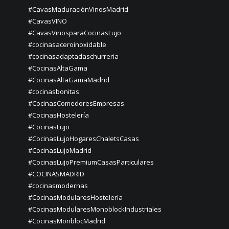
#CavasMaduraciónVinosMadrid
#CavasVINO
#CavasVinosparaCocinasLujo
#cocinasaceroinoxidable
#cocinasadaptadaschurreria
#CocinasAltaGama
#CocinasAltaGamaMadrid
#cocinasbonitas
#CocinasComedoresEmpresas
#CocinasHostelería
#CocinasLujo
#CocinasLujoHogaresChaletsCasas
#CocinasLujoMadrid
#CocinasLujoPremiumCasasParticulares
#COCINASMADRID
#cocinasmodernas
#CocinasModularesHostelería
#CocinasModularesMonoblockIndustriales
#CocinasMonblocMadrid