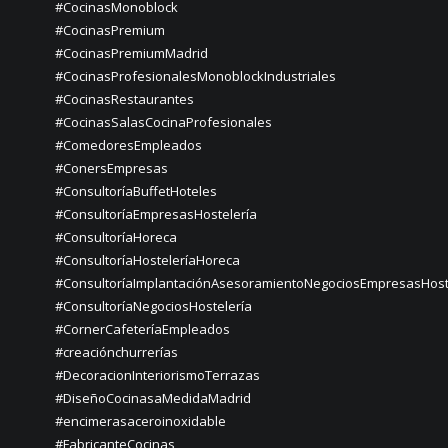
#CocinasMonoblock
#CocinasPremium
#CocinasPremiumMadrid
#CocinasProfesionalesMonoblockIndustriales
#CocinasRestaurantes
#CocinasSalasCocinaProfesionales
#ComedoresEmpleados
#ConersEmpresas
#ConsultoríaBuffetHoteles
#ConsultoríaEmpresasHostelería
#ConsultoríaHoreca
#ConsultoríaHosteleríaHoreca
#ConsultoríaImplantaciónAsesoramientoNegociosEmpresasHost
#ConsultoríaNegociosHostelería
#CornerCafeteríaEmpleados
#creaciónchurrerías
#DecoracionInteriorismoTerrazas
#DiseñoCocinasaMedidaMadrid
#encimerasaceroinoxidable
#FabricanteCocinas