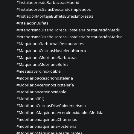
#InstaladoresdeBarbacoasMadrid
#InstaladoresSalasDescandoEmpleados
#InstlaciónMontajeBuffetsBufesEmpresas
#IntalaciónBufets
#InteriorismoDiseñoHorecaHosteleriaRestauraciónMadri
#InteriorismoDiseñoHorecaHosteleriaRestauraciónMadrid
#MaquinariaBarbacoasRestaurantes
#MaquinariaCocinasHosteleríaHoreca
#MaquinariaMobiliarioBarbacoas
#MaquinariaMobiliarioBufés
#mesasaceroinoxidable
#mobiliarioaccesoriohosteleria
#MobiliarioAceroInoxHostelería
#MobiliarioAceroInoxidable
#MobiliarioBBQ
#MobiliarioCocinasDiseñoInteriorismo
#MobiliarioMaquinariaAceroInoxidableaMedida
#mobiliariomaquinariaChurrerías
#mobiliariomaquinariaHosteleria
#MobiliarioMaquinariaRestaurantes