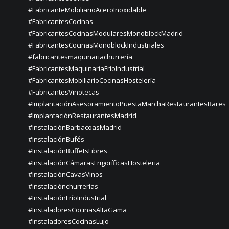
#FabricanteMobiliarioAceroInoxidable
#FabricantesCocinas
#FabricantesCocinasModularesMonoblockMadrid
#FabricantesCocinasMonoblockIndustriales
#fabricantesmaquinariachurrería
#FabricantesMaquinariaFríoIndustrial
#FabricantesMobiliarioCocinasHostelería
#FabricantesVinotecas
#ImplantaciónAsesoramientoPuestaMarchaRestaurantesBares
#ImplantaciónRestaurantesMadrid
#InstalaciónBarbacoasMadrid
#InstalaciónBufés
#InstalaciónBuffetsLibres
#InstalaciónCámarasFrigoríficasHosteleria
#InstalaciónCavasVinos
#instalaciónchurrerías
#InstalaciónFríoIndustrial
#InstaladoresCocinasAltaGama
#InstaladoresCocinasLujo