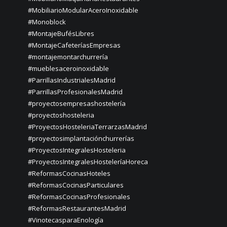
#MobiliarioModularAceroInoxidable
#Monoblock
#MontajeBufésLibres
#MontajeCafeteríasEmpresas
#montajemontarchurrería
#mueblesaceroinoxidable
#ParrillasIndustrialesMadrid
#ParrillasProfesionalesMadrid
#proyectosempresashostelería
#proyectoshosteleria
#ProyectosHosteleriaTerrarzasMadrid
#proyectosimplantaciónchurrerías
#ProyectosIntegralesHosteleria
#ProyectosIntegralesHosteleríaHoreca
#ReformasCocinasHoteles
#ReformasCocinasParticulares
#ReformasCocinasProfesionales
#ReformasRestaurantesMadrid
#VinotecasparaEnología