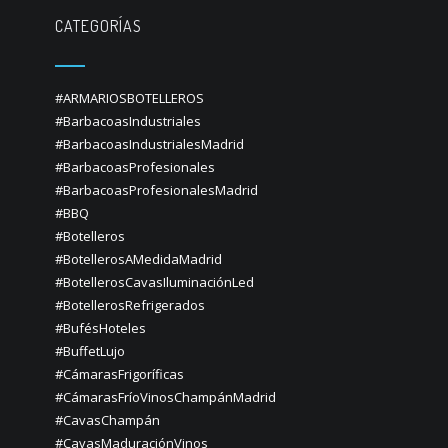
CATEGORÍAS
#ARMARIOSBOTELLEROS
#BarbacoasIndustriales
#BarbacoasIndustrialesMadrid
#BarbacoasProfesionales
#BarbacoasProfesionalesMadrid
#BBQ
#Botelleros
#BotellerosAMedidaMadrid
#BotellerosCavasIluminaciónLed
#BotellerosRefrigerados
#BufésHoteles
#BuffetLujo
#CámarasFrigoríficas
#CámarasFríoVinosChampánMadrid
#CavasChampán
#CavasMaduraciónVinos