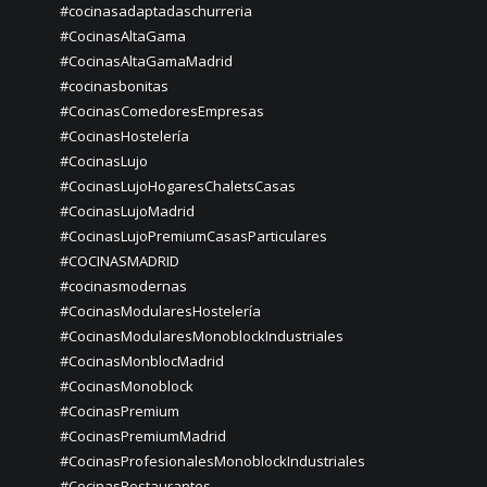
#cocinasadaptadaschurreria
#CocinasAltaGama
#CocinasAltaGamaMadrid
#cocinasbonitas
#CocinasComedoresEmpresas
#CocinasHostelería
#CocinasLujo
#CocinasLujoHogaresChaletsCasas
#CocinasLujoMadrid
#CocinasLujoPremiumCasasParticulares
#COCINASMADRID
#cocinasmodernas
#CocinasModularesHostelería
#CocinasModularesMonoblockIndustriales
#CocinasMonblocMadrid
#CocinasMonoblock
#CocinasPremium
#CocinasPremiumMadrid
#CocinasProfesionalesMonoblockIndustriales
#CocinasRestaurantes