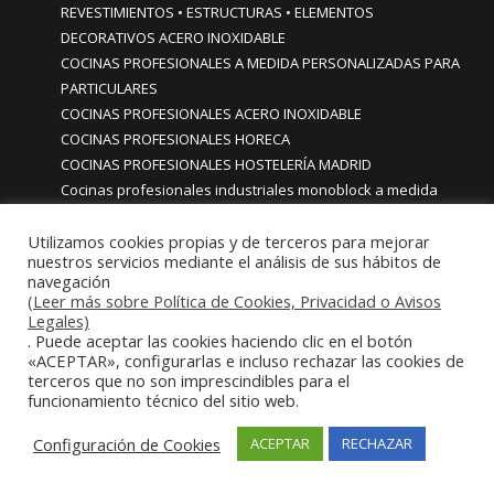
REVESTIMIENTOS • ESTRUCTURAS • ELEMENTOS
DECORATIVOS ACERO INOXIDABLE
COCINAS PROFESIONALES A MEDIDA PERSONALIZADAS PARA
PARTICULARES
COCINAS PROFESIONALES ACERO INOXIDABLE
COCINAS PROFESIONALES HORECA
COCINAS PROFESIONALES HOSTELERÍA MADRID
Cocinas profesionales industriales monoblock a medida
personalizadas
Utilizamos cookies propias y de terceros para mejorar
Cocinas profesionales industriales monoblock a medida
nuestros servicios mediante el análisis de sus hábitos de
personalizadasCocinas profesionales industriales
navegación
monoblock a medida personalizadas
(Leer más sobre Política de Cookies, Privacidad o Avisos
cocinas profesionales industriales para casas chalets
Legales)
. Puede aceptar las cookies haciendo clic en el botón
particulares urbanizaciones lujo madrid reformas cocinas
«ACEPTAR», configurarlas e incluso rechazar las cookies de
COCINAS PROFESIONALES INDUSTRIALES PARA HOGARES
terceros que no son imprescindibles para el
ACABADOS ALTA GAMA LUJO
funcionamiento técnico del sitio web.
COCINAS PROFESIONALES INDUSTRIALES PARA USO EN
Configuración de Cookies
HOGARES CHALETS URBANIZACIONES LUJO MADRID
ACEPTAR
RECHAZAR
COCINAS PROFESIONALES INDUSTRIALES PERSONALIZADAS