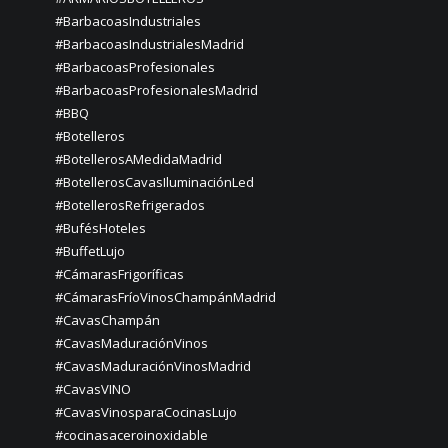
#BarbacoasIndustriales
#BarbacoasIndustrialesMadrid
#BarbacoasProfesionales
#BarbacoasProfesionalesMadrid
#BBQ
#Botelleros
#BotellerosAMedidaMadrid
#BotellerosCavasIluminaciónLed
#BotellerosRefrigerados
#BufésHoteles
#BuffetLujo
#CámarasFrigoríficas
#CámarasFríoVinosChampánMadrid
#CavasChampán
#CavasMaduraciónVinos
#CavasMaduraciónVinosMadrid
#CavasVINO
#CavasVinosparaCocinasLujo
#cocinasaceroinoxidable