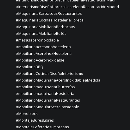
#InteriorismoDiseñoHorecaHosteleriaRestauraciónMadri
#InteriorismoDiseñoHorecaHosteleriaRestauraciónMadrid
#MaquinariaBarbacoasRestaurantes
#MaquinariaCocinasHosteleríaHoreca
#MaquinariaMobiliarioBarbacoas
#MaquinariaMobiliarioBufés
#mesasaceroinoxidable
#mobiliarioaccesoriohosteleria
#MobiliarioAceroInoxHostelería
#MobiliarioAceroInoxidable
#MobiliarioBBQ
#MobiliarioCocinasDiseñoInteriorismo
#MobiliarioMaquinariaAceroInoxidableaMedida
#mobiliariomaquinariaChurrerías
#mobiliariomaquinariaHosteleria
#MobiliarioMaquinariaRestaurantes
#MobiliarioModularAceroInoxidable
#Monoblock
#MontajeBufésLibres
#MontajeCafeteríasEmpresas