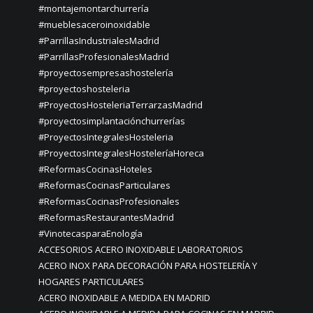
#montajemontarchurrería
#mueblesaceroinoxidable
#ParrillasIndustrialesMadrid
#ParrillasProfesionalesMadrid
#proyectosempresashostelería
#proyectoshosteleria
#ProyectosHosteleriaTerrarzasMadrid
#proyectosimplantaciónchurrerías
#ProyectosIntegralesHosteleria
#ProyectosIntegralesHosteleríaHoreca
#ReformasCocinasHoteles
#ReformasCocinasParticulares
#ReformasCocinasProfesionales
#ReformasRestaurantesMadrid
#VinotecasparaEnología
ACCESORIOS ACERO INOXIDABLE LABORATORIOS
ACERO INOX PARA DECORACIÓN PARA HOSTELERÍA Y
HOGARES PARTICULARES
ACERO INOXIDABLE A MEDIDA EN MADRID