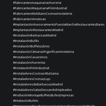
#fabricantesmaquinariachurrería
#FabricantesMaquinariaFríoIndustrial
#FabricantesMobiliarioCocinasHostelería
#FabricantesVinotecas
#ImplantaciónAsesoramientoPuestaMarchaRestaurantesBares
#ImplantaciónRestaurantesMadrid
#InstalaciónBarbacoasMadrid
#InstalaciónBufés
#InstalaciónBuffetsLibres
#InstalaciónCámarasFrigoríficasHosteleria
#InstalaciónCavasVinos
#instalaciónchurrerías
#InstalaciónFríoIndustrial
#InstaladoresCocinasAltaGama
#InstaladoresCocinasLujo
#InstaladoresdeBarbacoasMadrid
#InstaladoresSalasDescandoEmpleados
#InstlaciónMontajeBuffetsBufesEmpresas
#IntalaciónBufets