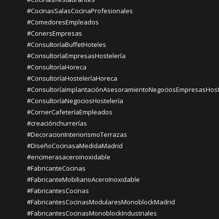
#CocinasSalasCocinaProfesionales
#ComedoresEmpleados
#ConersEmpresas
#ConsultoríaBuffetHoteles
#ConsultoríaEmpresasHostelería
#ConsultoríaHoreca
#ConsultoríaHosteleríaHoreca
#ConsultoríaImplantaciónAsesoramientoNegociosEmpresasHost
#ConsultoríaNegociosHostelería
#CornerCafeteríaEmpleados
#creaciónchurrerías
#DecoracionInteriorismoTerrazas
#DiseñoCocinasaMedidaMadrid
#encimerasaceroinoxidable
#FabricanteCocinas
#FabricanteMobiliarioAceroInoxidable
#FabricantesCocinas
#FabricantesCocinasModularesMonoblockMadrid
#FabricantesCocinasMonoblockIndustriales