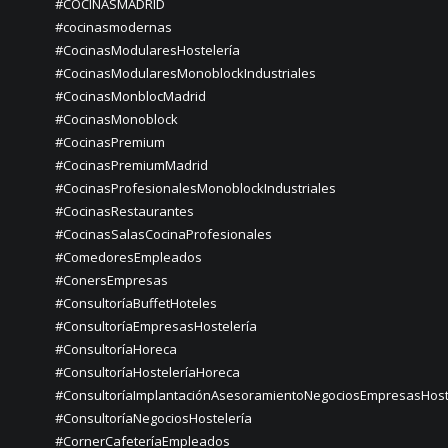
#COCINASMADRID
#cocinasmodernas
#CocinasModularesHostelería
#CocinasModularesMonoblockIndustriales
#CocinasMonblocMadrid
#CocinasMonoblock
#CocinasPremium
#CocinasPremiumMadrid
#CocinasProfesionalesMonoblockIndustriales
#CocinasRestaurantes
#CocinasSalasCocinaProfesionales
#ComedoresEmpleados
#ConersEmpresas
#ConsultoríaBuffetHoteles
#ConsultoríaEmpresasHostelería
#ConsultoríaHoreca
#ConsultoríaHosteleríaHoreca
#ConsultoríaImplantaciónAsesoramientoNegociosEmpresasHost
#ConsultoríaNegociosHostelería
#CornerCafeteríaEmpleados