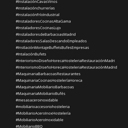
#InstalaciónCavasVinos
#instalaciónchurrerías
#InstalaciónFríoIndustrial
#InstaladoresCocinasAltaGama
#InstaladoresCocinasLujo
#InstaladoresdeBarbacoasMadrid
#InstaladoresSalasDescandoEmpleados
#InstlaciónMontajeBuffetsBufesEmpresas
#IntalaciónBufets
#InteriorismoDiseñoHorecaHosteleriaRestauraciónMadri
#InteriorismoDiseñoHorecaHosteleriaRestauraciónMadrid
#MaquinariaBarbacoasRestaurantes
#MaquinariaCocinasHosteleríaHoreca
#MaquinariaMobiliarioBarbacoas
#MaquinariaMobiliarioBufés
#mesasaceroinoxidable
#mobiliarioaccesoriohosteleria
#MobiliarioAceroInoxHostelería
#MobiliarioAceroInoxidable
#MobiliarioBBQ