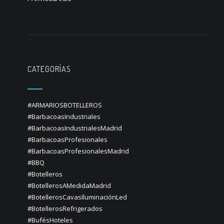
CATEGORÍAS
#ARMARIOSBOTELLEROS
#BarbacoasIndustriales
#BarbacoasIndustrialesMadrid
#BarbacoasProfesionales
#BarbacoasProfesionalesMadrid
#BBQ
#Botelleros
#BotellerosAMedidaMadrid
#BotellerosCavasIluminaciónLed
#BotellerosRefrigerados
#BufésHoteles