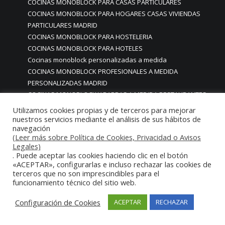
COCINAS MONOBLOCK PARA CASAS PARTICULARES
COCINAS MONOBLOCK PARA HOGARES CASAS VIVIENDAS
PARTICULARES MADRID
COCINAS MONOBLOCK PARA HOSTELERIA
COCINAS MONOBLOCK PARA HOTELES
Cocinas monoblock personalizadas a medida
COCINAS MONOBLOCK PROFESIONALES A MEDIDA
PERSONALIZADAS MADRID
COCINAS MONOBLOCK Y BARRAS A MEDIDA RESTAURANTES
MADRIDD
Utilizamos cookies propias y de terceros para mejorar
Cocinas para chef amateur
nuestros servicios mediante el análisis de sus hábitos de
navegación
COCINAS PARA COMEDORES EMPRESAS
(Leer más sobre Política de Cookies, Privacidad o Avisos
cocinas para comedores escolares
Legales)
COCINAS PARA FOODTRUCKS FOOD TRUCK
. Puede aceptar las cookies haciendo clic en el botón
COCINAS PARA HOSTELERÍA O PARA HOGARES
«ACEPTAR», configurarlas e incluso rechazar las cookies de
terceros que no son imprescindibles para el
PARTICULARES
funcionamiento técnico del sitio web.
COCINAS PARA HOTELES BUFFETS
COCINAS PARA PARTICULARES Y HOSTELERIA
Configuración de Cookies
ACEPTAR
RECHAZAR
COCINAS PARA RESTAURANTES
COCINAS PARA RESTAURANTES HOTELES EN MADRID