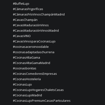
#BuffetLujo
#CámarasFrigoríficas
#CámarasFríoVinosChampánMadrid
#CavasChampán
#CavasMaduraciónVinos
#CavasMaduraciónVinosMadrid
#CavasVINO
#CavasVinosparaCocinasLujo
#cocinasaceroinoxidable
#cocinasadaptadaschurreria
#CocinasAltaGama
#CocinasAltaGamaMadrid
#cocinasbonitas
#CocinasComedoresEmpresas
#CocinasHostelería
#CocinasLujo
#CocinasLujoHogaresChaletsCasas
#CocinasLujoMadrid
#CocinasLujoPremiumCasasParticulares