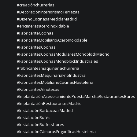
#creaciónchurrerías
#DecoracionInteriorismoTerrazas
#DiseñoCocinasaMedidaMadrid
#encimerasaceroinoxidable
#FabricanteCocinas
#FabricanteMobiliarioAceroInoxidable
#FabricantesCocinas
#FabricantesCocinasModularesMonoblockMadrid
#FabricantesCocinasMonoblockIndustriales
#fabricantesmaquinariachurrería
#FabricantesMaquinariaFríoIndustrial
#FabricantesMobiliarioCocinasHostelería
#FabricantesVinotecas
#ImplantaciónAsesoramientoPuestaMarchaRestaurantesBares
#ImplantaciónRestaurantesMadrid
#InstalaciónBarbacoasMadrid
#InstalaciónBufés
#InstalaciónBuffetsLibres
#InstalaciónCámarasFrigoríficasHosteleria