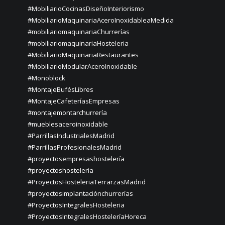
#MobiliarioCocinasDiseñoInteriorismo
#MobiliarioMaquinariaAceroInoxidableaMedida
#mobiliariomaquinariaChurrerías
#mobiliariomaquinariaHosteleria
#MobiliarioMaquinariaRestaurantes
#MobiliarioModularAceroInoxidable
#Monoblock
#MontajeBufésLibres
#MontajeCafeteríasEmpresas
#montajemontarchurrería
#mueblesaceroinoxidable
#ParrillasIndustrialesMadrid
#ParrillasProfesionalesMadrid
#proyectosempresashostelería
#proyectoshosteleria
#ProyectosHosteleriaTerrarzasMadrid
#proyectosimplantaciónchurrerías
#ProyectosIntegralesHosteleria
#ProyectosIntegralesHosteleríaHoreca