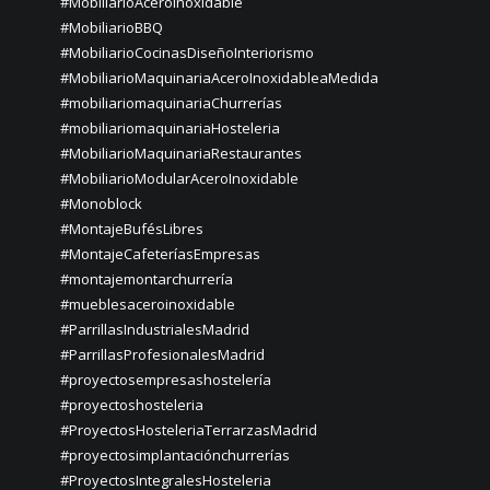
#MobiliarioAceroInoxidable
#MobiliarioBBQ
#MobiliarioCocinasDiseñoInteriorismo
#MobiliarioMaquinariaAceroInoxidableaMedida
#mobiliariomaquinariaChurrerías
#mobiliariomaquinariaHosteleria
#MobiliarioMaquinariaRestaurantes
#MobiliarioModularAceroInoxidable
#Monoblock
#MontajeBufésLibres
#MontajeCafeteríasEmpresas
#montajemontarchurrería
#mueblesaceroinoxidable
#ParrillasIndustrialesMadrid
#ParrillasProfesionalesMadrid
#proyectosempresashostelería
#proyectoshosteleria
#ProyectosHosteleriaTerrarzasMadrid
#proyectosimplantaciónchurrerías
#ProyectosIntegralesHosteleria