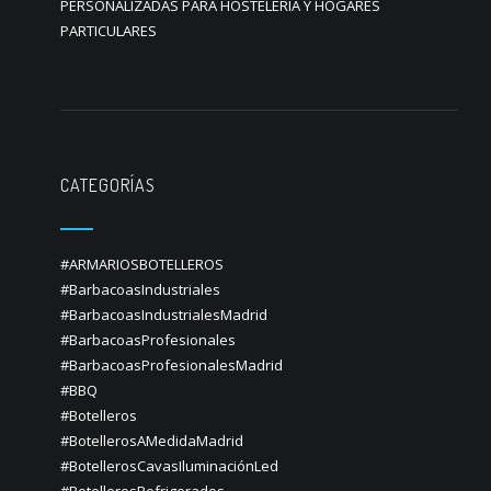
PERSONALIZADAS PARA HOSTELERIA Y HOGARES
PARTICULARES
CATEGORÍAS
#ARMARIOSBOTELLEROS
#BarbacoasIndustriales
#BarbacoasIndustrialesMadrid
#BarbacoasProfesionales
#BarbacoasProfesionalesMadrid
#BBQ
#Botelleros
#BotellerosAMedidaMadrid
#BotellerosCavasIluminaciónLed