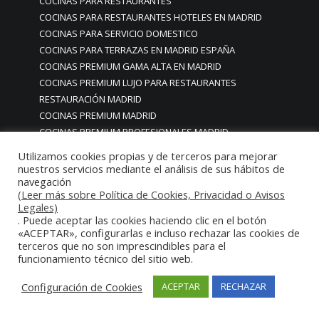
COCINAS PARA RESTAURANTES
COCINAS PARA RESTAURANTES HOTELES EN MADRID
COCINAS PARA SERVICIO DOMESTICO
COCINAS PARA TERRAZAS EN MADRID ESPAÑA
COCINAS PREMIUM GAMA ALTA EN MADRID
COCINAS PREMIUM LUJO PARA RESTAURANTES
RESTAURACIÓN MADRID
COCINAS PREMIUM MADRID
COCINAS PREMIUM PROFESIONALES MADRID
COCINAS PROFESIONALES
Utilizamos cookies propias y de terceros para mejorar
COCINAS PROFESIONALES • MOBILIARIO • ENCIMERAS •
nuestros servicios mediante el análisis de sus hábitos de
navegación
REVESTIMIENTOS • ESTRUCTURAS • ELEMENTOS
(Leer más sobre Política de Cookies, Privacidad o Avisos
DECORATIVOS ACERO INOXIDABLE
Legales)
COCINAS PROFESIONALES A MEDIDA PERSONALIZADAS PARA
. Puede aceptar las cookies haciendo clic en el botón
PARTICULARES
«ACEPTAR», configurarlas e incluso rechazar las cookies de
terceros que no son imprescindibles para el
COCINAS PROFESIONALES ACERO INOXIDABLE
funcionamiento técnico del sitio web.
COCINAS PROFESIONALES HORECA
COCINAS PROFESIONALES HOSTELERÍA MADRID
Configuración de Cookies
ACEPTAR
RECHAZAR
Cocinas profesionales industriales monoblock a medida
personalizadas