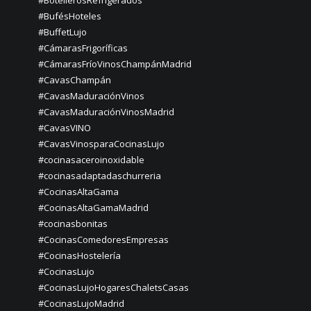
#BotellerosRefrigerados
#BufésHoteles
#BuffetLujo
#CámarasFrigoríficas
#CámarasFríoVinosChampánMadrid
#CavasChampán
#CavasMaduraciónVinos
#CavasMaduraciónVinosMadrid
#CavasVINO
#CavasVinosparaCocinasLujo
#cocinasaceroinoxidable
#cocinasadaptadaschurreria
#CocinasAltaGama
#CocinasAltaGamaMadrid
#cocinasbonitas
#CocinasComedoresEmpresas
#CocinasHostelería
#CocinasLujo
#CocinasLujoHogaresChaletsCasas
#CocinasLujoMadrid