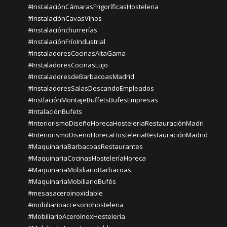
#InstalaciónCámarasFrigoríficasHosteleria
#InstalaciónCavasVinos
#instalaciónchurrerías
#InstalaciónFríoIndustrial
#InstaladoresCocinasAltaGama
#InstaladoresCocinasLujo
#InstaladoresdeBarbacoasMadrid
#InstaladoresSalasDescandoEmpleados
#InstlaciónMontajeBuffetsBufesEmpresas
#IntalaciónBufets
#InteriorismoDiseñoHorecaHosteleriaRestauraciónMadri
#InteriorismoDiseñoHorecaHosteleriaRestauraciónMadrid
#MaquinariaBarbacoasRestaurantes
#MaquinariaCocinasHosteleríaHoreca
#MaquinariaMobiliarioBarbacoas
#MaquinariaMobiliarioBufés
#mesasaceroinoxidable
#mobiliarioaccesoriohosteleria
#MobiliarioAceroInoxHostelería