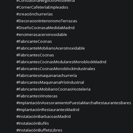
#ConsultoríaNegociosHostelería
#CornerCafeteríaEmpleados
#creaciónchurrerías
#DecoracionInteriorismoTerrazas
#DiseñoCocinasaMedidaMadrid
#encimerasaceroinoxidable
#FabricanteCocinas
#FabricanteMobiliarioAceroInoxidable
#FabricantesCocinas
#FabricantesCocinasModularesMonoblockMadrid
#FabricantesCocinasMonoblockIndustriales
#fabricantesmaquinariachurrería
#FabricantesMaquinariaFríoIndustrial
#FabricantesMobiliarioCocinasHostelería
#FabricantesVinotecas
#ImplantaciónAsesoramientoPuestaMarchaRestaurantesBares
#ImplantaciónRestaurantesMadrid
#InstalaciónBarbacoasMadrid
#InstalaciónBufés
#InstalaciónBuffetsLibres