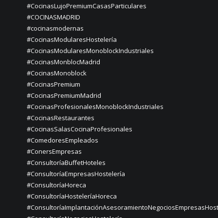
#CocinasLujoPremiumCasasParticulares
#COCINASMADRID
#cocinasmodernas
#CocinasModularesHostelería
#CocinasModularesMonoblockIndustriales
#CocinasMonblocMadrid
#CocinasMonoblock
#CocinasPremium
#CocinasPremiumMadrid
#CocinasProfesionalesMonoblockIndustriales
#CocinasRestaurantes
#CocinasSalasCocinaProfesionales
#ComedoresEmpleados
#ConersEmpresas
#ConsultoríaBuffetHoteles
#ConsultoríaEmpresasHostelería
#ConsultoríaHoreca
#ConsultoríaHosteleríaHoreca
#ConsultoríaImplantaciónAsesoramientoNegociosEmpresasHost