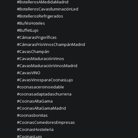
#BotellerosAMedidaMadrid
#BotellerosCavasIluminaciónLed
#BotellerosRefrigerados
#BufésHoteles
#BuffetLujo
#CámarasFrigoríficas
#CámarasFríoVinosChampánMadrid
#CavasChampán
#CavasMaduraciónVinos
#CavasMaduraciónVinosMadrid
#CavasVINO
#CavasVinosparaCocinasLujo
#cocinasaceroinoxidable
#cocinasadaptadaschurreria
#CocinasAltaGama
#CocinasAltaGamaMadrid
#cocinasbonitas
#CocinasComedoresEmpresas
#CocinasHostelería
#CocinasLujo