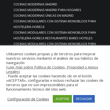
COCINAS MODERNAS MADRID
COCINAS MODERNAS MADRID PARA HOGARES
COCINAS MODERNAS ÚNICAS EN MADRID
COCINAS MODULARES CON SISTEMA MONOBLOCK PARA
HOSTELERIA HORECA
COCINAS MODULARES CON SISTEMA MONOBLOCK PARA
HOSTELERIA HORECA RESTAURANTES BARES HOTELES
COCINAS MODULARES CON SISTEMA MONOBLOCK PARA
HOSTELERIA HORECA RESTAURANTES BARES HOTELES
Utilizamos cookies propias y de terceros para mejorar
COMEDORES
nuestros servicios mediante el análisis de sus hábitos de
Cocinas modulares industriales
navegación
Cocinas modulares monoblock de lujo
(Leer más sobre Política de Cookies, Privacidad o Avisos
Legales)
Cocinas modulares monoblock de lujo premium gourmet
. Puede aceptar las cookies haciendo clic en el botón
estrella Michelin
«ACEPTAR», configurarlas e incluso rechazar las cookies de
COCINAS MODULARES PARA HOSTELERÍA
terceros que no son imprescindibles para el
Cocinas modulos integrados para cocinas profesionales
funcionamiento técnico del sitio web.
COCINAS MONOBLOC MONOBLOCK
Configuración de Cookies
ACEPTAR
RECHAZAR
cocinas monobloc restaurantes madrid
cocinas monoblock