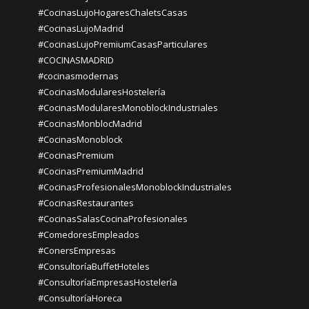
#CocinasLujoHogaresChaletsCasas
#CocinasLujoMadrid
#CocinasLujoPremiumCasasParticulares
#COCINASMADRID
#cocinasmodernas
#CocinasModularesHostelería
#CocinasModularesMonoblockIndustriales
#CocinasMonblocMadrid
#CocinasMonoblock
#CocinasPremium
#CocinasPremiumMadrid
#CocinasProfesionalesMonoblockIndustriales
#CocinasRestaurantes
#CocinasSalasCocinaProfesionales
#ComedoresEmpleados
#ConersEmpresas
#ConsultoríaBuffetHoteles
#ConsultoríaEmpresasHostelería
#ConsultoríaHoreca