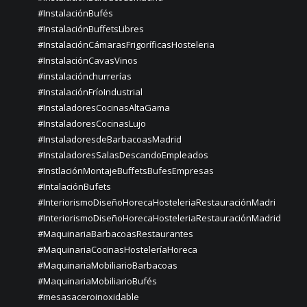
#InstalaciónBufés
#InstalaciónBuffetsLibres
#InstalaciónCámarasFrigoríficasHosteleria
#InstalaciónCavasVinos
#instalaciónchurrerías
#InstalaciónFríoIndustrial
#InstaladoresCocinasAltaGama
#InstaladoresCocinasLujo
#InstaladoresdeBarbacoasMadrid
#InstaladoresSalasDescandoEmpleados
#InstlaciónMontajeBuffetsBufesEmpresas
#IntalaciónBufets
#InteriorismoDiseñoHorecaHosteleriaRestauraciónMadri
#InteriorismoDiseñoHorecaHosteleriaRestauraciónMadrid
#MaquinariaBarbacoasRestaurantes
#MaquinariaCocinasHosteleríaHoreca
#MaquinariaMobiliarioBarbacoas
#MaquinariaMobiliarioBufés
#mesasaceroinoxidable