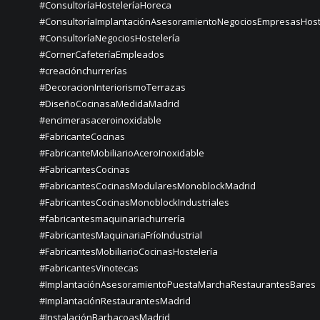
#ConsultoríaHosteleríaHoreca
#ConsultoríaImplantaciónAsesoramientoNegociosEmpresasHost
#ConsultoríaNegociosHostelería
#CornerCafeteríaEmpleados
#creaciónchurrerías
#DecoracionInteriorismoTerrazas
#DiseñoCocinasaMedidaMadrid
#encimerasaceroinoxidable
#FabricanteCocinas
#FabricanteMobiliarioAceroInoxidable
#FabricantesCocinas
#FabricantesCocinasModularesMonoblockMadrid
#FabricantesCocinasMonoblockIndustriales
#fabricantesmaquinariachurrería
#FabricantesMaquinariaFríoIndustrial
#FabricantesMobiliarioCocinasHostelería
#FabricantesVinotecas
#ImplantaciónAsesoramientoPuestaMarchaRestaurantesBares
#ImplantaciónRestaurantesMadrid
#InstalaciónBarbacoasMadrid