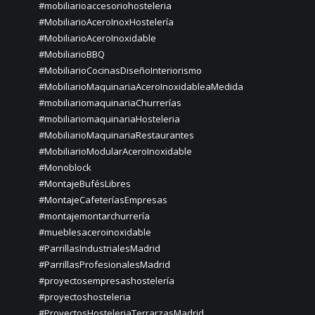
#mobiliarioaccesoriohosteleria
#MobiliarioAceroInoxHostelería
#MobiliarioAceroInoxidable
#MobiliarioBBQ
#MobiliarioCocinasDiseñoInteriorismo
#MobiliarioMaquinariaAceroInoxidableaMedida
#mobiliariomaquinariaChurrerías
#mobiliariomaquinariaHosteleria
#MobiliarioMaquinariaRestaurantes
#MobiliarioModularAceroInoxidable
#Monoblock
#MontajeBufésLibres
#MontajeCafeteríasEmpresas
#montajemontarchurrería
#mueblesaceroinoxidable
#ParrillasIndustrialesMadrid
#ParrillasProfesionalesMadrid
#proyectosempresashostelería
#proyectoshosteleria
#ProyectosHosteleriaTerrarzasMadrid