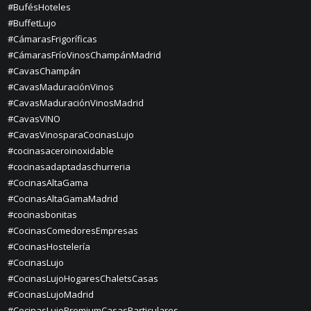
#BufésHoteles
#BuffetLujo
#CámarasFrigoríficas
#CámarasFríoVinosChampánMadrid
#CavasChampán
#CavasMaduraciónVinos
#CavasMaduraciónVinosMadrid
#CavasVINO
#CavasVinosparaCocinasLujo
#cocinasaceroinoxidable
#cocinasadaptadaschurreria
#CocinasAltaGama
#CocinasAltaGamaMadrid
#cocinasbonitas
#CocinasComedoresEmpresas
#CocinasHostelería
#CocinasLujo
#CocinasLujoHogaresChaletsCasas
#CocinasLujoMadrid
#CocinasLujoPremiumCasasParticulares