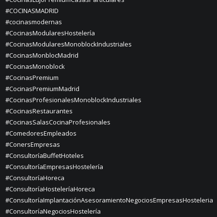
#COCINASMADRID
#cocinasmodernas
#CocinasModularesHostelería
#CocinasModularesMonoblockIndustriales
#CocinasMonblocMadrid
#CocinasMonoblock
#CocinasPremium
#CocinasPremiumMadrid
#CocinasProfesionalesMonoblockIndustriales
#CocinasRestaurantes
#CocinasSalasCocinaProfesionales
#ComedoresEmpleados
#ConersEmpresas
#ConsultoríaBuffetHoteles
#ConsultoríaEmpresasHostelería
#ConsultoríaHoreca
#ConsultoríaHosteleríaHoreca
#ConsultoríaImplantaciónAsesoramientoNegociosEmpresasHosteleria
#ConsultoríaNegociosHostelería