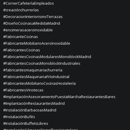
#CornerCafeteríaEmpleados
#creaciónchurrerías
#DecoracionInteriorismoTerrazas
#DiseñoCocinasaMedidaMadrid
#encimerasaceroinoxidable
#FabricanteCocinas
#FabricanteMobiliarioAceroInoxidable
#FabricantesCocinas
#FabricantesCocinasModularesMonoblockMadrid
#FabricantesCocinasMonoblockIndustriales
#fabricantesmaquinariachurrería
#FabricantesMaquinariaFríoIndustrial
#FabricantesMobiliarioCocinasHostelería
#FabricantesVinotecas
#ImplantaciónAsesoramientoPuestaMarchaRestaurantesBares
#ImplantaciónRestaurantesMadrid
#InstalaciónBarbacoasMadrid
#InstalaciónBufés
#InstalaciónBuffetsLibres