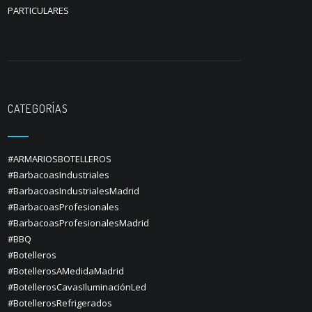
PARTICULARES
CATEGORÍAS
#ARMARIOSBOTELLEROS
#BarbacoasIndustriales
#BarbacoasIndustrialesMadrid
#BarbacoasProfesionales
#BarbacoasProfesionalesMadrid
#BBQ
#Botelleros
#BotellerosAMedidaMadrid
#BotellerosCavasIluminaciónLed
#BotellerosRefrigerados