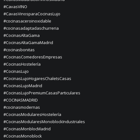
#CavasVINO
#CavasVinosparaCocinasLujo
#cocinasaceroinoxidable
#cocinasadaptadaschurreria
#CocinasAltaGama
#CocinasAltaGamaMadrid
#cocinasbonitas
#CocinasComedoresEmpresas
#CocinasHostelería
#CocinasLujo
#CocinasLujoHogaresChaletsCasas
#CocinasLujoMadrid
#CocinasLujoPremiumCasasParticulares
#COCINASMADRID
#cocinasmodernas
#CocinasModularesHostelería
#CocinasModularesMonoblockIndustriales
#CocinasMonblocMadrid
#CocinasMonoblock