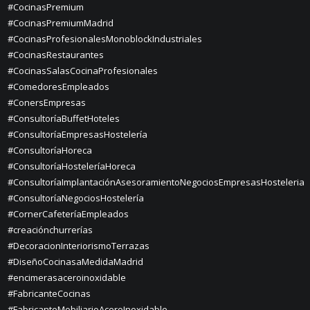
#CocinasPremium
#CocinasPremiumMadrid
#CocinasProfesionalesMonoblockIndustriales
#CocinasRestaurantes
#CocinasSalasCocinaProfesionales
#ComedoresEmpleados
#ConersEmpresas
#ConsultoríaBuffetHoteles
#ConsultoríaEmpresasHostelería
#ConsultoríaHoreca
#ConsultoríaHosteleríaHoreca
#ConsultoríaImplantaciónAsesoramientoNegociosEmpresasHosteleria
#ConsultoríaNegociosHostelería
#CornerCafeteríaEmpleados
#creaciónchurrerías
#DecoracionInteriorismoTerrazas
#DiseñoCocinasaMedidaMadrid
#encimerasaceroinoxidable
#FabricanteCocinas
#FabricanteMobiliarioAceroInoxidable