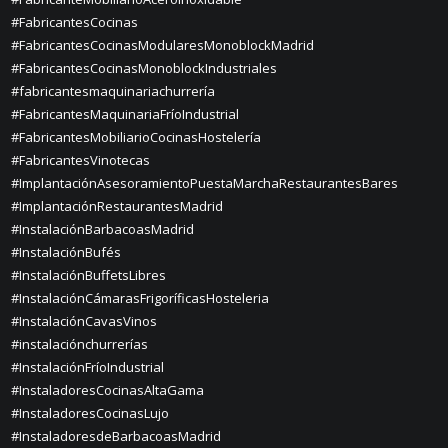
#FabricantesCocinas
#FabricantesCocinasModularesMonoblockMadrid
#FabricantesCocinasMonoblockIndustriales
#fabricantesmaquinariachurrería
#FabricantesMaquinariaFríoIndustrial
#FabricantesMobiliarioCocinasHostelería
#FabricantesVinotecas
#ImplantaciónAsesoramientoPuestaMarchaRestaurantesBares
#ImplantaciónRestaurantesMadrid
#InstalaciónBarbacoasMadrid
#InstalaciónBufés
#InstalaciónBuffetsLibres
#InstalaciónCámarasFrigoríficasHosteleria
#InstalaciónCavasVinos
#instalaciónchurrerías
#InstalaciónFríoIndustrial
#InstaladoresCocinasAltaGama
#InstaladoresCocinasLujo
#InstaladoresdeBarbacoasMadrid