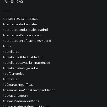
CATEGORÍAS
#ARMARIOSBOTELLEROS
#BarbacoasIndustriales
#BarbacoasIndustrialesMadrid
#BarbacoasProfesionales
#BarbacoasProfesionalesMadrid
#BBQ
#Botelleros
#BotellerosAMedidaMadrid
#BotellerosCavasIluminaciónLed
#BotellerosRefrigerados
#BufésHoteles
#BuffetLujo
#CámarasFrigoríficas
#CámarasFríoVinosChampánMadrid
#CavasChampán
#CavasMaduraciónVinos
#CavasMaduraciónVinosMadrid