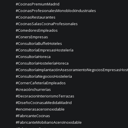
#CocinasPremiumMadrid
#CocinasProfesionalesMonoblockIndustriales
#CocinasRestaurantes
#CocinasSalasCocinaProfesionales
#ComedoresEmpleados
#ConersEmpresas
#ConsultoríaBuffetHoteles
#ConsultoríaEmpresasHostelería
#ConsultoríaHoreca
#ConsultoríaHosteleríaHoreca
#ConsultoríaImplantaciónAsesoramientoNegociosEmpresasHost
#ConsultoríaNegociosHostelería
#CornerCafeteríaEmpleados
#creaciónchurrerías
#DecoracionInteriorismoTerrazas
#DiseñoCocinasaMedidaMadrid
#encimerasaceroinoxidable
#FabricanteCocinas
#FabricanteMobiliarioAceroInoxidable