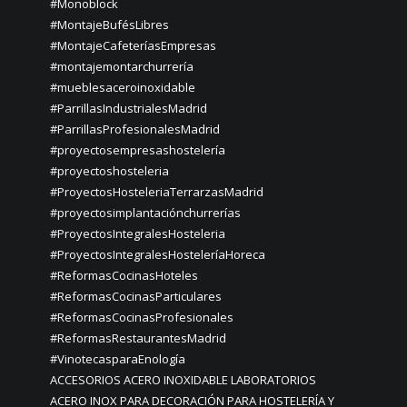
#Monoblock
#MontajeBufésLibres
#MontajeCafeteríasEmpresas
#montajemontarchurrería
#mueblesaceroinoxidable
#ParrillasIndustrialesMadrid
#ParrillasProfesionalesMadrid
#proyectosempresashostelería
#proyectoshosteleria
#ProyectosHosteleriaTerrarzasMadrid
#proyectosimplantaciónchurrerías
#ProyectosIntegralesHosteleria
#ProyectosIntegralesHosteleríaHoreca
#ReformasCocinasHoteles
#ReformasCocinasParticulares
#ReformasCocinasProfesionales
#ReformasRestaurantesMadrid
#VinotecasparaEnología
ACCESORIOS ACERO INOXIDABLE LABORATORIOS
ACERO INOX PARA DECORACIÓN PARA HOSTELERÍA Y