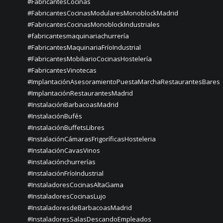
#FabricantesCocinas
#FabricantesCocinasModularesMonoblockMadrid
#FabricantesCocinasMonoblockIndustriales
#fabricantesmaquinariachurrería
#FabricantesMaquinariaFríoIndustrial
#FabricantesMobiliarioCocinasHostelería
#FabricantesVinotecas
#ImplantaciónAsesoramientoPuestaMarchaRestaurantesBares
#ImplantaciónRestaurantesMadrid
#InstalaciónBarbacoasMadrid
#InstalaciónBufés
#InstalaciónBuffetsLibres
#InstalaciónCámarasFrigoríficasHosteleria
#InstalaciónCavasVinos
#instalaciónchurrerías
#InstalaciónFríoIndustrial
#InstaladoresCocinasAltaGama
#InstaladoresCocinasLujo
#InstaladoresdeBarbacoasMadrid
#InstaladoresSalasDescandoEmpleados