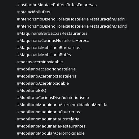
#InstlaciónMontajeBuffetsBufesEmpresas
#IntalaciónBufets
#InteriorismoDiseñoHorecaHosteleriaRestauraciónMadri
#InteriorismoDiseñoHorecaHosteleriaRestauraciónMadrid
#MaquinariaBarbacoasRestaurantes
#MaquinariaCocinasHosteleríaHoreca
#MaquinariaMobiliarioBarbacoas
#MaquinariaMobiliarioBufés
#mesasaceroinoxidable
#mobiliarioaccesoriohosteleria
#MobiliarioAceroInoxHostelería
#MobiliarioAceroInoxidable
#MobiliarioBBQ
#MobiliarioCocinasDiseñoInteriorismo
#MobiliarioMaquinariaAceroInoxidableaMedida
#mobiliariomaquinariaChurrerías
#mobiliariomaquinariaHosteleria
#MobiliarioMaquinariaRestaurantes
#MobiliarioModularAceroInoxidable