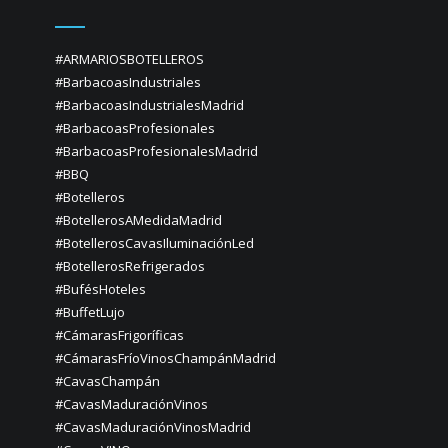
#ARMARIOSBOTELLEROS
#BarbacoasIndustriales
#BarbacoasIndustrialesMadrid
#BarbacoasProfesionales
#BarbacoasProfesionalesMadrid
#BBQ
#Botelleros
#BotellerosAMedidaMadrid
#BotellerosCavasIluminaciónLed
#BotellerosRefrigerados
#BufésHoteles
#BuffetLujo
#CámarasFrigoríficas
#CámarasFríoVinosChampánMadrid
#CavasChampán
#CavasMaduraciónVinos
#CavasMaduraciónVinosMadrid