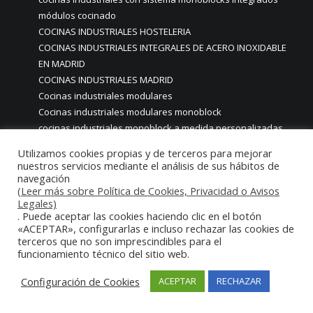
módulos cocinado
COCINAS INDUSTRIALES HOSTELERIA
COCINAS INDUSTRIALES INTEGRALES DE ACERO INOXIDABLE
EN MADRID
COCINAS INDUSTRIALES MADRID
Cocinas industriales modulares
Cocinas industriales modulares monoblock
cocinas industriales monoblock a medida personalizadas
COCINAS INDUSTRIALES MONOBLOCK ACERO INOXIDABLE EN
Utilizamos cookies propias y de terceros para mejorar
MADRID ESPAÑA
nuestros servicios mediante el análisis de sus hábitos de
COCINAS INDUSTRIALES MONOBLOCK MADRID
navegación
(Leer más sobre Política de Cookies, Privacidad o Avisos
cocinas industriales móviles
Legales)
cocinas industriales móviles food truck
. Puede aceptar las cookies haciendo clic en el botón
COCINAS INDUSTRIALES PARA COMEDORES EMPLEADOS
«ACEPTAR», configurarlas e incluso rechazar las cookies de
terceros que no son imprescindibles para el
TRABAJADORES MADRID
funcionamiento técnico del sitio web.
COCINAS INDUSTRIALES PARA HOSTELERÍA
COCINAS INDUSTRIALES PARA HOSTELERÍA RESTAURANTES Y
Configuración de Cookies
ACEPTAR
RECHAZAR
HOTELES
COCINAS INDUSTRIALES PARA SHOWCOOKIING MADRID