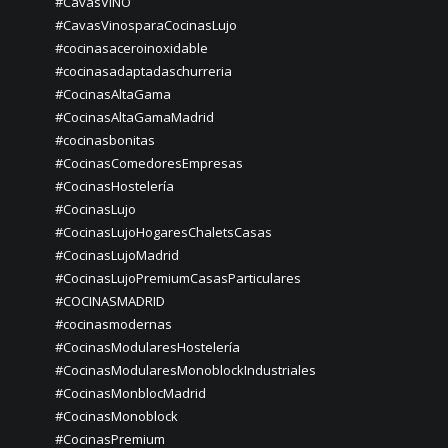
#CavasVINO
#CavasVinosparaCocinasLujo
#cocinasaceroinoxidable
#cocinasadaptadaschurreria
#CocinasAltaGama
#CocinasAltaGamaMadrid
#cocinasbonitas
#CocinasComedoresEmpresas
#CocinasHostelería
#CocinasLujo
#CocinasLujoHogaresChaletsCasas
#CocinasLujoMadrid
#CocinasLujoPremiumCasasParticulares
#COCINASMADRID
#cocinasmodernas
#CocinasModularesHostelería
#CocinasModularesMonoblockIndustriales
#CocinasMonblocMadrid
#CocinasMonoblock
#CocinasPremium