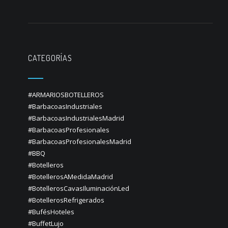
CATEGORÍAS
#ARMARIOSBOTELLEROS
#BarbacoasIndustriales
#BarbacoasIndustrialesMadrid
#BarbacoasProfesionales
#BarbacoasProfesionalesMadrid
#BBQ
#Botelleros
#BotellerosAMedidaMadrid
#BotellerosCavasIluminaciónLed
#BotellerosRefrigerados
#BufésHoteles
#BuffetLujo