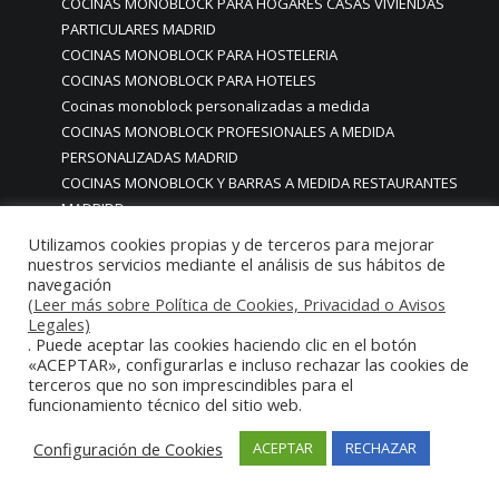
COCINAS MONOBLOCK PARA HOGARES CASAS VIVIENDAS
PARTICULARES MADRID
COCINAS MONOBLOCK PARA HOSTELERIA
COCINAS MONOBLOCK PARA HOTELES
Cocinas monoblock personalizadas a medida
COCINAS MONOBLOCK PROFESIONALES A MEDIDA
PERSONALIZADAS MADRID
COCINAS MONOBLOCK Y BARRAS A MEDIDA RESTAURANTES
MADRIDD
Cocinas para chef amateur
Utilizamos cookies propias y de terceros para mejorar
COCINAS PARA COMEDORES EMPRESAS
nuestros servicios mediante el análisis de sus hábitos de
navegación
cocinas para comedores escolares
(Leer más sobre Política de Cookies, Privacidad o Avisos
COCINAS PARA FOODTRUCKS FOOD TRUCK
Legales)
COCINAS PARA HOSTELERÍA O PARA HOGARES
. Puede aceptar las cookies haciendo clic en el botón
PARTICULARES
«ACEPTAR», configurarlas e incluso rechazar las cookies de
terceros que no son imprescindibles para el
COCINAS PARA HOTELES BUFFETS
funcionamiento técnico del sitio web.
COCINAS PARA PARTICULARES Y HOSTELERIA
COCINAS PARA RESTAURANTES
Configuración de Cookies
ACEPTAR
RECHAZAR
COCINAS PARA RESTAURANTES HOTELES EN MADRID
COCINAS PARA SERVICIO DOMESTICO