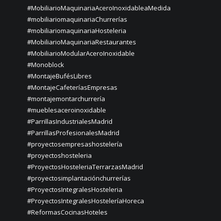
#MobiliarioMaquinariaAceroInoxidableaMedida
#mobiliariomaquinariaChurrerías
#mobiliariomaquinariaHosteleria
#MobiliarioMaquinariaRestaurantes
#MobiliarioModularAceroInoxidable
#Monoblock
#MontajeBufésLibres
#MontajeCafeteríasEmpresas
#montajemontarchurrería
#mueblesaceroinoxidable
#ParrillasIndustrialesMadrid
#ParrillasProfesionalesMadrid
#proyectosempresashostelería
#proyectoshosteleria
#ProyectosHosteleriaTerrarzasMadrid
#proyectosimplantaciónchurrerías
#ProyectosIntegralesHosteleria
#ProyectosIntegralesHosteleríaHoreca
#ReformasCocinasHoteles