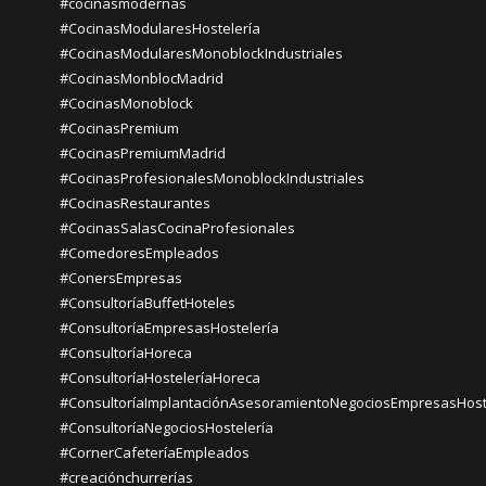
#cocinasmodernas
#CocinasModularesHostelería
#CocinasModularesMonoblockIndustriales
#CocinasMonblocMadrid
#CocinasMonoblock
#CocinasPremium
#CocinasPremiumMadrid
#CocinasProfesionalesMonoblockIndustriales
#CocinasRestaurantes
#CocinasSalasCocinaProfesionales
#ComedoresEmpleados
#ConersEmpresas
#ConsultoríaBuffetHoteles
#ConsultoríaEmpresasHostelería
#ConsultoríaHoreca
#ConsultoríaHosteleríaHoreca
#ConsultoríaImplantaciónAsesoramientoNegociosEmpresasHost
#ConsultoríaNegociosHostelería
#CornerCafeteríaEmpleados
#creaciónchurrerías