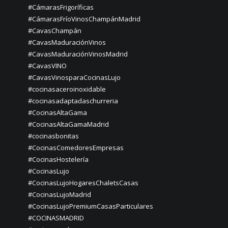
#CámarasFrigoríficas
#CámarasFríoVinosChampánMadrid
#CavasChampán
#CavasMaduraciónVinos
#CavasMaduraciónVinosMadrid
#CavasVINO
#CavasVinosparaCocinasLujo
#cocinasaceroinoxidable
#cocinasadaptadaschurreria
#CocinasAltaGama
#CocinasAltaGamaMadrid
#cocinasbonitas
#CocinasComedoresEmpresas
#CocinasHostelería
#CocinasLujo
#CocinasLujoHogaresChaletsCasas
#CocinasLujoMadrid
#CocinasLujoPremiumCasasParticulares
#COCINASMADRID