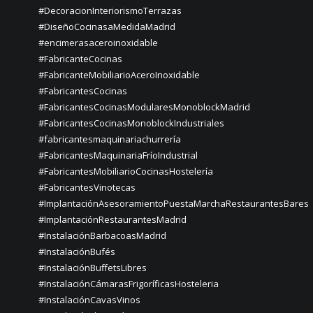
#DecoracionInteriorismoTerrazas
#DiseñoCocinasaMedidaMadrid
#encimerasaceroinoxidable
#FabricanteCocinas
#FabricanteMobiliarioAceroInoxidable
#FabricantesCocinas
#FabricantesCocinasModularesMonoblockMadrid
#FabricantesCocinasMonoblockIndustriales
#fabricantesmaquinariachurrería
#FabricantesMaquinariaFríoIndustrial
#FabricantesMobiliarioCocinasHostelería
#FabricantesVinotecas
#ImplantaciónAsesoramientoPuestaMarchaRestaurantesBares
#ImplantaciónRestaurantesMadrid
#InstalaciónBarbacoasMadrid
#InstalaciónBufés
#InstalaciónBuffetsLibres
#InstalaciónCámarasFrigoríficasHosteleria
#InstalaciónCavasVinos