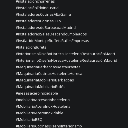
#instalaciónchurrerías
#InstalaciónFríoIndustrial
#InstaladoresCocinasAltaGama
#InstaladoresCocinasLujo
#InstaladoresdeBarbacoasMadrid
#InstaladoresSalasDescandoEmpleados
#InstlaciónMontajeBuffetsBufesEmpresas
#IntalaciónBufets
#InteriorismoDiseñoHorecaHosteleriaRestauraciónMadri
#InteriorismoDiseñoHorecaHosteleriaRestauraciónMadrid
#MaquinariaBarbacoasRestaurantes
#MaquinariaCocinasHosteleríaHoreca
#MaquinariaMobiliarioBarbacoas
#MaquinariaMobiliarioBufés
#mesasaceroinoxidable
#mobiliarioaccesoriohosteleria
#MobiliarioAceroInoxHostelería
#MobiliarioAceroInoxidable
#MobiliarioBBQ
#MobiliarioCocinasDiseñoInteriorismo