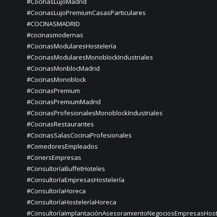
#CocinasLujoMadrid
#CocinasLujoPremiumCasasParticulares
#COCINASMADRID
#cocinasmodernas
#CocinasModularesHostelería
#CocinasModularesMonoblockIndustriales
#CocinasMonblocMadrid
#CocinasMonoblock
#CocinasPremium
#CocinasPremiumMadrid
#CocinasProfesionalesMonoblockIndustriales
#CocinasRestaurantes
#CocinasSalasCocinaProfesionales
#ComedoresEmpleados
#ConersEmpresas
#ConsultoríaBuffetHoteles
#ConsultoríaEmpresasHostelería
#ConsultoríaHoreca
#ConsultoríaHosteleríaHoreca
#ConsultoríaImplantaciónAsesoramientoNegociosEmpresasHost