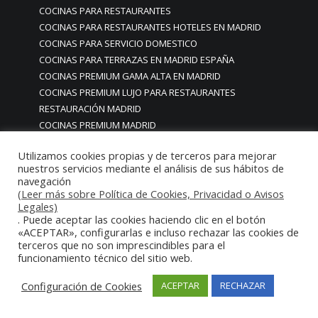
COCINAS PARA RESTAURANTES
COCINAS PARA RESTAURANTES HOTELES EN MADRID
COCINAS PARA SERVICIO DOMESTICO
COCINAS PARA TERRAZAS EN MADRID ESPAÑA
COCINAS PREMIUM GAMA ALTA EN MADRID
COCINAS PREMIUM LUJO PARA RESTAURANTES
RESTAURACIÓN MADRID
COCINAS PREMIUM MADRID
COCINAS PREMIUM PROFESIONALES MADRID
Utilizamos cookies propias y de terceros para mejorar
COCINAS PROFESIONALES
nuestros servicios mediante el análisis de sus hábitos de
COCINAS PROFESIONALES • MOBILIARIO • ENCIMERAS •
navegación
REVESTIMIENTOS • ESTRUCTURAS • ELEMENTOS
(Leer más sobre Política de Cookies, Privacidad o Avisos
Legales)
DECORATIVOS ACERO INOXIDABLE
. Puede aceptar las cookies haciendo clic en el botón
COCINAS PROFESIONALES A MEDIDA PERSONALIZADAS PARA
«ACEPTAR», configurarlas e incluso rechazar las cookies de
PARTICULARES
terceros que no son imprescindibles para el
COCINAS PROFESIONALES ACERO INOXIDABLE
funcionamiento técnico del sitio web.
COCINAS PROFESIONALES HORECA
Configuración de Cookies
ACEPTAR
RECHAZAR
COCINAS PROFESIONALES HOSTELERÍA MADRID
Cocinas profesionales industriales monoblock a medida