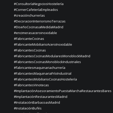
#ConsultoríaNegociosHostelería
#CornerCafeteríaEmpleados
#creaciónchurrerías
#DecoracionInteriorismoTerrazas
#DiseñoCocinasaMedidaMadrid
#encimerasaceroinoxidable
#FabricanteCocinas
#FabricanteMobiliarioAceroInoxidable
#FabricantesCocinas
#FabricantesCocinasModularesMonoblockMadrid
#FabricantesCocinasMonoblockIndustriales
#fabricantesmaquinariachurrería
#FabricantesMaquinariaFríoIndustrial
#FabricantesMobiliarioCocinasHostelería
#FabricantesVinotecas
#ImplantaciónAsesoramientoPuestaMarchaRestaurantesBares
#ImplantaciónRestaurantesMadrid
#InstalaciónBarbacoasMadrid
#InstalaciónBufés