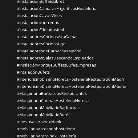
#InstalaciónBuffetsLibres
#InstalaciónCámarasFrigoríficasHosteleria
#InstalaciónCavasVinos
#instalaciónchurrerías
#InstalaciónFríoIndustrial
#InstaladoresCocinasAltaGama
#InstaladoresCocinasLujo
#InstaladoresdeBarbacoasMadrid
#InstaladoresSalasDescandoEmpleados
#InstlaciónMontajeBuffetsBufesEmpresas
#IntalaciónBufets
#InteriorismoDiseñoHorecaHosteleriaRestauraciónMadri
#InteriorismoDiseñoHorecaHosteleriaRestauraciónMadrid
#MaquinariaBarbacoasRestaurantes
#MaquinariaCocinasHosteleríaHoreca
#MaquinariaMobiliarioBarbacoas
#MaquinariaMobiliarioBufés
#mesasaceroinoxidable
#mobiliarioaccesoriohosteleria
#MobiliarioAceroInoxHostelería