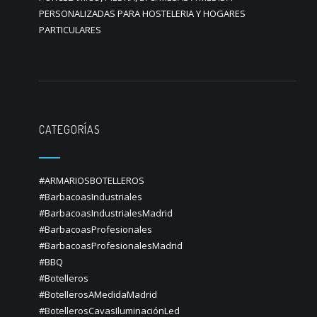
PERSONALIZADAS PARA HOSTELERIA Y HOGARES
PARTICULARES
CATEGORÍAS
#ARMARIOSBOTELLEROS
#BarbacoasIndustriales
#BarbacoasIndustrialesMadrid
#BarbacoasProfesionales
#BarbacoasProfesionalesMadrid
#BBQ
#Botelleros
#BotellerosAMedidaMadrid
#BotellerosCavasIluminaciónLed