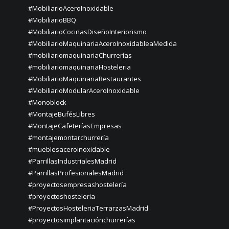
#MobiliarioAceroInoxidable
#MobiliarioBBQ
#MobiliarioCocinasDiseñoInteriorismo
#MobiliarioMaquinariaAceroInoxidableaMedida
#mobiliariomaquinariaChurrerías
#mobiliariomaquinariaHosteleria
#MobiliarioMaquinariaRestaurantes
#MobiliarioModularAceroInoxidable
#Monoblock
#MontajeBufésLibres
#MontajeCafeteríasEmpresas
#montajemontarchurrería
#mueblesaceroinoxidable
#ParrillasIndustrialesMadrid
#ParrillasProfesionalesMadrid
#proyectosempresashostelería
#proyectoshosteleria
#ProyectosHosteleriaTerrarzasMadrid
#proyectosimplantaciónchurrerías