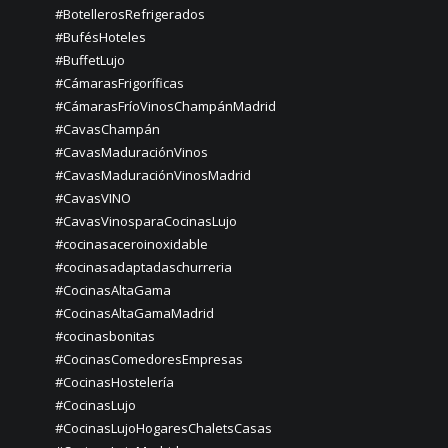
#BotellerosRefrigerados
#BufésHoteles
#BuffetLujo
#CámarasFrigoríficas
#CámarasFríoVinosChampánMadrid
#CavasChampán
#CavasMaduraciónVinos
#CavasMaduraciónVinosMadrid
#CavasVINO
#CavasVinosparaCocinasLujo
#cocinasaceroinoxidable
#cocinasadaptadaschurreria
#CocinasAltaGama
#CocinasAltaGamaMadrid
#cocinasbonitas
#CocinasComedoresEmpresas
#CocinasHostelería
#CocinasLujo
#CocinasLujoHogaresChaletsCasas