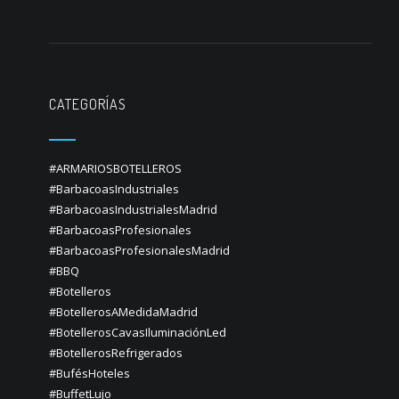
CATEGORÍAS
#ARMARIOSBOTELLEROS
#BarbacoasIndustriales
#BarbacoasIndustrialesMadrid
#BarbacoasProfesionales
#BarbacoasProfesionalesMadrid
#BBQ
#Botelleros
#BotellerosAMedidaMadrid
#BotellerosCavasIluminaciónLed
#BotellerosRefrigerados
#BufésHoteles
#BuffetLujo