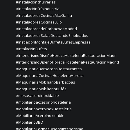
#instalaciónchurrerías
#InstalaciónFríoIndustrial
#InstaladoresCocinasAltaGama
#InstaladoresCocinasLujo
#InstaladoresdeBarbacoasMadrid
#InstaladoresSalasDescandoEmpleados
#InstlaciónMontajeBuffetsBufesEmpresas
#IntalaciónBufets
#InteriorismoDiseñoHorecaHosteleriaRestauraciónMadri
#InteriorismoDiseñoHorecaHosteleriaRestauraciónMadrid
#MaquinariaBarbacoasRestaurantes
#MaquinariaCocinasHosteleríaHoreca
#MaquinariaMobiliarioBarbacoas
#MaquinariaMobiliarioBufés
#mesasaceroinoxidable
#mobiliarioaccesoriohosteleria
#MobiliarioAceroInoxHostelería
#MobiliarioAceroInoxidable
#MobiliarioBBQ
#MobiliarioCocinasDiseñoInteriorismo