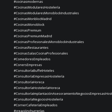
#cocinasmodernas
#CocinasModularesHostelería
#CocinasModularesMonoblockIndustriales
#CocinasMonblocMadrid
#CocinasMonoblock
#CocinasPremium
#CocinasPremiumMadrid
#CocinasProfesionalesMonoblockIndustriales
#CocinasRestaurantes
#CocinasSalasCocinaProfesionales
#ComedoresEmpleados
#ConersEmpresas
#ConsultoríaBuffetHoteles
#ConsultoríaEmpresasHostelería
#ConsultoríaHoreca
#ConsultoríaHosteleríaHoreca
#ConsultoríaImplantaciónAsesoramientoNegociosEmpresasHost
#ConsultoríaNegociosHostelería
#CornerCafeteríaEmpleados
#creaciónchurrerías