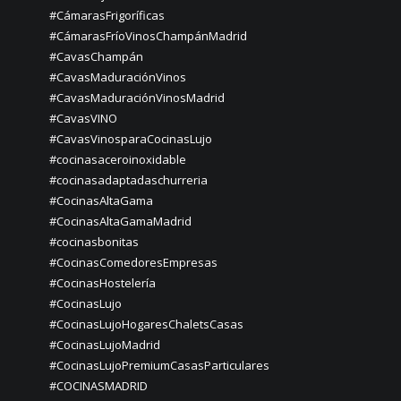
#CámarasFrigoríficas
#CámarasFríoVinosChampánMadrid
#CavasChampán
#CavasMaduraciónVinos
#CavasMaduraciónVinosMadrid
#CavasVINO
#CavasVinosparaCocinasLujo
#cocinasaceroinoxidable
#cocinasadaptadaschurreria
#CocinasAltaGama
#CocinasAltaGamaMadrid
#cocinasbonitas
#CocinasComedoresEmpresas
#CocinasHostelería
#CocinasLujo
#CocinasLujoHogaresChaletsCasas
#CocinasLujoMadrid
#CocinasLujoPremiumCasasParticulares
#COCINASMADRID