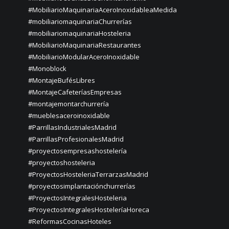
#MobiliarioMaquinariaAceroInoxidableaMedida
#mobiliariomaquinariaChurrerías
#mobiliariomaquinariaHosteleria
#MobiliarioMaquinariaRestaurantes
#MobiliarioModularAceroInoxidable
#Monoblock
#MontajeBufésLibres
#MontajeCafeteríasEmpresas
#montajemontarchurrería
#mueblesaceroinoxidable
#ParrillasIndustrialesMadrid
#ParrillasProfesionalesMadrid
#proyectosempresashostelería
#proyectoshosteleria
#ProyectosHosteleriaTerrarzasMadrid
#proyectosimplantaciónchurrerías
#ProyectosIntegralesHosteleria
#ProyectosIntegralesHosteleríaHoreca
#ReformasCocinasHoteles