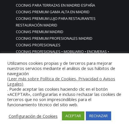
COCINAS PARA TERRAZAS EN MADRID ESPAÑA
COCINAS PREMIUM GAMA ALTA EN MADRID
COCINAS PREMIUM LUJO PARA RESTAURANTES
RESTAURACIÓN MADRID
COCINAS PREMIUM MADRID
COCINAS PREMIUM PROFESIONALES MADRID
COCINAS PROFESIONALES
COCINAS PROFESIONALES • MOBILIARIO • ENCIMERAS •
REVESTIMIENTOS • ESTRUCTURAS • ELEMENTOS
Utilizamos cookies propias y de terceros para mejorar
DECORATIVOS ACERO INOXIDABLE
nuestros servicios mediante el análisis de sus hábitos de
COCINAS PROFESIONALES A MEDIDA PERSONALIZADAS PARA
navegación
PARTICULARES
(Leer más sobre Política de Cookies, Privacidad o Avisos
Legales)
COCINAS PROFESIONALES ACERO INOXIDABLE
. Puede aceptar las cookies haciendo clic en el botón
COCINAS PROFESIONALES HORECA
«ACEPTAR», configurarlas e incluso rechazar las cookies de
COCINAS PROFESIONALES HOSTELERÍA MADRID
terceros que no son imprescindibles para el
funcionamiento técnico del sitio web.
Cocinas profesionales industriales monoblock a medida
personalizadas
Configuración de Cookies
ACEPTAR
RECHAZAR
Cocinas profesionales industriales monoblock a medida
personalizadasCocinas profesionales industriales