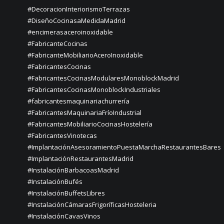
#DecoracionInteriorismoTerrazas
#DiseñoCocinasaMedidaMadrid
#encimerasaceroinoxidable
#FabricanteCocinas
#FabricanteMobiliarioAceroInoxidable
#FabricantesCocinas
#FabricantesCocinasModularesMonoblockMadrid
#FabricantesCocinasMonoblockIndustriales
#fabricantesmaquinariachurrería
#FabricantesMaquinariaFríoIndustrial
#FabricantesMobiliarioCocinasHostelería
#FabricantesVinotecas
#ImplantaciónAsesoramientoPuestaMarchaRestaurantesBares
#ImplantaciónRestaurantesMadrid
#InstalaciónBarbacoasMadrid
#InstalaciónBufés
#InstalaciónBuffetsLibres
#InstalaciónCámarasFrigoríficasHosteleria
#InstalaciónCavasVinos