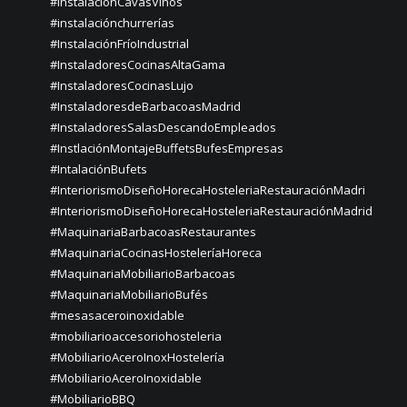
#InstalaciónCavasVinos
#instalaciónchurrerías
#InstalaciónFríoIndustrial
#InstaladoresCocinasAltaGama
#InstaladoresCocinasLujo
#InstaladoresdeBarbacoasMadrid
#InstaladoresSalasDescandoEmpleados
#InstlaciónMontajeBuffetsBufesEmpresas
#IntalaciónBufets
#InteriorismoDiseñoHorecaHosteleriaRestauraciónMadri
#InteriorismoDiseñoHorecaHosteleriaRestauraciónMadrid
#MaquinariaBarbacoasRestaurantes
#MaquinariaCocinasHosteleríaHoreca
#MaquinariaMobiliarioBarbacoas
#MaquinariaMobiliarioBufés
#mesasaceroinoxidable
#mobiliarioaccesoriohosteleria
#MobiliarioAceroInoxHostelería
#MobiliarioAceroInoxidable
#MobiliarioBBQ