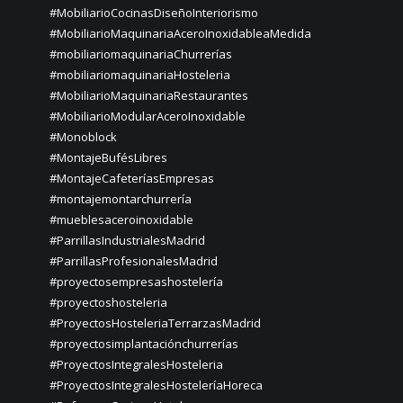
#MobiliarioCocinasDiseñoInteriorismo
#MobiliarioMaquinariaAceroInoxidableaMedida
#mobiliariomaquinariaChurrerías
#mobiliariomaquinariaHosteleria
#MobiliarioMaquinariaRestaurantes
#MobiliarioModularAceroInoxidable
#Monoblock
#MontajeBufésLibres
#MontajeCafeteríasEmpresas
#montajemontarchurrería
#mueblesaceroinoxidable
#ParrillasIndustrialesMadrid
#ParrillasProfesionalesMadrid
#proyectosempresashostelería
#proyectoshosteleria
#ProyectosHosteleriaTerrarzasMadrid
#proyectosimplantaciónchurrerías
#ProyectosIntegralesHosteleria
#ProyectosIntegralesHosteleríaHoreca