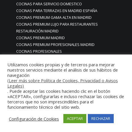
COCINAS PARA SERVICIO DOMESTICO
COCINAS PARA TERRAZAS EN MADRID ESPAÑA
COCINAS PREMIUM GAMA ALTA EN MADRID
COCINAS PREMIUM LUJO PARA RESTAURANTES
RESTAURACIÓN MADRID
COCINAS PREMIUM MADRID
COCINAS PREMIUM PROFESIONALES MADRID
COCINAS PROFESIONALES
COCINAS PROFESIONALES • MOBILIARIO • ENCIMERAS •
Utilizamos cookies propias y de terceros para mejorar
REVESTIMIENTOS • ESTRUCTURAS • ELEMENTOS
nuestros servicios mediante el análisis de sus hábitos de
DECORATIVOS ACERO INOXIDABLE
navegación
COCINAS PROFESIONALES A MEDIDA PERSONALIZADAS PARA
(Leer más sobre Política de Cookies, Privacidad o Avisos
PARTICULARES
Legales)
. Puede aceptar las cookies haciendo clic en el botón
COCINAS PROFESIONALES ACERO INOXIDABLE
«ACEPTAR», configurarlas e incluso rechazar las cookies de
COCINAS PROFESIONALES HORECA
terceros que no son imprescindibles para el
COCINAS PROFESIONALES HOSTELERÍA MADRID
funcionamiento técnico del sitio web.
Cocinas profesionales industriales monoblock a medida
Configuración de Cookies
ACEPTAR
RECHAZAR
personalizadas
Cocinas profesionales industriales monoblock a medida