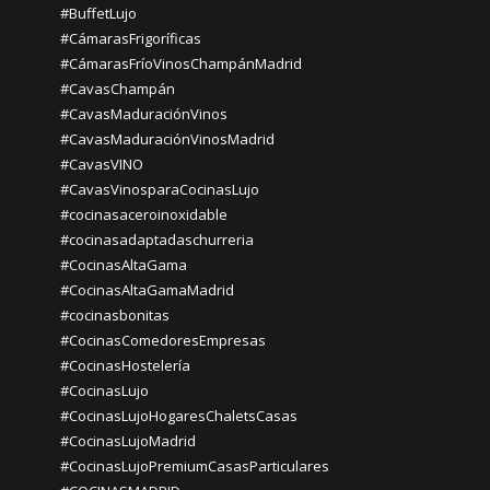
#BuffetLujo
#CámarasFrigoríficas
#CámarasFríoVinosChampánMadrid
#CavasChampán
#CavasMaduraciónVinos
#CavasMaduraciónVinosMadrid
#CavasVINO
#CavasVinosparaCocinasLujo
#cocinasaceroinoxidable
#cocinasadaptadaschurreria
#CocinasAltaGama
#CocinasAltaGamaMadrid
#cocinasbonitas
#CocinasComedoresEmpresas
#CocinasHostelería
#CocinasLujo
#CocinasLujoHogaresChaletsCasas
#CocinasLujoMadrid
#CocinasLujoPremiumCasasParticulares