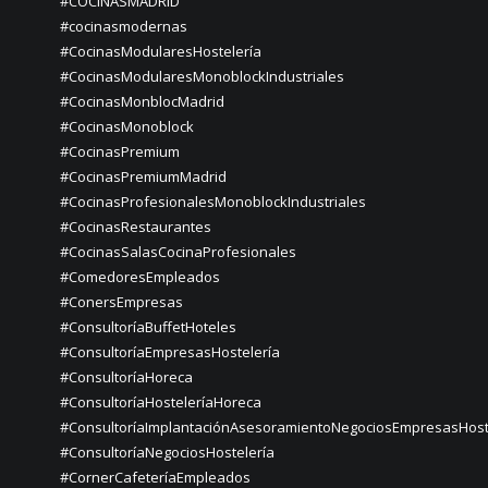
#COCINASMADRID
#cocinasmodernas
#CocinasModularesHostelería
#CocinasModularesMonoblockIndustriales
#CocinasMonblocMadrid
#CocinasMonoblock
#CocinasPremium
#CocinasPremiumMadrid
#CocinasProfesionalesMonoblockIndustriales
#CocinasRestaurantes
#CocinasSalasCocinaProfesionales
#ComedoresEmpleados
#ConersEmpresas
#ConsultoríaBuffetHoteles
#ConsultoríaEmpresasHostelería
#ConsultoríaHoreca
#ConsultoríaHosteleríaHoreca
#ConsultoríaImplantaciónAsesoramientoNegociosEmpresasHost
#ConsultoríaNegociosHostelería
#CornerCafeteríaEmpleados