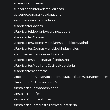
#creaciónchurrerías
#DecoracionInteriorismoTerrazas
#DiseñoCocinasaMedidaMadrid
#encimerasaceroinoxidable
#FabricanteCocinas
#FabricanteMobiliarioAceroInoxidable
#FabricantesCocinas
#FabricantesCocinasModularesMonoblockMadrid
#FabricantesCocinasMonoblockIndustriales
#fabricantesmaquinariachurrería
#FabricantesMaquinariaFríoIndustrial
#FabricantesMobiliarioCocinasHostelería
#FabricantesVinotecas
#ImplantaciónAsesoramientoPuestaMarchaRestaurantesBares
#ImplantaciónRestaurantesMadrid
#InstalaciónBarbacoasMadrid
#InstalaciónBufés
#InstalaciónBuffetsLibres
#InstalaciónCámarasFrigoríficasHosteleria