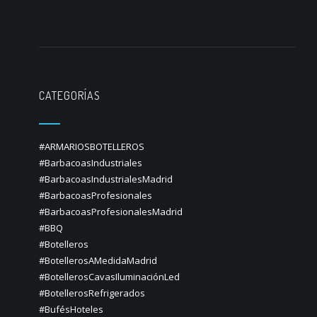
CATEGORÍAS
#ARMARIOSBOTELLEROS
#BarbacoasIndustriales
#BarbacoasIndustrialesMadrid
#BarbacoasProfesionales
#BarbacoasProfesionalesMadrid
#BBQ
#Botelleros
#BotellerosAMedidaMadrid
#BotellerosCavasIluminaciónLed
#BotellerosRefrigerados
#BufésHoteles