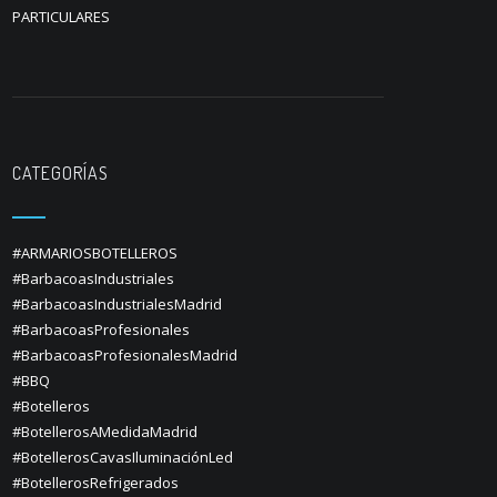
PARTICULARES
CATEGORÍAS
#ARMARIOSBOTELLEROS
#BarbacoasIndustriales
#BarbacoasIndustrialesMadrid
#BarbacoasProfesionales
#BarbacoasProfesionalesMadrid
#BBQ
#Botelleros
#BotellerosAMedidaMadrid
#BotellerosCavasIluminaciónLed
#BotellerosRefrigerados