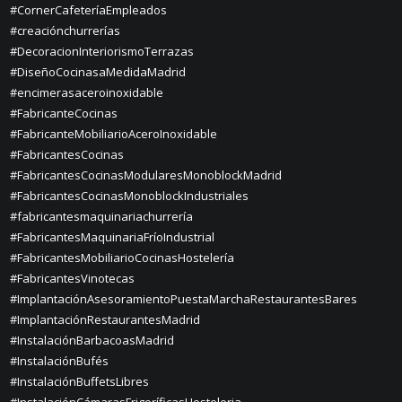
#CornerCafeteríaEmpleados
#creaciónchurrerías
#DecoracionInteriorismoTerrazas
#DiseñoCocinasaMedidaMadrid
#encimerasaceroinoxidable
#FabricanteCocinas
#FabricanteMobiliarioAceroInoxidable
#FabricantesCocinas
#FabricantesCocinasModularesMonoblockMadrid
#FabricantesCocinasMonoblockIndustriales
#fabricantesmaquinariachurrería
#FabricantesMaquinariaFríoIndustrial
#FabricantesMobiliarioCocinasHostelería
#FabricantesVinotecas
#ImplantaciónAsesoramientoPuestaMarchaRestaurantesBares
#ImplantaciónRestaurantesMadrid
#InstalaciónBarbacoasMadrid
#InstalaciónBufés
#InstalaciónBuffetsLibres