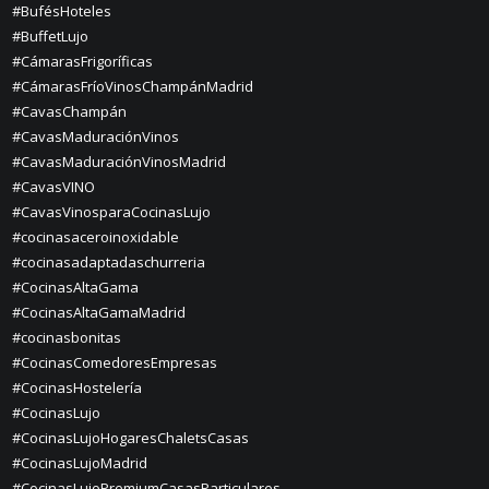
#BufésHoteles
#BuffetLujo
#CámarasFrigoríficas
#CámarasFríoVinosChampánMadrid
#CavasChampán
#CavasMaduraciónVinos
#CavasMaduraciónVinosMadrid
#CavasVINO
#CavasVinosparaCocinasLujo
#cocinasaceroinoxidable
#cocinasadaptadaschurreria
#CocinasAltaGama
#CocinasAltaGamaMadrid
#cocinasbonitas
#CocinasComedoresEmpresas
#CocinasHostelería
#CocinasLujo
#CocinasLujoHogaresChaletsCasas
#CocinasLujoMadrid
#CocinasLujoPremiumCasasParticulares