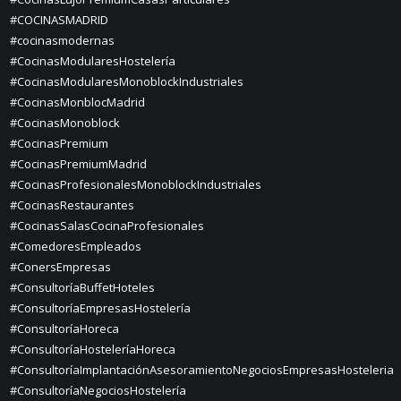
#COCINASMADRID
#cocinasmodernas
#CocinasModularesHostelería
#CocinasModularesMonoblockIndustriales
#CocinasMonblocMadrid
#CocinasMonoblock
#CocinasPremium
#CocinasPremiumMadrid
#CocinasProfesionalesMonoblockIndustriales
#CocinasRestaurantes
#CocinasSalasCocinaProfesionales
#ComedoresEmpleados
#ConersEmpresas
#ConsultoríaBuffetHoteles
#ConsultoríaEmpresasHostelería
#ConsultoríaHoreca
#ConsultoríaHosteleríaHoreca
#ConsultoríaImplantaciónAsesoramientoNegociosEmpresasHosteleria
#ConsultoríaNegociosHostelería