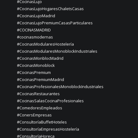
#CocinasLujo
#CocinasLujoHogaresChaletsCasas
#CocinasLujoMadrid
#CocinasLujoPremiumCasasParticulares
#COCINASMADRID
#cocinasmodernas
#CocinasModularesHostelería
#CocinasModularesMonoblockIndustriales
#CocinasMonblocMadrid
#CocinasMonoblock
#CocinasPremium
#CocinasPremiumMadrid
#CocinasProfesionalesMonoblockIndustriales
#CocinasRestaurantes
#CocinasSalasCocinaProfesionales
#ComedoresEmpleados
#ConersEmpresas
#ConsultoríaBuffetHoteles
#ConsultoríaEmpresasHostelería
#ConsultoríaHoreca