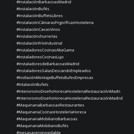
#InstalaciónBarbacoasMadrid
#InstalaciónBufés
#InstalaciónBuffetsLibres
#InstalaciónCámarasFrigoríficasHosteleria
#InstalaciónCavasVinos
#instalaciónchurrerías
#InstalaciónFríoIndustrial
#InstaladoresCocinasAltaGama
#InstaladoresCocinasLujo
#InstaladoresdeBarbacoasMadrid
#InstaladoresSalasDescandoEmpleados
#InstlaciónMontajeBuffetsBufesEmpresas
#IntalaciónBufets
#InteriorismoDiseñoHorecaHosteleriaRestauraciónMadri
#InteriorismoDiseñoHorecaHosteleriaRestauraciónMadrid
#MaquinariaBarbacoasRestaurantes
#MaquinariaCocinasHosteleríaHoreca
#MaquinariaMobiliarioBarbacoas
#MaquinariaMobiliarioBufés
#mesasaceroinoxidable