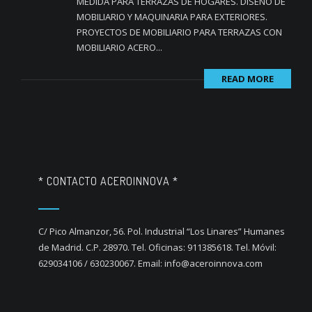
MEDIDA PARA TERRAZAS DE HOGARES. DISEÑO DE
MOBILIARIO Y MAQUINARIA PARA EXTERIORES.
PROYECTOS DE MOBILIARIO PARA TERRAZAS CON
MOBILIARIO ACERO...
READ MORE
* CONTACTO ACEROINNOVA *
C/ Pico Almanzor, 56. Pol. Industrial “Los Linares” Humanes
de Madrid. C.P. 28970. Tel. Oficinas: 911385618. Tel. Móvil:
629034106 / 630230067. Email: info@aceroinnova.com