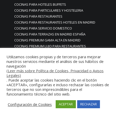
COCINAS PARA HOTELES BUFFETS
COCINAS PARA PARTICULARES Y HOSTELERIA
COCINAS PARA RESTAURANTES
COCINAS PARA RESTAURANTES HOTELES EN MADRID
COCINAS PARA SERVICIO DOMESTICO
COCINAS PARA TERRAZAS EN MADRID ESPAÑA
COCINAS PREMIUM GAMA ALTA EN MADRID
COCINAS PREMIUM LUJO PARA RESTAURANTES
RESTAURACIÓN MADRID
Utilizamos cookies propias y de terceros para mejorar
COCINAS PREMIUM MADRID
nuestros servicios mediante el análisis de sus hábitos de
COCINAS PREMIUM PROFESIONALES MADRID
navegación
COCINAS PROFESIONALES
(Leer más sobre Política de Cookies, Privacidad o Avisos
Legales)
COCINAS PROFESIONALES • MOBILIARIO • ENCIMERAS •
. Puede aceptar las cookies haciendo clic en el botón
REVESTIMIENTOS • ESTRUCTURAS • ELEMENTOS
«ACEPTAR», configurarlas e incluso rechazar las cookies de
DECORATIVOS ACERO INOXIDABLE
terceros que no son imprescindibles para el
funcionamiento técnico del sitio web.
COCINAS PROFESIONALES A MEDIDA PERSONALIZADAS PARA
PARTICULARES
Configuración de Cookies
ACEPTAR
RECHAZAR
COCINAS PROFESIONALES ACERO INOXIDABLE
COCINAS PROFESIONALES HORECA