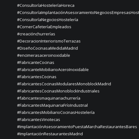
#ConsultoríaHosteleríaHoreca
#ConsultoríaImplantaciónAsesoramientoNegociosEmpresasHost
#ConsultoríaNegociosHostelería
#CornerCafeteríaEmpleados
#creaciónchurrerías
#DecoracionInteriorismoTerrazas
#DiseñoCocinasaMedidaMadrid
#encimerasaceroinoxidable
#FabricanteCocinas
#FabricanteMobiliarioAceroInoxidable
#FabricantesCocinas
#FabricantesCocinasModularesMonoblockMadrid
#FabricantesCocinasMonoblockIndustriales
#fabricantesmaquinariachurrería
#FabricantesMaquinariaFríoIndustrial
#FabricantesMobiliarioCocinasHostelería
#FabricantesVinotecas
#ImplantaciónAsesoramientoPuestaMarchaRestaurantesBares
#ImplantaciónRestaurantesMadrid