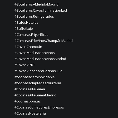
#BotellerosAMedidaMadrid
#BotellerosCavasIluminaciónLed
#BotellerosRefrigerados
#BufésHoteles
#BuffetLujo
#CámarasFrigoríficas
#CámarasFríoVinosChampánMadrid
#CavasChampán
#CavasMaduraciónVinos
#CavasMaduraciónVinosMadrid
#CavasVINO
#CavasVinosparaCocinasLujo
#cocinasaceroinoxidable
#cocinasadaptadaschurreria
#CocinasAltaGama
#CocinasAltaGamaMadrid
#cocinasbonitas
#CocinasComedoresEmpresas
#CocinasHostelería