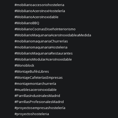
#mobiliarioaccesoriohosteleria
#MobiliarioAceroInoxHostelería
#MobiliarioAceroInoxidable
#MobiliarioBBQ
#MobiliarioCocinasDiseñoInteriorismo
#MobiliarioMaquinariaAceroInoxidableaMedida
#mobiliariomaquinariaChurrerías
#mobiliariomaquinariaHosteleria
#MobiliarioMaquinariaRestaurantes
#MobiliarioModularAceroInoxidable
#Monoblock
#MontajeBufésLibres
#MontajeCafeteríasEmpresas
#montajemontarchurrería
#mueblesaceroinoxidable
#ParrillasIndustrialesMadrid
#ParrillasProfesionalesMadrid
#proyectosempresashostelería
#proyectoshosteleria