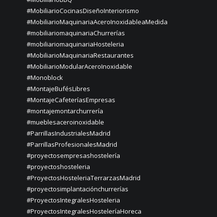
#MobiliarioCocinasDiseñoInteriorismo
#MobiliarioMaquinariaAceroInoxidableaMedida
#mobiliariomaquinariaChurrerías
#mobiliariomaquinariaHosteleria
#MobiliarioMaquinariaRestaurantes
#MobiliarioModularAceroInoxidable
#Monoblock
#MontajeBufésLibres
#MontajeCafeteríasEmpresas
#montajemontarchurrería
#mueblesaceroinoxidable
#ParrillasIndustrialesMadrid
#ParrillasProfesionalesMadrid
#proyectosempresashostelería
#proyectoshosteleria
#ProyectosHosteleriaTerrarzasMadrid
#proyectosimplantaciónchurrerías
#ProyectosIntegralesHosteleria
#ProyectosIntegralesHosteleríaHoreca