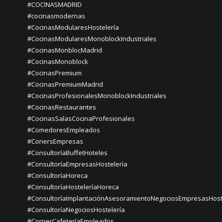
#COCINASMADRID
#cocinasmodernas
#CocinasModularesHostelería
#CocinasModularesMonoblockIndustriales
#CocinasMonblocMadrid
#CocinasMonoblock
#CocinasPremium
#CocinasPremiumMadrid
#CocinasProfesionalesMonoblockIndustriales
#CocinasRestaurantes
#CocinasSalasCocinaProfesionales
#ComedoresEmpleados
#ConersEmpresas
#ConsultoríaBuffetHoteles
#ConsultoríaEmpresasHostelería
#ConsultoríaHoreca
#ConsultoríaHosteleríaHoreca
#ConsultoríaImplantaciónAsesoramientoNegociosEmpresasHost
#ConsultoríaNegociosHostelería
#CornerCafeteríaEmpleados