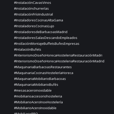
#InstalaciónCavasVinos
#instalaciónchurrerías
#InstalaciónFríoIndustrial
#InstaladoresCocinasAltaGama
#InstaladoresCocinasLujo
#InstaladoresdeBarbacoasMadrid
#InstaladoresSalasDescandoEmpleados
#InstlaciónMontajeBuffetsBufesEmpresas
#IntalaciónBufets
#InteriorismoDiseñoHorecaHosteleriaRestauraciónMadri
#InteriorismoDiseñoHorecaHosteleriaRestauraciónMadrid
#MaquinariaBarbacoasRestaurantes
#MaquinariaCocinasHosteleríaHoreca
#MaquinariaMobiliarioBarbacoas
#MaquinariaMobiliarioBufés
#mesasaceroinoxidable
#mobiliarioaccesoriohosteleria
#MobiliarioAceroInoxHostelería
#MobiliarioAceroInoxidable
#MobiliarioBBQ