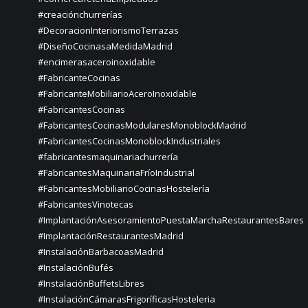
#creaciónchurrerías
#DecoracionInteriorismoTerrazas
#DiseñoCocinasaMedidaMadrid
#encimerasaceroinoxidable
#FabricanteCocinas
#FabricanteMobiliarioAceroInoxidable
#FabricantesCocinas
#FabricantesCocinasModularesMonoblockMadrid
#FabricantesCocinasMonoblockIndustriales
#fabricantesmaquinariachurrería
#FabricantesMaquinariaFríoIndustrial
#FabricantesMobiliarioCocinasHostelería
#FabricantesVinotecas
#ImplantaciónAsesoramientoPuestaMarchaRestaurantesBares
#ImplantaciónRestaurantesMadrid
#InstalaciónBarbacoasMadrid
#InstalaciónBufés
#InstalaciónBuffetsLibres
#InstalaciónCámarasFrigoríficasHosteleria