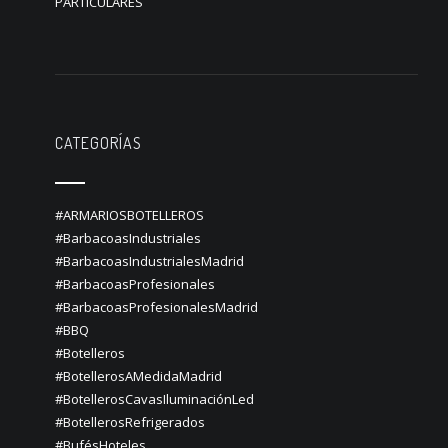
PARTICULARES
CATEGORÍAS
#ARMARIOSBOTELLEROS
#BarbacoasIndustriales
#BarbacoasIndustrialesMadrid
#BarbacoasProfesionales
#BarbacoasProfesionalesMadrid
#BBQ
#Botelleros
#BotellerosAMedidaMadrid
#BotellerosCavasIluminaciónLed
#BotellerosRefrigerados
#BufésHoteles