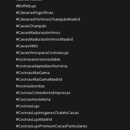
#BuffetLujo
#CámarasFrigoríficas
#CámarasFríoVinosChampánMadrid
#CavasChampán
#CavasMaduraciónVinos
#CavasMaduraciónVinosMadrid
#CavasVINO
#CavasVinosparaCocinasLujo
#cocinasaceroinoxidable
#cocinasadaptadaschurreria
#CocinasAltaGama
#CocinasAltaGamaMadrid
#cocinasbonitas
#CocinasComedoresEmpresas
#CocinasHostelería
#CocinasLujo
#CocinasLujoHogaresChaletsCasas
#CocinasLujoMadrid
#CocinasLujoPremiumCasasParticulares