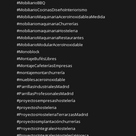
#MobiliarioBBQ
#MobiliarioCocinasDiseñoInteriorismo
#MobiliarioMaquinariaAceroInoxidableaMedida
#mobiliariomaquinariaChurrerías
#mobiliariomaquinariaHosteleria
#MobiliarioMaquinariaRestaurantes
#MobiliarioModularAceroInoxidable
#Monoblock
#MontajeBufésLibres
#MontajeCafeteríasEmpresas
#montajemontarchurrería
#mueblesaceroinoxidable
#ParrillasIndustrialesMadrid
#ParrillasProfesionalesMadrid
#proyectosempresashostelería
#proyectoshosteleria
#ProyectosHosteleriaTerrarzasMadrid
#proyectosimplantaciónchurrerías
#ProyectosIntegralesHosteleria
#ProyectosIntegralesHosteleríaHoreca