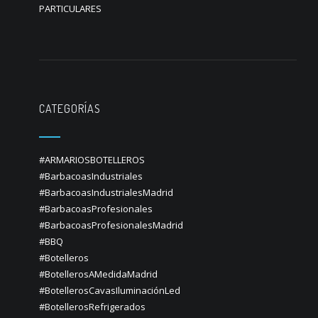
PARTICULARES
CATEGORÍAS
#ARMARIOSBOTELLEROS
#BarbacoasIndustriales
#BarbacoasIndustrialesMadrid
#BarbacoasProfesionales
#BarbacoasProfesionalesMadrid
#BBQ
#Botelleros
#BotellerosAMedidaMadrid
#BotellerosCavasIluminaciónLed
#BotellerosRefrigerados