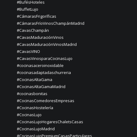
#BufésHoteles
#BuffetLujo
#CámarasFrigoríficas
#CámarasFríoVinosChampánMadrid
#CavasChampán
#CavasMaduraciónVinos
#CavasMaduraciónVinosMadrid
#CavasVINO
#CavasVinosparaCocinasLujo
#cocinasaceroinoxidable
#cocinasadaptadaschurreria
#CocinasAltaGama
#CocinasAltaGamaMadrid
#cocinasbonitas
#CocinasComedoresEmpresas
#CocinasHostelería
#CocinasLujo
#CocinasLujoHogaresChaletsCasas
#CocinasLujoMadrid
#CocinasLujoPremiumCasasParticulares