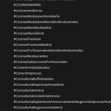
#COCINASMADRID
#cocinasmodernas
#CocinasModularesHostelería
#CocinasModularesMonoblockIndustriales
#CocinasMonblocMadrid
#CocinasMonoblock
#CocinasPremium
#CocinasPremiumMadrid
#CocinasProfesionalesMonoblockIndustriales
#CocinasRestaurantes
#CocinasSalasCocinaProfesionales
#ComedoresEmpleados
#ConersEmpresas
#ConsultoríaBuffetHoteles
#ConsultoríaEmpresasHostelería
#ConsultoríaHoreca
#ConsultoríaHosteleríaHoreca
#ConsultoríaImplantaciónAsesoramientoNegociosEmpresasHost
#ConsultoríaNegociosHostelería