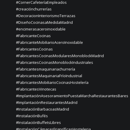
#CornerCafeteríaEmpleados
#creaciónchurrerías
#DecoracionInteriorismoTerrazas
#DiseñoCocinasaMedidaMadrid
#encimerasaceroinoxidable
#FabricanteCocinas
#FabricanteMobiliarioAceroInoxidable
#FabricantesCocinas
#FabricantesCocinasModularesMonoblockMadrid
#FabricantesCocinasMonoblockIndustriales
#fabricantesmaquinariachurrería
#FabricantesMaquinariaFríoIndustrial
#FabricantesMobiliarioCocinasHostelería
#FabricantesVinotecas
#ImplantaciónAsesoramientoPuestaMarchaRestaurantesBares
#ImplantaciónRestaurantesMadrid
#InstalaciónBarbacoasMadrid
#InstalaciónBufés
#InstalaciónBuffetsLibres
#InstalaciónCámarasFrigoríficasHosteleria