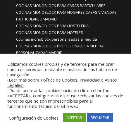
COCINAS MONOBLOCK PARA CASAS PARTICULARES
COCINAS MONOBLOCK PARA HOGARES CASAS VIVIENDAS
PARTICULARES MADRID
COCINAS MONOBLOCK PARA HOSTELERIA
COCINAS MONOBLOCK PARA HOTELES
Cocinas monoblock personalizadas a medida
COCINAS MONOBLOCK PROFESIONALES A MEDIDA
PERSONALIZADAS MADRID
COCINAS MONOBLOCK Y BARRAS A MEDIDA RESTAURANTES
Utilizamos cookies propias y de terceros para mejorar
MADRIDD
nuestros servicios mediante el análisis de sus hábitos de
Cocinas para chef amateur
navegación
(Leer más sobre Política de Cookies, Privacidad o Avisos
COCINAS PARA COMEDORES EMPRESAS
Legales)
cocinas para comedores escolares
. Puede aceptar las cookies haciendo clic en el botón
COCINAS PARA FOODTRUCKS FOOD TRUCK
«ACEPTAR», configurarlas e incluso rechazar las cookies de
COCINAS PARA HOSTELERÍA O PARA HOGARES
terceros que no son imprescindibles para el
funcionamiento técnico del sitio web.
PARTICULARES
COCINAS PARA HOTELES BUFFETS
Configuración de Cookies
ACEPTAR
RECHAZAR
COCINAS PARA PARTICULARES Y HOSTELERIA
COCINAS PARA RESTAURANTES