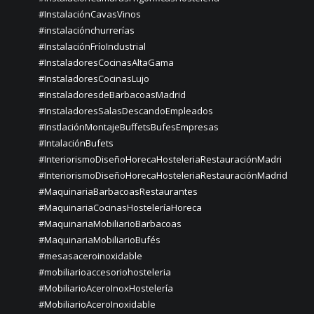
#InstalaciónCavasVinos
#instalaciónchurrerías
#InstalaciónFríoIndustrial
#InstaladoresCocinasAltaGama
#InstaladoresCocinasLujo
#InstaladoresdeBarbacoasMadrid
#InstaladoresSalasDescandoEmpleados
#InstlaciónMontajeBuffetsBufesEmpresas
#IntalaciónBufets
#InteriorismoDiseñoHorecaHosteleriaRestauraciónMadri
#InteriorismoDiseñoHorecaHosteleriaRestauraciónMadrid
#MaquinariaBarbacoasRestaurantes
#MaquinariaCocinasHosteleríaHoreca
#MaquinariaMobiliarioBarbacoas
#MaquinariaMobiliarioBufés
#mesasaceroinoxidable
#mobiliarioaccesoriohosteleria
#MobiliarioAceroInoxHostelería
#MobiliarioAceroInoxidable