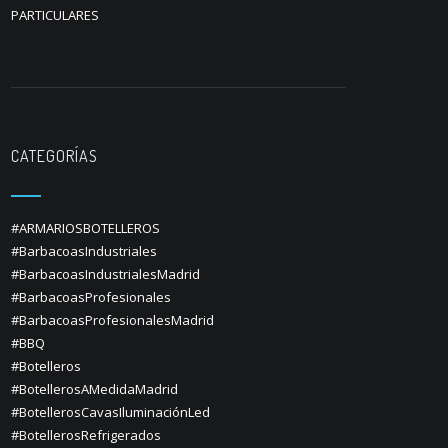
PARTICULARES
CATEGORÍAS
#ARMARIOSBOTELLEROS
#BarbacoasIndustriales
#BarbacoasIndustrialesMadrid
#BarbacoasProfesionales
#BarbacoasProfesionalesMadrid
#BBQ
#Botelleros
#BotellerosAMedidaMadrid
#BotellerosCavasIluminaciónLed
#BotellerosRefrigerados