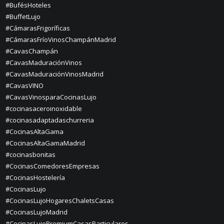
#BufésHoteles
#BuffetLujo
#CámarasFrigoríficas
#CámarasFríoVinosChampánMadrid
#CavasChampán
#CavasMaduraciónVinos
#CavasMaduraciónVinosMadrid
#CavasVINO
#CavasVinosparaCocinasLujo
#cocinasaceroinoxidable
#cocinasadaptadaschurreria
#CocinasAltaGama
#CocinasAltaGamaMadrid
#cocinasbonitas
#CocinasComedoresEmpresas
#CocinasHostelería
#CocinasLujo
#CocinasLujoHogaresChaletsCasas
#CocinasLujoMadrid
#CocinasLujoPremiumCasasParticulares