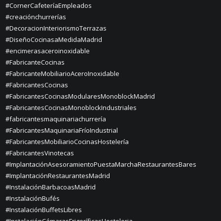
#CornerCafeteríaEmpleados
#creaciónchurrerías
#DecoracionInteriorismoTerrazas
#DiseñoCocinasaMedidaMadrid
#encimerasaceroinoxidable
#FabricanteCocinas
#FabricanteMobiliarioAceroInoxidable
#FabricantesCocinas
#FabricantesCocinasModularesMonoblockMadrid
#FabricantesCocinasMonoblockIndustriales
#fabricantesmaquinariachurrería
#FabricantesMaquinariaFríoIndustrial
#FabricantesMobiliarioCocinasHostelería
#FabricantesVinotecas
#ImplantaciónAsesoramientoPuestaMarchaRestaurantesBares
#ImplantaciónRestaurantesMadrid
#InstalaciónBarbacoasMadrid
#InstalaciónBufés
#InstalaciónBuffetsLibres