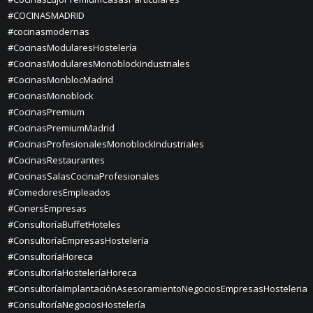
#COCINASMADRID
#cocinasmodernas
#CocinasModularesHostelería
#CocinasModularesMonoblockIndustriales
#CocinasMonblocMadrid
#CocinasMonoblock
#CocinasPremium
#CocinasPremiumMadrid
#CocinasProfesionalesMonoblockIndustriales
#CocinasRestaurantes
#CocinasSalasCocinaProfesionales
#ComedoresEmpleados
#ConersEmpresas
#ConsultoríaBuffetHoteles
#ConsultoríaEmpresasHostelería
#ConsultoríaHoreca
#ConsultoríaHosteleríaHoreca
#ConsultoríaImplantaciónAsesoramientoNegociosEmpresasHosteleria
#ConsultoríaNegociosHostelería