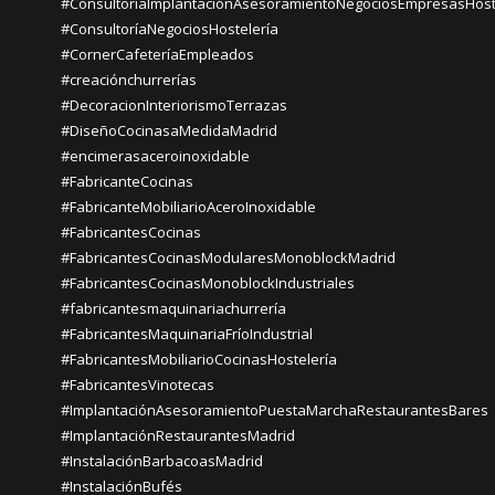
#ConsultoríaImplantaciónAsesoramientoNegociosEmpresasHost
#ConsultoríaNegociosHostelería
#CornerCafeteríaEmpleados
#creaciónchurrerías
#DecoracionInteriorismoTerrazas
#DiseñoCocinasaMedidaMadrid
#encimerasaceroinoxidable
#FabricanteCocinas
#FabricanteMobiliarioAceroInoxidable
#FabricantesCocinas
#FabricantesCocinasModularesMonoblockMadrid
#FabricantesCocinasMonoblockIndustriales
#fabricantesmaquinariachurrería
#FabricantesMaquinariaFríoIndustrial
#FabricantesMobiliarioCocinasHostelería
#FabricantesVinotecas
#ImplantaciónAsesoramientoPuestaMarchaRestaurantesBares
#ImplantaciónRestaurantesMadrid
#InstalaciónBarbacoasMadrid
#InstalaciónBufés