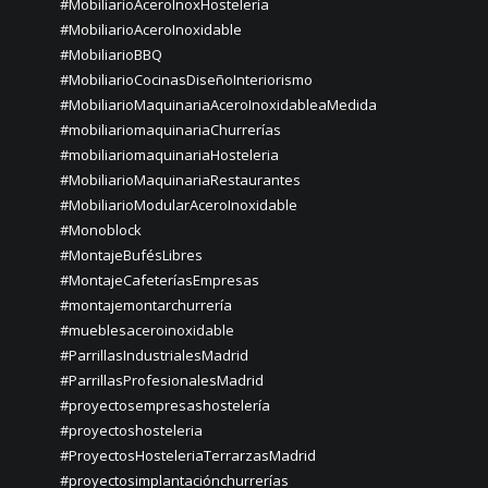
#MobiliarioAceroInoxHostelería
#MobiliarioAceroInoxidable
#MobiliarioBBQ
#MobiliarioCocinasDiseñoInteriorismo
#MobiliarioMaquinariaAceroInoxidableaMedida
#mobiliariomaquinariaChurrerías
#mobiliariomaquinariaHosteleria
#MobiliarioMaquinariaRestaurantes
#MobiliarioModularAceroInoxidable
#Monoblock
#MontajeBufésLibres
#MontajeCafeteríasEmpresas
#montajemontarchurrería
#mueblesaceroinoxidable
#ParrillasIndustrialesMadrid
#ParrillasProfesionalesMadrid
#proyectosempresashostelería
#proyectoshosteleria
#ProyectosHosteleriaTerrarzasMadrid
#proyectosimplantaciónchurrerías