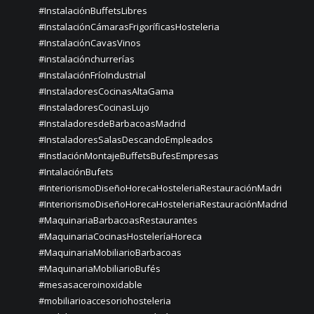
#InstalaciónBuffetsLibres
#InstalaciónCámarasFrigoríficasHosteleria
#InstalaciónCavasVinos
#instalaciónchurrerías
#InstalaciónFríoIndustrial
#InstaladoresCocinasAltaGama
#InstaladoresCocinasLujo
#InstaladoresdeBarbacoasMadrid
#InstaladoresSalasDescandoEmpleados
#InstlaciónMontajeBuffetsBufesEmpresas
#IntalaciónBufets
#InteriorismoDiseñoHorecaHosteleriaRestauraciónMadri
#InteriorismoDiseñoHorecaHosteleriaRestauraciónMadrid
#MaquinariaBarbacoasRestaurantes
#MaquinariaCocinasHosteleríaHoreca
#MaquinariaMobiliarioBarbacoas
#MaquinariaMobiliarioBufés
#mesasaceroinoxidable
#mobiliarioaccesoriohosteleria