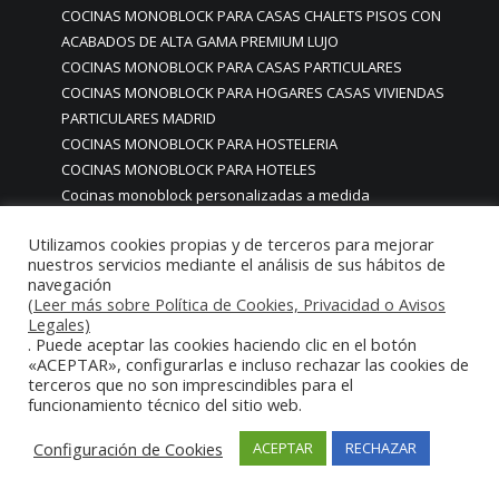
COCINAS MONOBLOCK PARA CASAS CHALETS PISOS CON
ACABADOS DE ALTA GAMA PREMIUM LUJO
COCINAS MONOBLOCK PARA CASAS PARTICULARES
COCINAS MONOBLOCK PARA HOGARES CASAS VIVIENDAS
PARTICULARES MADRID
COCINAS MONOBLOCK PARA HOSTELERIA
COCINAS MONOBLOCK PARA HOTELES
Cocinas monoblock personalizadas a medida
COCINAS MONOBLOCK PROFESIONALES A MEDIDA
Utilizamos cookies propias y de terceros para mejorar
PERSONALIZADAS MADRID
nuestros servicios mediante el análisis de sus hábitos de
COCINAS MONOBLOCK Y BARRAS A MEDIDA RESTAURANTES
navegación
MADRIDD
(Leer más sobre Política de Cookies, Privacidad o Avisos
Legales)
Cocinas para chef amateur
. Puede aceptar las cookies haciendo clic en el botón
COCINAS PARA COMEDORES EMPRESAS
«ACEPTAR», configurarlas e incluso rechazar las cookies de
cocinas para comedores escolares
terceros que no son imprescindibles para el
COCINAS PARA FOODTRUCKS FOOD TRUCK
funcionamiento técnico del sitio web.
COCINAS PARA HOSTELERÍA O PARA HOGARES
Configuración de Cookies
ACEPTAR
RECHAZAR
PARTICULARES
COCINAS PARA HOTELES BUFFETS