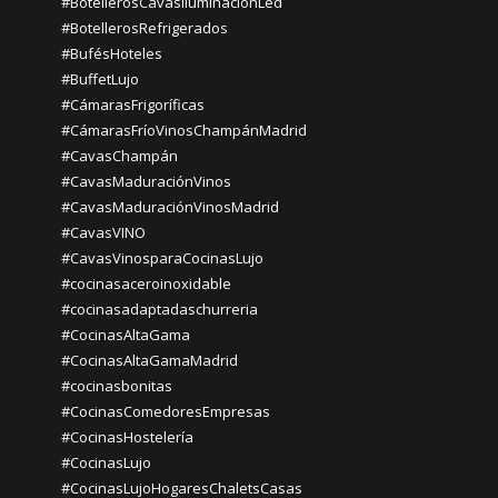
#BotellerosCavasIluminaciónLed
#BotellerosRefrigerados
#BufésHoteles
#BuffetLujo
#CámarasFrigoríficas
#CámarasFríoVinosChampánMadrid
#CavasChampán
#CavasMaduraciónVinos
#CavasMaduraciónVinosMadrid
#CavasVINO
#CavasVinosparaCocinasLujo
#cocinasaceroinoxidable
#cocinasadaptadaschurreria
#CocinasAltaGama
#CocinasAltaGamaMadrid
#cocinasbonitas
#CocinasComedoresEmpresas
#CocinasHostelería
#CocinasLujo
#CocinasLujoHogaresChaletsCasas