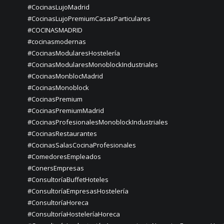
#CocinasLujoMadrid
#CocinasLujoPremiumCasasParticulares
#COCINASMADRID
#cocinasmodernas
#CocinasModularesHostelería
#CocinasModularesMonoblockIndustriales
#CocinasMonblocMadrid
#CocinasMonoblock
#CocinasPremium
#CocinasPremiumMadrid
#CocinasProfesionalesMonoblockIndustriales
#CocinasRestaurantes
#CocinasSalasCocinaProfesionales
#ComedoresEmpleados
#ConersEmpresas
#ConsultoríaBuffetHoteles
#ConsultoríaEmpresasHostelería
#ConsultoríaHoreca
#ConsultoríaHosteleríaHoreca