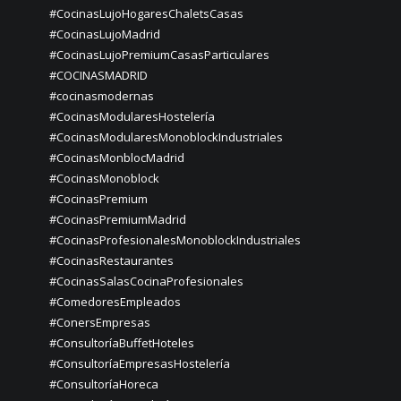
#CocinasLujoHogaresChaletsCasas
#CocinasLujoMadrid
#CocinasLujoPremiumCasasParticulares
#COCINASMADRID
#cocinasmodernas
#CocinasModularesHostelería
#CocinasModularesMonoblockIndustriales
#CocinasMonblocMadrid
#CocinasMonoblock
#CocinasPremium
#CocinasPremiumMadrid
#CocinasProfesionalesMonoblockIndustriales
#CocinasRestaurantes
#CocinasSalasCocinaProfesionales
#ComedoresEmpleados
#ConersEmpresas
#ConsultoríaBuffetHoteles
#ConsultoríaEmpresasHostelería
#ConsultoríaHoreca