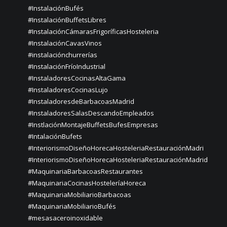
#InstalaciónBufés
#InstalaciónBuffetsLibres
#InstalaciónCámarasFrigoríficasHosteleria
#InstalaciónCavasVinos
#instalaciónchurrerías
#InstalaciónFríoIndustrial
#InstaladoresCocinasAltaGama
#InstaladoresCocinasLujo
#InstaladoresdeBarbacoasMadrid
#InstaladoresSalasDescandoEmpleados
#InstlaciónMontajeBuffetsBufesEmpresas
#IntalaciónBufets
#InteriorismoDiseñoHorecaHosteleriaRestauraciónMadri
#InteriorismoDiseñoHorecaHosteleriaRestauraciónMadrid
#MaquinariaBarbacoasRestaurantes
#MaquinariaCocinasHosteleríaHoreca
#MaquinariaMobiliarioBarbacoas
#MaquinariaMobiliarioBufés
#mesasaceroinoxidable