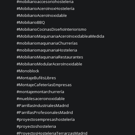
#mobiliarioaccesoriohosteleria
#MobiliarioAceroInoxHostelería
#MobiliarioAceroInoxidable
#MobiliarioBBQ
#MobiliarioCocinasDiseñoInteriorismo
#MobiliarioMaquinariaAceroInoxidableaMedida
#mobiliariomaquinariaChurrerías
#mobiliariomaquinariaHosteleria
#MobiliarioMaquinariaRestaurantes
#MobiliarioModularAceroInoxidable
#Monoblock
#MontajeBufésLibres
#MontajeCafeteríasEmpresas
#montajemontarchurrería
#mueblesaceroinoxidable
#ParrillasIndustrialesMadrid
#ParrillasProfesionalesMadrid
#proyectosempresashostelería
#proyectoshosteleria
#ProyectosHosteleriaTerrarzasMadrid