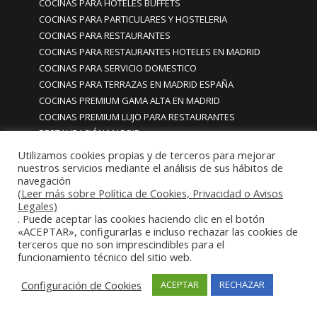
COCINAS PARA HOTELES BUFFETS
COCINAS PARA PARTICULARES Y HOSTELERIA
COCINAS PARA RESTAURANTES
COCINAS PARA RESTAURANTES HOTELES EN MADRID
COCINAS PARA SERVICIO DOMESTICO
COCINAS PARA TERRAZAS EN MADRID ESPAÑA
COCINAS PREMIUM GAMA ALTA EN MADRID
COCINAS PREMIUM LUJO PARA RESTAURANTES
RESTAURACIÓN MADRID
COCINAS PREMIUM MADRID
Utilizamos cookies propias y de terceros para mejorar
COCINAS PREMIUM PROFESIONALES MADRID
nuestros servicios mediante el análisis de sus hábitos de
navegación
COCINAS PROFESIONALES
(Leer más sobre Política de Cookies, Privacidad o Avisos
COCINAS PROFESIONALES • MOBILIARIO • ENCIMERAS •
Legales)
REVESTIMIENTOS • ESTRUCTURAS • ELEMENTOS
. Puede aceptar las cookies haciendo clic en el botón
«ACEPTAR», configurarlas e incluso rechazar las cookies de
DECORATIVOS ACERO INOXIDABLE
terceros que no son imprescindibles para el
COCINAS PROFESIONALES A MEDIDA PERSONALIZADAS PARA
funcionamiento técnico del sitio web.
PARTICULARES
COCINAS PROFESIONALES ACERO INOXIDABLE
Configuración de Cookies
ACEPTAR
RECHAZAR
COCINAS PROFESIONALES HORECA
COCINAS PROFESIONALES HOSTELERÍA MADRID