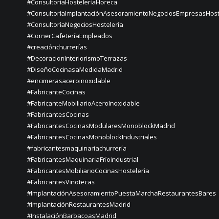
#ConsultoríaHosteleríaHoreca
#ConsultoríaImplantaciónAsesoramientoNegociosEmpresasHost
#ConsultoríaNegociosHostelería
#CornerCafeteríaEmpleados
#creaciónchurrerías
#DecoracionInteriorismoTerrazas
#DiseñoCocinasaMedidaMadrid
#encimerasaceroinoxidable
#FabricanteCocinas
#FabricanteMobiliarioAceroInoxidable
#FabricantesCocinas
#FabricantesCocinasModularesMonoblockMadrid
#FabricantesCocinasMonoblockIndustriales
#fabricantesmaquinariachurrería
#FabricantesMaquinariaFríoIndustrial
#FabricantesMobiliarioCocinasHostelería
#FabricantesVinotecas
#ImplantaciónAsesoramientoPuestaMarchaRestaurantesBares
#ImplantaciónRestaurantesMadrid
#InstalaciónBarbacoasMadrid