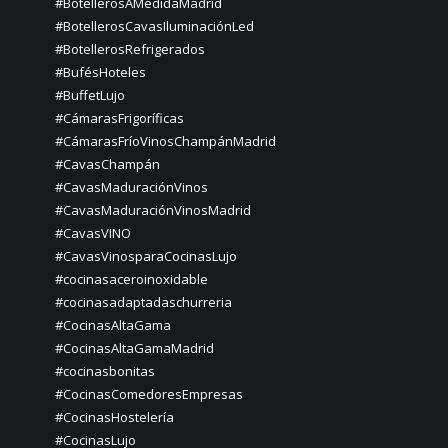
#BotellerosAMedidaMadrid
#BotellerosCavasIluminaciónLed
#BotellerosRefrigerados
#BufésHoteles
#BuffetLujo
#CámarasFrigoríficas
#CámarasFríoVinosChampánMadrid
#CavasChampán
#CavasMaduraciónVinos
#CavasMaduraciónVinosMadrid
#CavasVINO
#CavasVinosparaCocinasLujo
#cocinasaceroinoxidable
#cocinasadaptadaschurreria
#CocinasAltaGama
#CocinasAltaGamaMadrid
#cocinasbonitas
#CocinasComedoresEmpresas
#CocinasHostelería
#CocinasLujo