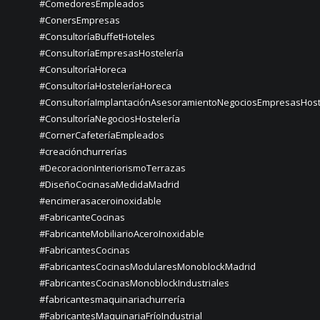
#ComedoresEmpleados
#ConersEmpresas
#ConsultoríaBuffetHoteles
#ConsultoríaEmpresasHostelería
#ConsultoríaHoreca
#ConsultoríaHosteleríaHoreca
#ConsultoríaImplantaciónAsesoramientoNegociosEmpresasHost
#ConsultoríaNegociosHostelería
#CornerCafeteríaEmpleados
#creaciónchurrerías
#DecoracionInteriorismoTerrazas
#DiseñoCocinasaMedidaMadrid
#encimerasaceroinoxidable
#FabricanteCocinas
#FabricanteMobiliarioAceroInoxidable
#FabricantesCocinas
#FabricantesCocinasModularesMonoblockMadrid
#FabricantesCocinasMonoblockIndustriales
#fabricantesmaquinariachurrería
#FabricantesMaquinariaFríoIndustrial