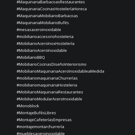
#MaquinariaBarbacoasRestaurantes
#MaquinariaCocinasHosteleríaHoreca
#MaquinariaMobiliarioBarbacoas
#MaquinariaMobiliarioBufés
#mesasaceroinoxidable
#mobiliarioaccesoriohosteleria
#MobiliarioAceroInoxHostelería
#MobiliarioAceroInoxidable
#MobiliarioBBQ
#MobiliarioCocinasDiseñoInteriorismo
#MobiliarioMaquinariaAceroInoxidableaMedida
#mobiliariomaquinariaChurrerías
#mobiliariomaquinariaHosteleria
#MobiliarioMaquinariaRestaurantes
#MobiliarioModularAceroInoxidable
#Monoblock
#MontajeBufésLibres
#MontajeCafeteríasEmpresas
#montajemontarchurrería
#mueblesaceroinoxidable