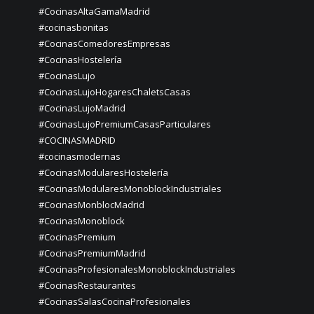
#CocinasAltaGamaMadrid
#cocinasbonitas
#CocinasComedoresEmpresas
#CocinasHostelería
#CocinasLujo
#CocinasLujoHogaresChaletsCasas
#CocinasLujoMadrid
#CocinasLujoPremiumCasasParticulares
#COCINASMADRID
#cocinasmodernas
#CocinasModularesHostelería
#CocinasModularesMonoblockIndustriales
#CocinasMonblocMadrid
#CocinasMonoblock
#CocinasPremium
#CocinasPremiumMadrid
#CocinasProfesionalesMonoblockIndustriales
#CocinasRestaurantes
#CocinasSalasCocinaProfesionales