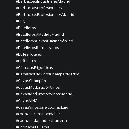
#BarbacoasIndustrialesMadrid
#BarbacoasProfesionales
#BarbacoasProfesionalesMadrid
#BBQ
#Botelleros
#BotellerosAMedidaMadrid
#BotellerosCavasIluminaciónLed
#BotellerosRefrigerados
#BufésHoteles
#BuffetLujo
#CámarasFrigoríficas
#CámarasFríoVinosChampánMadrid
#CavasChampán
#CavasMaduraciónVinos
#CavasMaduraciónVinosMadrid
#CavasVINO
#CavasVinosparaCocinasLujo
#cocinasaceroinoxidable
#cocinasadaptadaschurreria
#CocinasAltaGama