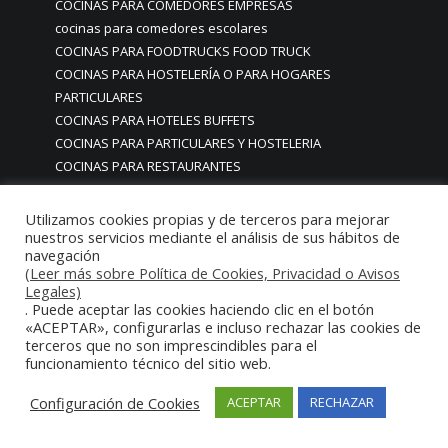
COCINAS PARA COMEDORES EMPRESAS
cocinas para comedores escolares
COCINAS PARA FOODTRUCKS FOOD TRUCK
COCINAS PARA HOSTELERÍA O PARA HOGARES
PARTICULARES
COCINAS PARA HOTELES BUFFETS
COCINAS PARA PARTICULARES Y HOSTELERIA
COCINAS PARA RESTAURANTES
COCINAS PARA RESTAURANTES HOTELES EN MADRID
COCINAS PARA SERVICIO DOMESTICO
Utilizamos cookies propias y de terceros para mejorar
COCINAS PARA TERRAZAS EN MADRID ESPAÑA
nuestros servicios mediante el análisis de sus hábitos de
navegación
COCINAS PREMIUM GAMA ALTA EN MADRID
(Leer más sobre Política de Cookies, Privacidad o Avisos
COCINAS PREMIUM LUJO PARA RESTAURANTES
Legales)
RESTAURACIÓN MADRID
. Puede aceptar las cookies haciendo clic en el botón
«ACEPTAR», configurarlas e incluso rechazar las cookies de
COCINAS PREMIUM MADRID
terceros que no son imprescindibles para el
COCINAS PREMIUM PROFESIONALES MADRID
funcionamiento técnico del sitio web.
COCINAS PROFESIONALES
COCINAS PROFESIONALES • MOBILIARIO • ENCIMERAS •
Configuración de Cookies
ACEPTAR
RECHAZAR
REVESTIMIENTOS • ESTRUCTURAS • ELEMENTOS
DECORATIVOS ACERO INOXIDABLE