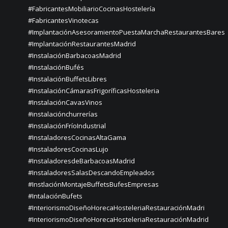
#FabricantesMobiliarioCocinasHostelería
#FabricantesVinotecas
#ImplantaciónAsesoramientoPuestaMarchaRestaurantesBares
#ImplantaciónRestaurantesMadrid
#InstalaciónBarbacoasMadrid
#InstalaciónBufés
#InstalaciónBuffetsLibres
#InstalaciónCámarasFrigoríficasHosteleria
#InstalaciónCavasVinos
#instalaciónchurrerías
#InstalaciónFríoIndustrial
#InstaladoresCocinasAltaGama
#InstaladoresCocinasLujo
#InstaladoresdeBarbacoasMadrid
#InstaladoresSalasDescandoEmpleados
#InstlaciónMontajeBuffetsBufesEmpresas
#IntalaciónBufets
#InteriorismoDiseñoHorecaHosteleriaRestauraciónMadri
#InteriorismoDiseñoHorecaHosteleriaRestauraciónMadrid