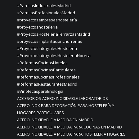
#ParrillasIndustrialesMadrid
#ParrillasProfesionalesMadrid
#proyectosempresashostelería
#proyectoshosteleria
#ProyectosHosteleriaTerrarzasMadrid
#proyectosimplantaciónchurrerías
#ProyectosIntegralesHosteleria
#ProyectosIntegralesHosteleríaHoreca
#ReformasCocinasHoteles
#ReformasCocinasParticulares
#ReformasCocinasProfesionales
#ReformasRestaurantesMadrid
#VinotecasparaEnología
ACCESORIOS ACERO INOXIDABLE LABORATORIOS
ACERO INOX PARA DECORACIÓN PARA HOSTELERÍA Y
HOGARES PARTICULARES
ACERO INOXIDABLE A MEDIDA EN MADRID
ACERO INOXIDABLE A MEDIDA PARA COCINAS EN MADRID
ACERO INOXIDABLE A MEDIDA PARA HOSTELERIA HOGARES