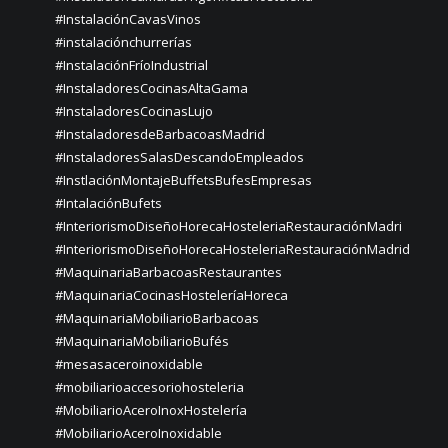
#InstalaciónCavasVinos
#instalaciónchurrerías
#InstalaciónFríoIndustrial
#InstaladoresCocinasAltaGama
#InstaladoresCocinasLujo
#InstaladoresdeBarbacoasMadrid
#InstaladoresSalasDescandoEmpleados
#InstlaciónMontajeBuffetsBufesEmpresas
#IntalaciónBufets
#InteriorismoDiseñoHorecaHosteleriaRestauraciónMadri
#InteriorismoDiseñoHorecaHosteleriaRestauraciónMadrid
#MaquinariaBarbacoasRestaurantes
#MaquinariaCocinasHosteleríaHoreca
#MaquinariaMobiliarioBarbacoas
#MaquinariaMobiliarioBufés
#mesasaceroinoxidable
#mobiliarioaccesoriohosteleria
#MobiliarioAceroInoxHostelería
#MobiliarioAceroInoxidable