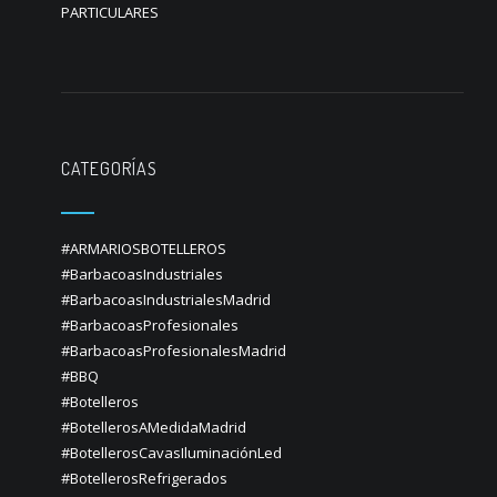
PARTICULARES
CATEGORÍAS
#ARMARIOSBOTELLEROS
#BarbacoasIndustriales
#BarbacoasIndustrialesMadrid
#BarbacoasProfesionales
#BarbacoasProfesionalesMadrid
#BBQ
#Botelleros
#BotellerosAMedidaMadrid
#BotellerosCavasIluminaciónLed
#BotellerosRefrigerados