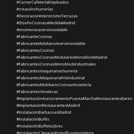
#CornerCafeteríaEmpleados
#creaciónchurrerías
#DecoracionInteriorismoTerrazas
#DiseñoCocinasaMedidaMadrid
#encimerasaceroinoxidable
#FabricanteCocinas
#FabricanteMobiliarioAceroInoxidable
#FabricantesCocinas
#FabricantesCocinasModularesMonoblockMadrid
#FabricantesCocinasMonoblockIndustriales
#fabricantesmaquinariachurrería
#FabricantesMaquinariaFríoIndustrial
#FabricantesMobiliarioCocinasHostelería
#FabricantesVinotecas
#ImplantaciónAsesoramientoPuestaMarchaRestaurantesBares
#ImplantaciónRestaurantesMadrid
#InstalaciónBarbacoasMadrid
#InstalaciónBufés
#InstalaciónBuffetsLibres
#InstalaciónCámarasFrigoríficasHosteleria