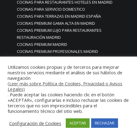
COCINAS PARA RESTAURANTES HOTELES EN MADRID
COCINAS PARA SERVICIO DOMESTICO
COCINAS PARA TERRAZAS EN MADRID ESPAÑA
COCINAS PREMIUM GAMA ALTA EN MADRID
COCINAS PREMIUM LUJO PARA RESTAURANTES
RESTAURACIÓN MADRID
COCINAS PREMIUM MADRID
COCINAS PREMIUM PROFESIONALES MADRID
COCINAS PROFESIONALES
COCINAS PROFESIONALES • MOBILIARIO • ENCIMERAS •
Utilizamos cookies propias y de terceros para mejorar
nuestros servicios mediante el análisis de sus hábitos de
REVESTIMIENTOS • ESTRUCTURAS • ELEMENTOS
navegación
DECORATIVOS ACERO INOXIDABLE
(Leer más sobre Política de Cookies, Privacidad o Avisos
COCINAS PROFESIONALES A MEDIDA PERSONALIZADAS PARA
Legales)
PARTICULARES
. Puede aceptar las cookies haciendo clic en el botón
«ACEPTAR», configurarlas e incluso rechazar las cookies de
COCINAS PROFESIONALES ACERO INOXIDABLE
terceros que no son imprescindibles para el
COCINAS PROFESIONALES HORECA
funcionamiento técnico del sitio web.
COCINAS PROFESIONALES HOSTELERÍA MADRID
Cocinas profesionales industriales monoblock a medida
Configuración de Cookies
ACEPTAR
RECHAZAR
personalizadas
Cocinas profesionales industriales monoblock a medida