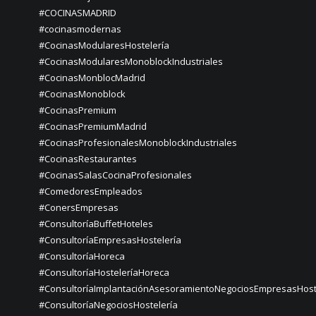
#COCINASMADRID
#cocinasmodernas
#CocinasModularesHostelería
#CocinasModularesMonoblockIndustriales
#CocinasMonblocMadrid
#CocinasMonoblock
#CocinasPremium
#CocinasPremiumMadrid
#CocinasProfesionalesMonoblockIndustriales
#CocinasRestaurantes
#CocinasSalasCocinaProfesionales
#ComedoresEmpleados
#ConersEmpresas
#ConsultoríaBuffetHoteles
#ConsultoríaEmpresasHostelería
#ConsultoríaHoreca
#ConsultoríaHosteleríaHoreca
#ConsultoríaImplantaciónAsesoramientoNegociosEmpresasHost
#ConsultoríaNegociosHostelería