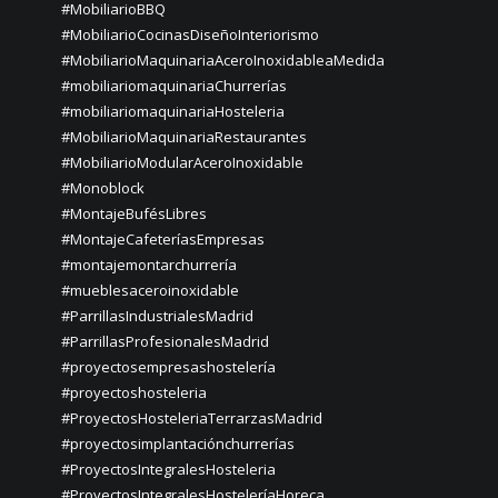
#MobiliarioBBQ
#MobiliarioCocinasDiseñoInteriorismo
#MobiliarioMaquinariaAceroInoxidableaMedida
#mobiliariomaquinariaChurrerías
#mobiliariomaquinariaHosteleria
#MobiliarioMaquinariaRestaurantes
#MobiliarioModularAceroInoxidable
#Monoblock
#MontajeBufésLibres
#MontajeCafeteríasEmpresas
#montajemontarchurrería
#mueblesaceroinoxidable
#ParrillasIndustrialesMadrid
#ParrillasProfesionalesMadrid
#proyectosempresashostelería
#proyectoshosteleria
#ProyectosHosteleriaTerrarzasMadrid
#proyectosimplantaciónchurrerías
#ProyectosIntegralesHosteleria
#ProyectosIntegralesHosteleríaHoreca