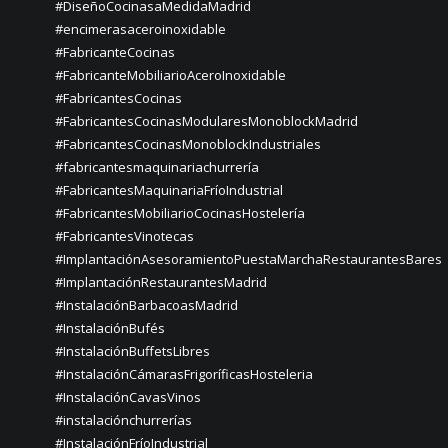
#DiseñoCocinasaMedidaMadrid
#encimerasaceroinoxidable
#FabricanteCocinas
#FabricanteMobiliarioAceroInoxidable
#FabricantesCocinas
#FabricantesCocinasModularesMonoblockMadrid
#FabricantesCocinasMonoblockIndustriales
#fabricantesmaquinariachurrería
#FabricantesMaquinariaFríoIndustrial
#FabricantesMobiliarioCocinasHostelería
#FabricantesVinotecas
#ImplantaciónAsesoramientoPuestaMarchaRestaurantesBares
#ImplantaciónRestaurantesMadrid
#InstalaciónBarbacoasMadrid
#InstalaciónBufés
#InstalaciónBuffetsLibres
#InstalaciónCámarasFrigoríficasHosteleria
#InstalaciónCavasVinos
#instalaciónchurrerías
#InstalaciónFríoIndustrial