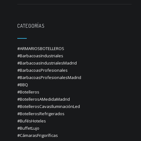
CATEGORÍAS
#ARMARIOSBOTELLEROS
#BarbacoasIndustriales
#BarbacoasIndustrialesMadrid
#BarbacoasProfesionales
#BarbacoasProfesionalesMadrid
#BBQ
#Botelleros
#BotellerosAMedidaMadrid
#BotellerosCavasIluminaciónLed
#BotellerosRefrigerados
#BufésHoteles
#BuffetLujo
#CámarasFrigoríficas