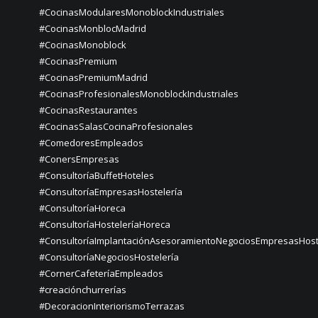
#CocinasModularesMonoblockIndustriales
#CocinasMonblocMadrid
#CocinasMonoblock
#CocinasPremium
#CocinasPremiumMadrid
#CocinasProfesionalesMonoblockIndustriales
#CocinasRestaurantes
#CocinasSalasCocinaProfesionales
#ComedoresEmpleados
#ConersEmpresas
#ConsultoríaBuffetHoteles
#ConsultoríaEmpresasHostelería
#ConsultoríaHoreca
#ConsultoríaHosteleríaHoreca
#ConsultoríaImplantaciónAsesoramientoNegociosEmpresasHost
#ConsultoríaNegociosHostelería
#CornerCafeteríaEmpleados
#creaciónchurrerías
#DecoracionInteriorismoTerrazas