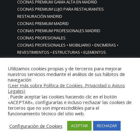
COCINAS PREMIUM GAMA ALTA EN MADRID
COCINAS PREMIUM LUJO PARA RESTAURANTES
RESTAURACIÓN MADRID
COCINAS PREMIUM MADRID
COCINAS PREMIUM PROFESIONALES MADRID
COCINAS PROFESIONALES
COCINAS PROFESIONALES • MOBILIARIO • ENCIMERAS •
REVESTIMIENTOS • ESTRUCTURAS • ELEMENTOS
DECORATIVOS ACERO INOXIDABLE
COCINAS PROFESIONALES A MEDIDA PERSONALIZADAS PARA
Utilizamos cookies propias y de terceros para mejorar
nuestros servicios mediante el análisis de sus hábitos de
PARTICULARES
navegación
COCINAS PROFESIONALES ACERO INOXIDABLE
(Leer más sobre Política de Cookies, Privacidad o Avisos
COCINAS PROFESIONALES HORECA
Legales)
COCINAS PROFESIONALES HOSTELERÍA MADRID
. Puede aceptar las cookies haciendo clic en el botón
«ACEPTAR», configurarlas e incluso rechazar las cookies de
Cocinas profesionales industriales monoblock a medida
terceros que no son imprescindibles para el
personalizadas
funcionamiento técnico del sitio web.
Cocinas profesionales industriales monoblock a medida
personalizadasCocinas profesionales industriales
Configuración de Cookies
ACEPTAR
RECHAZAR
monoblock a medida personalizadas
cocinas profesionales industriales para casas chalets