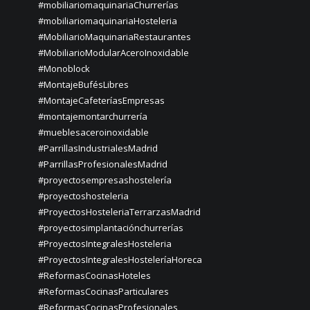
#mobiliariomaquinariaChurrerías
#mobiliariomaquinariaHosteleria
#MobiliarioMaquinariaRestaurantes
#MobiliarioModularAceroInoxidable
#Monoblock
#MontajeBufésLibres
#MontajeCafeteríasEmpresas
#montajemontarchurrería
#mueblesaceroinoxidable
#ParrillasIndustrialesMadrid
#ParrillasProfesionalesMadrid
#proyectosempresashostelería
#proyectoshosteleria
#ProyectosHosteleriaTerrarzasMadrid
#proyectosimplantaciónchurrerías
#ProyectosIntegralesHosteleria
#ProyectosIntegralesHosteleríaHoreca
#ReformasCocinasHoteles
#ReformasCocinasParticulares
#ReformasCocinasProfesionales