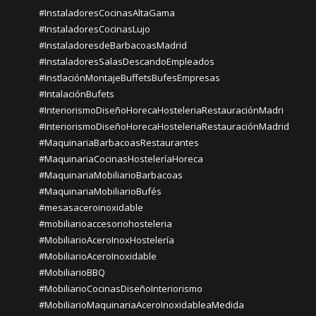
#InstaladoresCocinasAltaGama
#InstaladoresCocinasLujo
#InstaladoresdeBarbacoasMadrid
#InstaladoresSalasDescandoEmpleados
#InstlaciónMontajeBuffetsBufesEmpresas
#IntalaciónBufets
#InteriorismoDiseñoHorecaHosteleriaRestauraciónMadri
#InteriorismoDiseñoHorecaHosteleriaRestauraciónMadrid
#MaquinariaBarbacoasRestaurantes
#MaquinariaCocinasHosteleríaHoreca
#MaquinariaMobiliarioBarbacoas
#MaquinariaMobiliarioBufés
#mesasaceroinoxidable
#mobiliarioaccesoriohosteleria
#MobiliarioAceroInoxHostelería
#MobiliarioAceroInoxidable
#MobiliarioBBQ
#MobiliarioCocinasDiseñoInteriorismo
#MobiliarioMaquinariaAceroInoxidableaMedida