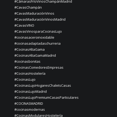
#CámarasFríoVinosChampánMadrid
#CavasChampán
#CavasMaduraciónVinos
#CavasMaduraciónVinosMadrid
#CavasVINO
#CavasVinosparaCocinasLujo
#cocinasaceroinoxidable
#cocinasadaptadaschurreria
#CocinasAltaGama
#CocinasAltaGamaMadrid
#cocinasbonitas
#CocinasComedoresEmpresas
#CocinasHostelería
#CocinasLujo
#CocinasLujoHogaresChaletsCasas
#CocinasLujoMadrid
#CocinasLujoPremiumCasasParticulares
#COCINASMADRID
#cocinasmodernas
#CocinasModularesHostelería