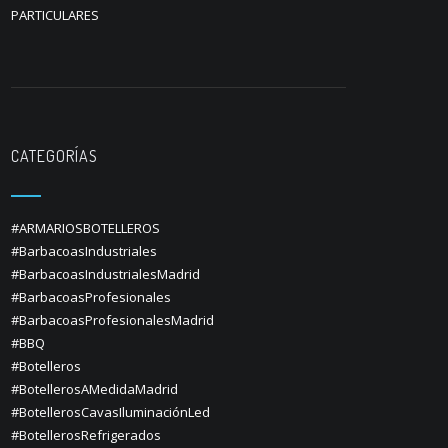
PARTICULARES
CATEGORÍAS
#ARMARIOSBOTELLEROS
#BarbacoasIndustriales
#BarbacoasIndustrialesMadrid
#BarbacoasProfesionales
#BarbacoasProfesionalesMadrid
#BBQ
#Botelleros
#BotellerosAMedidaMadrid
#BotellerosCavasIluminaciónLed
#BotellerosRefrigerados