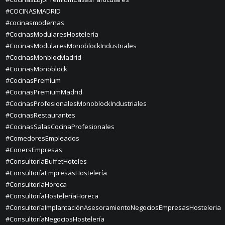
#COCINASMADRID
#cocinasmodernas
#CocinasModularesHostelería
#CocinasModularesMonoblockIndustriales
#CocinasMonblocMadrid
#CocinasMonoblock
#CocinasPremium
#CocinasPremiumMadrid
#CocinasProfesionalesMonoblockIndustriales
#CocinasRestaurantes
#CocinasSalasCocinaProfesionales
#ComedoresEmpleados
#ConersEmpresas
#ConsultoríaBuffetHoteles
#ConsultoríaEmpresasHostelería
#ConsultoríaHoreca
#ConsultoríaHosteleríaHoreca
#ConsultoríaImplantaciónAsesoramientoNegociosEmpresasHosteleria
#ConsultoríaNegociosHostelería