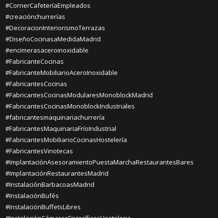
#CornerCafeteríaEmpleados
#creaciónchurrerías
#DecoracionInteriorismoTerrazas
#DiseñoCocinasaMedidaMadrid
#encimerasaceroinoxidable
#FabricanteCocinas
#FabricanteMobiliarioAceroInoxidable
#FabricantesCocinas
#FabricantesCocinasModularesMonoblockMadrid
#FabricantesCocinasMonoblockIndustriales
#fabricantesmaquinariachurrería
#FabricantesMaquinariaFríoIndustrial
#FabricantesMobiliarioCocinasHostelería
#FabricantesVinotecas
#ImplantaciónAsesoramientoPuestaMarchaRestaurantesBares
#ImplantaciónRestaurantesMadrid
#InstalaciónBarbacoasMadrid
#InstalaciónBufés
#InstalaciónBuffetsLibres