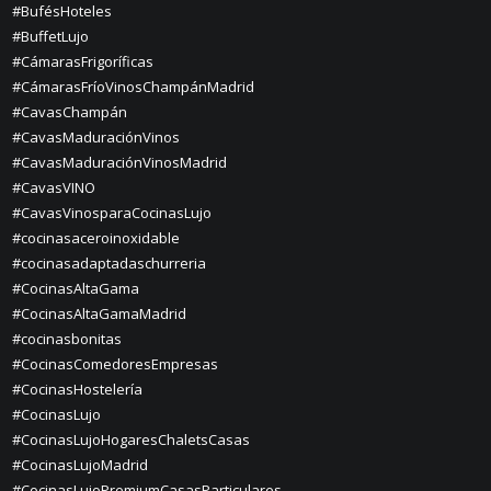
#BufésHoteles
#BuffetLujo
#CámarasFrigoríficas
#CámarasFríoVinosChampánMadrid
#CavasChampán
#CavasMaduraciónVinos
#CavasMaduraciónVinosMadrid
#CavasVINO
#CavasVinosparaCocinasLujo
#cocinasaceroinoxidable
#cocinasadaptadaschurreria
#CocinasAltaGama
#CocinasAltaGamaMadrid
#cocinasbonitas
#CocinasComedoresEmpresas
#CocinasHostelería
#CocinasLujo
#CocinasLujoHogaresChaletsCasas
#CocinasLujoMadrid
#CocinasLujoPremiumCasasParticulares