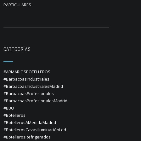
PARTICULARES
CATEGORÍAS
#ARMARIOSBOTELLEROS
#BarbacoasIndustriales
#BarbacoasIndustrialesMadrid
#BarbacoasProfesionales
#BarbacoasProfesionalesMadrid
#BBQ
#Botelleros
#BotellerosAMedidaMadrid
#BotellerosCavasIluminaciónLed
#BotellerosRefrigerados