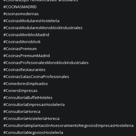
#COCINASMADRID
#cocinasmodernas
#CocinasModularesHostelería
#CocinasModularesMonoblockIndustriales
#CocinasMonblocMadrid
#CocinasMonoblock
#CocinasPremium
#CocinasPremiumMadrid
#CocinasProfesionalesMonoblockIndustriales
#CocinasRestaurantes
#CocinasSalasCocinaProfesionales
#ComedoresEmpleados
#ConersEmpresas
#ConsultoríaBuffetHoteles
#ConsultoríaEmpresasHostelería
#ConsultoríaHoreca
#ConsultoríaHosteleríaHoreca
#ConsultoríaImplantaciónAsesoramientoNegociosEmpresasHosteleria
#ConsultoríaNegociosHostelería