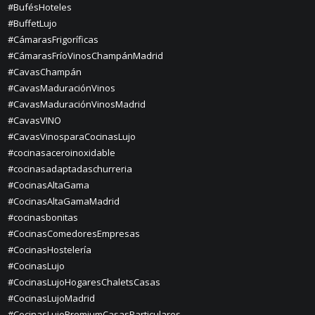
#BufésHoteles
#BuffetLujo
#CámarasFrigoríficas
#CámarasFríoVinosChampánMadrid
#CavasChampán
#CavasMaduraciónVinos
#CavasMaduraciónVinosMadrid
#CavasVINO
#CavasVinosparaCocinasLujo
#cocinasaceroinoxidable
#cocinasadaptadaschurreria
#CocinasAltaGama
#CocinasAltaGamaMadrid
#cocinasbonitas
#CocinasComedoresEmpresas
#CocinasHostelería
#CocinasLujo
#CocinasLujoHogaresChaletsCasas
#CocinasLujoMadrid
#CocinasLujoPremiumCasasParticulares