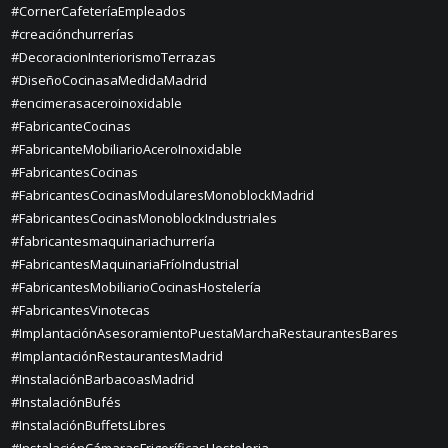
#CornerCafeteríaEmpleados
#creaciónchurrerías
#DecoracionInteriorismoTerrazas
#DiseñoCocinasaMedidaMadrid
#encimerasaceroinoxidable
#FabricanteCocinas
#FabricanteMobiliarioAceroInoxidable
#FabricantesCocinas
#FabricantesCocinasModularesMonoblockMadrid
#FabricantesCocinasMonoblockIndustriales
#fabricantesmaquinariachurrería
#FabricantesMaquinariaFríoIndustrial
#FabricantesMobiliarioCocinasHostelería
#FabricantesVinotecas
#ImplantaciónAsesoramientoPuestaMarchaRestaurantesBares
#ImplantaciónRestaurantesMadrid
#InstalaciónBarbacoasMadrid
#InstalaciónBufés
#InstalaciónBuffetsLibres