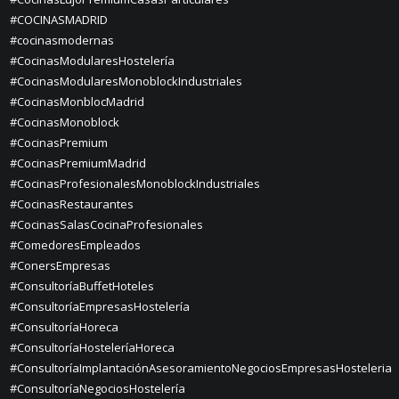
#COCINASMADRID
#cocinasmodernas
#CocinasModularesHostelería
#CocinasModularesMonoblockIndustriales
#CocinasMonblocMadrid
#CocinasMonoblock
#CocinasPremium
#CocinasPremiumMadrid
#CocinasProfesionalesMonoblockIndustriales
#CocinasRestaurantes
#CocinasSalasCocinaProfesionales
#ComedoresEmpleados
#ConersEmpresas
#ConsultoríaBuffetHoteles
#ConsultoríaEmpresasHostelería
#ConsultoríaHoreca
#ConsultoríaHosteleríaHoreca
#ConsultoríaImplantaciónAsesoramientoNegociosEmpresasHosteleria
#ConsultoríaNegociosHostelería