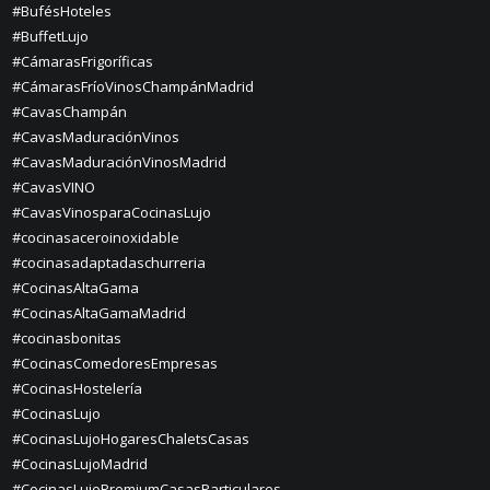
#BufésHoteles
#BuffetLujo
#CámarasFrigoríficas
#CámarasFríoVinosChampánMadrid
#CavasChampán
#CavasMaduraciónVinos
#CavasMaduraciónVinosMadrid
#CavasVINO
#CavasVinosparaCocinasLujo
#cocinasaceroinoxidable
#cocinasadaptadaschurreria
#CocinasAltaGama
#CocinasAltaGamaMadrid
#cocinasbonitas
#CocinasComedoresEmpresas
#CocinasHostelería
#CocinasLujo
#CocinasLujoHogaresChaletsCasas
#CocinasLujoMadrid
#CocinasLujoPremiumCasasParticulares