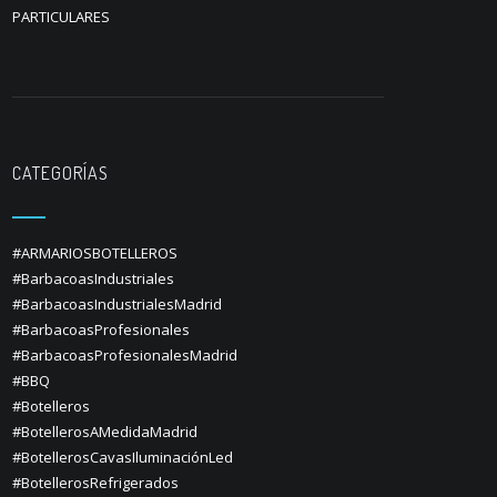
PARTICULARES
CATEGORÍAS
#ARMARIOSBOTELLEROS
#BarbacoasIndustriales
#BarbacoasIndustrialesMadrid
#BarbacoasProfesionales
#BarbacoasProfesionalesMadrid
#BBQ
#Botelleros
#BotellerosAMedidaMadrid
#BotellerosCavasIluminaciónLed
#BotellerosRefrigerados