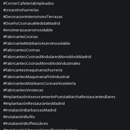
#CornerCafeteríaEmpleados
#creaciónchurrerías
#DecoracionInteriorismoTerrazas
#DiseñoCocinasaMedidaMadrid
#encimerasaceroinoxidable
#FabricanteCocinas
#FabricanteMobiliarioAceroInoxidable
#FabricantesCocinas
#FabricantesCocinasModularesMonoblockMadrid
#FabricantesCocinasMonoblockIndustriales
#fabricantesmaquinariachurrería
#FabricantesMaquinariaFríoIndustrial
#FabricantesMobiliarioCocinasHostelería
#FabricantesVinotecas
#ImplantaciónAsesoramientoPuestaMarchaRestaurantesBares
#ImplantaciónRestaurantesMadrid
#InstalaciónBarbacoasMadrid
#InstalaciónBufés
#InstalaciónBuffetsLibres