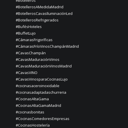
#Botelleros
#BotellerosAMedidaMadrid
#BotellerosCavasIluminaciónLed
#BotellerosRefrigerados
#BufésHoteles
#BuffetLujo
#CámarasFrigoríficas
#CámarasFríoVinosChampánMadrid
#CavasChampán
#CavasMaduraciónVinos
#CavasMaduraciónVinosMadrid
#CavasVINO
#CavasVinosparaCocinasLujo
#cocinasaceroinoxidable
#cocinasadaptadaschurreria
#CocinasAltaGama
#CocinasAltaGamaMadrid
#cocinasbonitas
#CocinasComedoresEmpresas
#CocinasHostelería