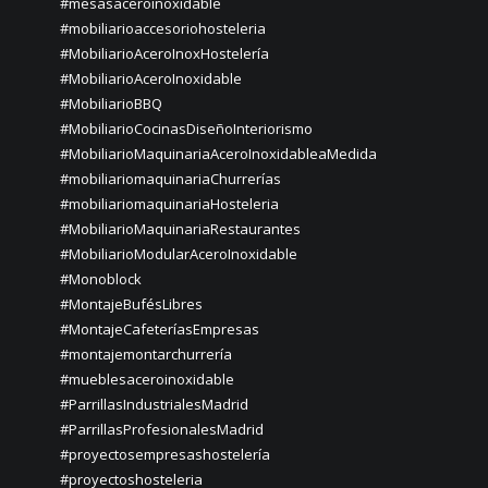
#mesasaceroinoxidable
#mobiliarioaccesoriohosteleria
#MobiliarioAceroInoxHostelería
#MobiliarioAceroInoxidable
#MobiliarioBBQ
#MobiliarioCocinasDiseñoInteriorismo
#MobiliarioMaquinariaAceroInoxidableaMedida
#mobiliariomaquinariaChurrerías
#mobiliariomaquinariaHosteleria
#MobiliarioMaquinariaRestaurantes
#MobiliarioModularAceroInoxidable
#Monoblock
#MontajeBufésLibres
#MontajeCafeteríasEmpresas
#montajemontarchurrería
#mueblesaceroinoxidable
#ParrillasIndustrialesMadrid
#ParrillasProfesionalesMadrid
#proyectosempresashostelería
#proyectoshosteleria