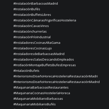
#InstalaciónBarbacoasMadrid
#InstalaciónBufés
#InstalaciónBuffetsLibres
#InstalaciónCámarasFrigoríficasHosteleria
#InstalaciónCavasVinos
#instalaciónchurrerías
#InstalaciónFríoIndustrial
#InstaladoresCocinasAltaGama
#InstaladoresCocinasLujo
#InstaladoresdeBarbacoasMadrid
#InstaladoresSalasDescandoEmpleados
#InstlaciónMontajeBuffetsBufesEmpresas
#IntalaciónBufets
#InteriorismoDiseñoHorecaHosteleriaRestauraciónMadri
#InteriorismoDiseñoHorecaHosteleriaRestauraciónMadrid
#MaquinariaBarbacoasRestaurantes
#MaquinariaCocinasHosteleríaHoreca
#MaquinariaMobiliarioBarbacoas
#MaquinariaMobiliarioBufés