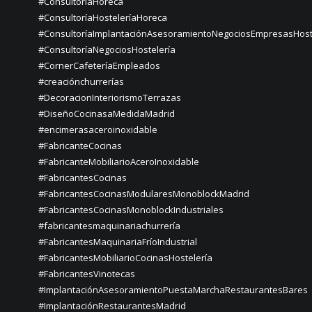
#ConsultoríaHoreca
#ConsultoríaHosteleríaHoreca
#ConsultoríaImplantaciónAsesoramientoNegociosEmpresasHost
#ConsultoríaNegociosHostelería
#CornerCafeteríaEmpleados
#creaciónchurrerías
#DecoracionInteriorismoTerrazas
#DiseñoCocinasaMedidaMadrid
#encimerasaceroinoxidable
#FabricanteCocinas
#FabricanteMobiliarioAceroInoxidable
#FabricantesCocinas
#FabricantesCocinasModularesMonoblockMadrid
#FabricantesCocinasMonoblockIndustriales
#fabricantesmaquinariachurrería
#FabricantesMaquinariaFríoIndustrial
#FabricantesMobiliarioCocinasHostelería
#FabricantesVinotecas
#ImplantaciónAsesoramientoPuestaMarchaRestaurantesBares
#ImplantaciónRestaurantesMadrid