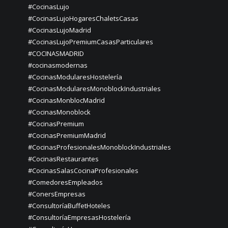
#CocinasLujo
#CocinasLujoHogaresChaletsCasas
#CocinasLujoMadrid
#CocinasLujoPremiumCasasParticulares
#COCINASMADRID
#cocinasmodernas
#CocinasModularesHostelería
#CocinasModularesMonoblockIndustriales
#CocinasMonblocMadrid
#CocinasMonoblock
#CocinasPremium
#CocinasPremiumMadrid
#CocinasProfesionalesMonoblockIndustriales
#CocinasRestaurantes
#CocinasSalasCocinaProfesionales
#ComedoresEmpleados
#ConersEmpresas
#ConsultoríaBuffetHoteles
#ConsultoríaEmpresasHostelería