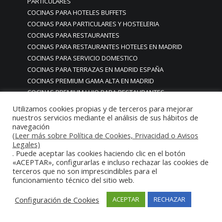
PARTICULARES
COCINAS PARA HOTELES BUFFETS
COCINAS PARA PARTICULARES Y HOSTELERIA
COCINAS PARA RESTAURANTES
COCINAS PARA RESTAURANTES HOTELES EN MADRID
COCINAS PARA SERVICIO DOMESTICO
COCINAS PARA TERRAZAS EN MADRID ESPAÑA
COCINAS PREMIUM GAMA ALTA EN MADRID
COCINAS PREMIUM LUJO PARA RESTAURANTES
RESTAURACIÓN MADRID
Utilizamos cookies propias y de terceros para mejorar
COCINAS PREMIUM MADRID
nuestros servicios mediante el análisis de sus hábitos de
navegación
COCINAS PREMIUM PROFESIONALES MADRID
(Leer más sobre Política de Cookies, Privacidad o Avisos
COCINAS PROFESIONALES
Legales)
COCINAS PROFESIONALES • MOBILIARIO • ENCIMERAS •
. Puede aceptar las cookies haciendo clic en el botón
REVESTIMIENTOS • ESTRUCTURAS • ELEMENTOS
«ACEPTAR», configurarlas e incluso rechazar las cookies de
terceros que no son imprescindibles para el
DECORATIVOS ACERO INOXIDABLE
funcionamiento técnico del sitio web.
COCINAS PROFESIONALES A MEDIDA PERSONALIZADAS PARA
PARTICULARES
Configuración de Cookies
ACEPTAR
RECHAZAR
COCINAS PROFESIONALES ACERO INOXIDABLE
COCINAS PROFESIONALES HORECA