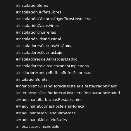
#InstalaciónBufés
#InstalaciónBuffetsLibres
#InstalaciónCámarasFrigoríficasHosteleria
#InstalaciónCavasVinos
#instalaciónchurrerías
#InstalaciónFríoIndustrial
#InstaladoresCocinasAltaGama
#InstaladoresCocinasLujo
#InstaladoresdeBarbacoasMadrid
#InstaladoresSalasDescandoEmpleados
#InstlaciónMontajeBuffetsBufesEmpresas
#IntalaciónBufets
#InteriorismoDiseñoHorecaHosteleriaRestauraciónMadri
#InteriorismoDiseñoHorecaHosteleriaRestauraciónMadrid
#MaquinariaBarbacoasRestaurantes
#MaquinariaCocinasHosteleríaHoreca
#MaquinariaMobiliarioBarbacoas
#MaquinariaMobiliarioBufés
#mesasaceroinoxidable