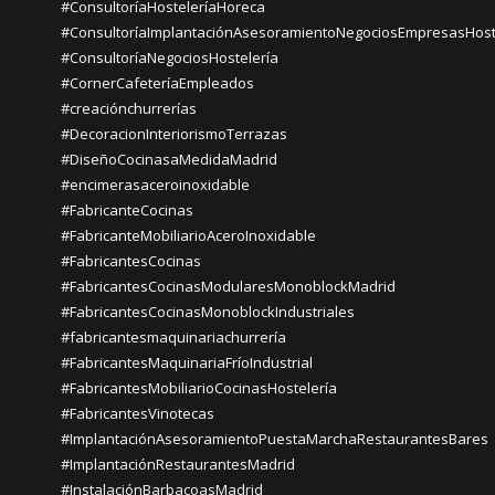
#ConsultoríaHosteleríaHoreca
#ConsultoríaImplantaciónAsesoramientoNegociosEmpresasHost
#ConsultoríaNegociosHostelería
#CornerCafeteríaEmpleados
#creaciónchurrerías
#DecoracionInteriorismoTerrazas
#DiseñoCocinasaMedidaMadrid
#encimerasaceroinoxidable
#FabricanteCocinas
#FabricanteMobiliarioAceroInoxidable
#FabricantesCocinas
#FabricantesCocinasModularesMonoblockMadrid
#FabricantesCocinasMonoblockIndustriales
#fabricantesmaquinariachurrería
#FabricantesMaquinariaFríoIndustrial
#FabricantesMobiliarioCocinasHostelería
#FabricantesVinotecas
#ImplantaciónAsesoramientoPuestaMarchaRestaurantesBares
#ImplantaciónRestaurantesMadrid
#InstalaciónBarbacoasMadrid