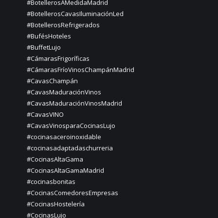
#BotellerosAMedidaMadrid
#BotellerosCavasIluminaciónLed
#BotellerosRefrigerados
#BufésHoteles
#BuffetLujo
#CámarasFrigoríficas
#CámarasFríoVinosChampánMadrid
#CavasChampán
#CavasMaduraciónVinos
#CavasMaduraciónVinosMadrid
#CavasVINO
#CavasVinosparaCocinasLujo
#cocinasaceroinoxidable
#cocinasadaptadaschurreria
#CocinasAltaGama
#CocinasAltaGamaMadrid
#cocinasbonitas
#CocinasComedoresEmpresas
#CocinasHostelería
#CocinasLujo