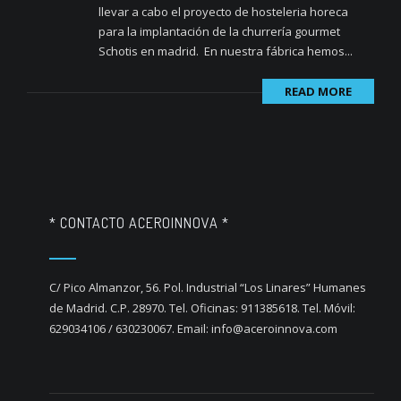
llevar a cabo el proyecto de hosteleria horeca
para la implantación de la churrería gourmet
Schotis en madrid. En nuestra fábrica hemos...
READ MORE
* CONTACTO ACEROINNOVA *
C/ Pico Almanzor, 56. Pol. Industrial “Los Linares” Humanes
de Madrid. C.P. 28970. Tel. Oficinas: 911385618. Tel. Móvil:
629034106 / 630230067. Email: info@aceroinnova.com