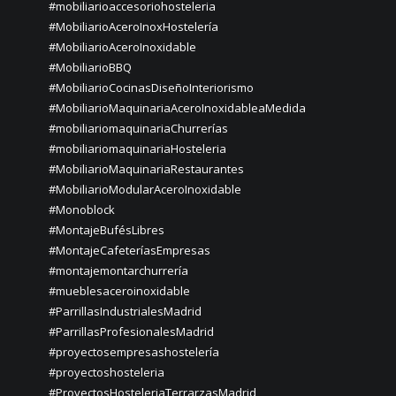
#mobiliarioaccesoriohosteleria
#MobiliarioAceroInoxHostelería
#MobiliarioAceroInoxidable
#MobiliarioBBQ
#MobiliarioCocinasDiseñoInteriorismo
#MobiliarioMaquinariaAceroInoxidableaMedida
#mobiliariomaquinariaChurrerías
#mobiliariomaquinariaHosteleria
#MobiliarioMaquinariaRestaurantes
#MobiliarioModularAceroInoxidable
#Monoblock
#MontajeBufésLibres
#MontajeCafeteríasEmpresas
#montajemontarchurrería
#mueblesaceroinoxidable
#ParrillasIndustrialesMadrid
#ParrillasProfesionalesMadrid
#proyectosempresashostelería
#proyectoshosteleria
#ProyectosHosteleriaTerrarzasMadrid