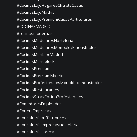
#CocinasLujoHogaresChaletsCasas
#CocinasLujoMadrid
#CocinasLujoPremiumCasasParticulares
#COCINASMADRID
#cocinasmodernas
#CocinasModularesHostelería
#CocinasModularesMonoblockIndustriales
#CocinasMonblocMadrid
#CocinasMonoblock
#CocinasPremium
#CocinasPremiumMadrid
#CocinasProfesionalesMonoblockIndustriales
#CocinasRestaurantes
#CocinasSalasCocinaProfesionales
#ComedoresEmpleados
#ConersEmpresas
#ConsultoríaBuffetHoteles
#ConsultoríaEmpresasHostelería
#ConsultoríaHoreca