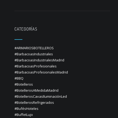
CATEGORÍAS
#ARMARIOSBOTELLEROS
#BarbacoasIndustriales
#BarbacoasIndustrialesMadrid
#BarbacoasProfesionales
#BarbacoasProfesionalesMadrid
#BBQ
#Botelleros
#BotellerosAMedidaMadrid
#BotellerosCavasIluminaciónLed
#BotellerosRefrigerados
#BufésHoteles
#BuffetLujo