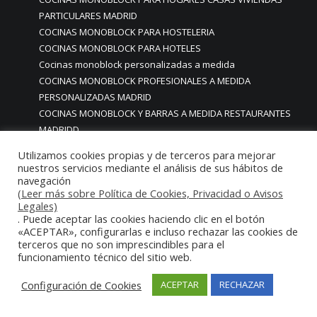
PARTICULARES MADRID
COCINAS MONOBLOCK PARA HOSTELERIA
COCINAS MONOBLOCK PARA HOTELES
Cocinas monoblock personalizadas a medida
COCINAS MONOBLOCK PROFESIONALES A MEDIDA
PERSONALIZADAS MADRID
COCINAS MONOBLOCK Y BARRAS A MEDIDA RESTAURANTES
MADRIDD
Cocinas para chef amateur
Utilizamos cookies propias y de terceros para mejorar
COCINAS PARA COMEDORES EMPRESAS
nuestros servicios mediante el análisis de sus hábitos de
cocinas para comedores escolares
navegación
(Leer más sobre Política de Cookies, Privacidad o Avisos
COCINAS PARA FOODTRUCKS FOOD TRUCK
Legales)
COCINAS PARA HOSTELERÍA O PARA HOGARES
. Puede aceptar las cookies haciendo clic en el botón
PARTICULARES
«ACEPTAR», configurarlas e incluso rechazar las cookies de
terceros que no son imprescindibles para el
COCINAS PARA HOTELES BUFFETS
funcionamiento técnico del sitio web.
COCINAS PARA PARTICULARES Y HOSTELERIA
COCINAS PARA RESTAURANTES
Configuración de Cookies
ACEPTAR
RECHAZAR
COCINAS PARA RESTAURANTES HOTELES EN MADRID
COCINAS PARA SERVICIO DOMESTICO