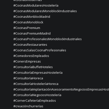
#CocinasModularesHostelería
#CocinasModularesMonoblockIndustriales
#CocinasMonblocMadrid
#CocinasMonoblock
#CocinasPremium
#CocinasPremiumMadrid
#CocinasProfesionalesMonoblockIndustriales
#CocinasRestaurantes
#CocinasSalasCocinaProfesionales
#ComedoresEmpleados
#ConersEmpresas
#ConsultoríaBuffetHoteles
#ConsultoríaEmpresasHostelería
#ConsultoríaHoreca
#ConsultoríaHosteleríaHoreca
#ConsultoríaImplantaciónAsesoramientoNegociosEmpresasHost
#ConsultoríaNegociosHostelería
#CornerCafeteríaEmpleados
#creaciónchurrerías