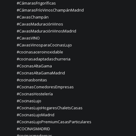
#CámarasFrigoríficas
#CámarasFríoVinosChampánMadrid
#CavasChampán
#CavasMaduraciónVinos
#CavasMaduraciónVinosMadrid
#CavasVINO
#CavasVinosparaCocinasLujo
#cocinasaceroinoxidable
#cocinasadaptadaschurreria
#CocinasAltaGama
#CocinasAltaGamaMadrid
#cocinasbonitas
#CocinasComedoresEmpresas
#CocinasHostelería
#CocinasLujo
#CocinasLujoHogaresChaletsCasas
#CocinasLujoMadrid
#CocinasLujoPremiumCasasParticulares
#COCINASMADRID
#cocinasmodernas