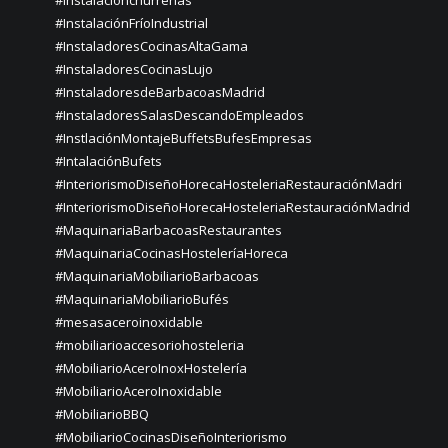
#instalaciónchurrerías
#InstalaciónFríoIndustrial
#InstaladoresCocinasAltaGama
#InstaladoresCocinasLujo
#InstaladoresdeBarbacoasMadrid
#InstaladoresSalasDescandoEmpleados
#InstlaciónMontajeBuffetsBufesEmpresas
#IntalaciónBufets
#InteriorismoDiseñoHorecaHosteleriaRestauraciónMadri
#InteriorismoDiseñoHorecaHosteleriaRestauraciónMadrid
#MaquinariaBarbacoasRestaurantes
#MaquinariaCocinasHosteleríaHoreca
#MaquinariaMobiliarioBarbacoas
#MaquinariaMobiliarioBufés
#mesasaceroinoxidable
#mobiliarioaccesoriohosteleria
#MobiliarioAceroInoxHostelería
#MobiliarioAceroInoxidable
#MobiliarioBBQ
#MobiliarioCocinasDiseñoInteriorismo