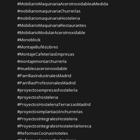
#MobiliarioMaquinariaAceroInoxidableaMedida
#mobiliariomaquinariaChurrerías
#mobiliariomaquinariaHosteleria
#MobiliarioMaquinariaRestaurantes
#MobiliarioModularAceroInoxidable
#Monoblock
#MontajeBufésLibres
#MontajeCafeteríasEmpresas
#montajemontarchurrería
#mueblesaceroinoxidable
#ParrillasIndustrialesMadrid
#ParrillasProfesionalesMadrid
#proyectosempresashostelería
#proyectoshosteleria
#ProyectosHosteleriaTerrarzasMadrid
#proyectosimplantaciónchurrerías
#ProyectosIntegralesHosteleria
#ProyectosIntegralesHosteleríaHoreca
#ReformasCocinasHoteles