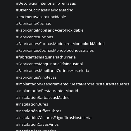
#DecoracionInteriorismoTerrazas
#DiseñoCocinasaMedidaMadrid
#encimerasaceroinoxidable
#FabricanteCocinas
#FabricanteMobiliarioAceroInoxidable
#FabricantesCocinas
#FabricantesCocinasModularesMonoblockMadrid
#FabricantesCocinasMonoblockIndustriales
#fabricantesmaquinariachurrería
#FabricantesMaquinariaFríoIndustrial
#FabricantesMobiliarioCocinasHostelería
#FabricantesVinotecas
#ImplantaciónAsesoramientoPuestaMarchaRestaurantesBares
#ImplantaciónRestaurantesMadrid
#InstalaciónBarbacoasMadrid
#InstalaciónBufés
#InstalaciónBuffetsLibres
#InstalaciónCámarasFrigoríficasHosteleria
#InstalaciónCavasVinos