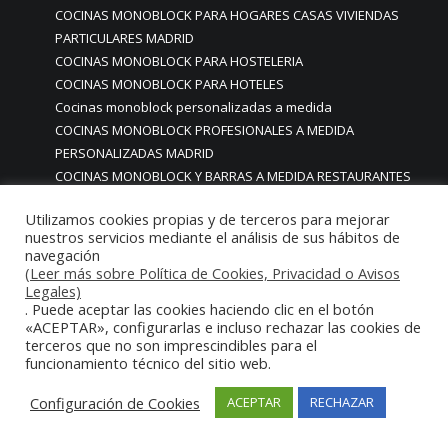
COCINAS MONOBLOCK PARA HOGARES CASAS VIVIENDAS
PARTICULARES MADRID
COCINAS MONOBLOCK PARA HOSTELERIA
COCINAS MONOBLOCK PARA HOTELES
Cocinas monoblock personalizadas a medida
COCINAS MONOBLOCK PROFESIONALES A MEDIDA
PERSONALIZADAS MADRID
COCINAS MONOBLOCK Y BARRAS A MEDIDA RESTAURANTES
MADRIDD
Utilizamos cookies propias y de terceros para mejorar
Cocinas para chef amateur
nuestros servicios mediante el análisis de sus hábitos de
COCINAS PARA COMEDORES EMPRESAS
navegación
cocinas para comedores escolares
(Leer más sobre Política de Cookies, Privacidad o Avisos
Legales)
COCINAS PARA FOODTRUCKS FOOD TRUCK
. Puede aceptar las cookies haciendo clic en el botón
COCINAS PARA HOSTELERÍA O PARA HOGARES
«ACEPTAR», configurarlas e incluso rechazar las cookies de
PARTICULARES
terceros que no son imprescindibles para el
COCINAS PARA HOTELES BUFFETS
funcionamiento técnico del sitio web.
COCINAS PARA PARTICULARES Y HOSTELERIA
Configuración de Cookies
ACEPTAR
RECHAZAR
COCINAS PARA RESTAURANTES
COCINAS PARA RESTAURANTES HOTELES EN MADRID