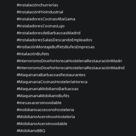
#instalaciónchurrerías
#InstalaciónFríoIndustrial
#InstaladoresCocinasAltaGama
#InstaladoresCocinasLujo
#InstaladoresdeBarbacoasMadrid
#InstaladoresSalasDescandoEmpleados
#InstlaciónMontajeBuffetsBufesEmpresas
#IntalaciónBufets
#InteriorismoDiseñoHorecaHosteleriaRestauraciónMadri
#InteriorismoDiseñoHorecaHosteleriaRestauraciónMadrid
#MaquinariaBarbacoasRestaurantes
#MaquinariaCocinasHosteleríaHoreca
#MaquinariaMobiliarioBarbacoas
#MaquinariaMobiliarioBufés
#mesasaceroinoxidable
#mobiliarioaccesoriohosteleria
#MobiliarioAceroInoxHostelería
#MobiliarioAceroInoxidable
#MobiliarioBBQ