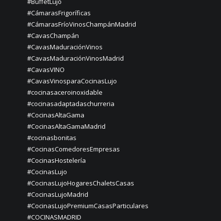
#BuffetLujo
#CámarasFrigoríficas
#CámarasFríoVinosChampánMadrid
#CavasChampán
#CavasMaduraciónVinos
#CavasMaduraciónVinosMadrid
#CavasVINO
#CavasVinosparaCocinasLujo
#cocinasaceroinoxidable
#cocinasadaptadaschurreria
#CocinasAltaGama
#CocinasAltaGamaMadrid
#cocinasbonitas
#CocinasComedoresEmpresas
#CocinasHostelería
#CocinasLujo
#CocinasLujoHogaresChaletsCasas
#CocinasLujoMadrid
#CocinasLujoPremiumCasasParticulares
#COCINASMADRID