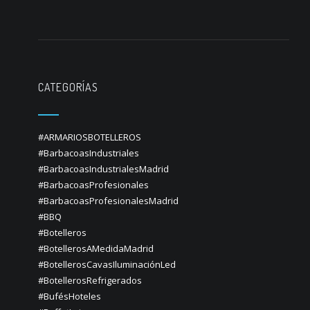
CATEGORÍAS
#ARMARIOSBOTELLEROS
#BarbacoasIndustriales
#BarbacoasIndustrialesMadrid
#BarbacoasProfesionales
#BarbacoasProfesionalesMadrid
#BBQ
#Botelleros
#BotellerosAMedidaMadrid
#BotellerosCavasIluminaciónLed
#BotellerosRefrigerados
#BufésHoteles