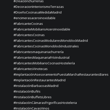
#creaciónchurrerías
#DecoracionInteriorismoTerrazas
#DiseñoCocinasaMedidaMadrid
#encimerasaceroinoxidable
#FabricanteCocinas
#FabricanteMobiliarioAceroInoxidable
#FabricantesCocinas
#FabricantesCocinasModularesMonoblockMadrid
#FabricantesCocinasMonoblockIndustriales
#fabricantesmaquinariachurrería
#FabricantesMaquinariaFríoIndustrial
#FabricantesMobiliarioCocinasHostelería
#FabricantesVinotecas
#ImplantaciónAsesoramientoPuestaMarchaRestaurantesBares
#ImplantaciónRestaurantesMadrid
#InstalaciónBarbacoasMadrid
#InstalaciónBufés
#InstalaciónBuffetsLibres
#InstalaciónCámarasFrigoríficasHosteleria
#InstalaciónCavasVinos