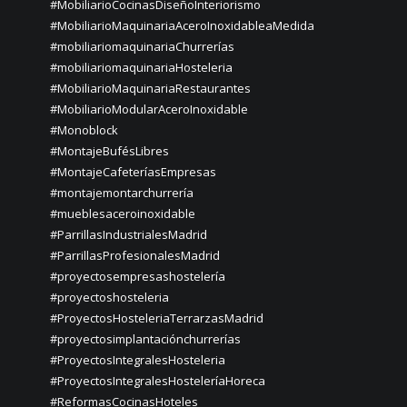
#MobiliarioCocinasDiseñoInteriorismo
#MobiliarioMaquinariaAceroInoxidableaMedida
#mobiliariomaquinariaChurrerías
#mobiliariomaquinariaHosteleria
#MobiliarioMaquinariaRestaurantes
#MobiliarioModularAceroInoxidable
#Monoblock
#MontajeBufésLibres
#MontajeCafeteríasEmpresas
#montajemontarchurrería
#mueblesaceroinoxidable
#ParrillasIndustrialesMadrid
#ParrillasProfesionalesMadrid
#proyectosempresashostelería
#proyectoshosteleria
#ProyectosHosteleriaTerrarzasMadrid
#proyectosimplantaciónchurrerías
#ProyectosIntegralesHosteleria
#ProyectosIntegralesHosteleríaHoreca
#ReformasCocinasHoteles