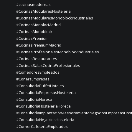
#cocinasmodernas
#CocinasModularesHostelería
#CocinasModularesMonoblockIndustriales
#CocinasMonblocMadrid
#CocinasMonoblock
#CocinasPremium
#CocinasPremiumMadrid
#CocinasProfesionalesMonoblockIndustriales
#CocinasRestaurantes
#CocinasSalasCocinaProfesionales
#ComedoresEmpleados
#ConersEmpresas
#ConsultoríaBuffetHoteles
#ConsultoríaEmpresasHostelería
#ConsultoríaHoreca
#ConsultoríaHosteleríaHoreca
#ConsultoríaImplantaciónAsesoramientoNegociosEmpresasHost
#ConsultoríaNegociosHostelería
#CornerCafeteríaEmpleados