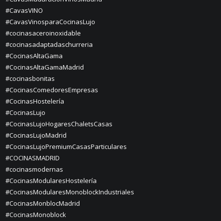
#CavasVINO
#CavasVinosparaCocinasLujo
#cocinasaceroinoxidable
#cocinasadaptadaschurreria
#CocinasAltaGama
#CocinasAltaGamaMadrid
#cocinasbonitas
#CocinasComedoresEmpresas
#CocinasHostelería
#CocinasLujo
#CocinasLujoHogaresChaletsCasas
#CocinasLujoMadrid
#CocinasLujoPremiumCasasParticulares
#COCINASMADRID
#cocinasmodernas
#CocinasModularesHostelería
#CocinasModularesMonoblockIndustriales
#CocinasMonblocMadrid
#CocinasMonoblock