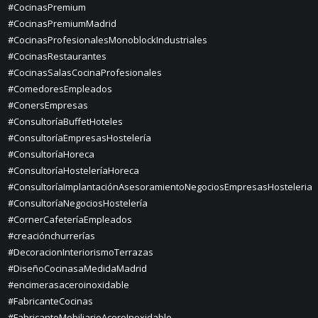
#CocinasPremium
#CocinasPremiumMadrid
#CocinasProfesionalesMonoblockIndustriales
#CocinasRestaurantes
#CocinasSalasCocinaProfesionales
#ComedoresEmpleados
#ConersEmpresas
#ConsultoríaBuffetHoteles
#ConsultoríaEmpresasHostelería
#ConsultoríaHoreca
#ConsultoríaHosteleríaHoreca
#ConsultoríaImplantaciónAsesoramientoNegociosEmpresasHosteleria
#ConsultoríaNegociosHostelería
#CornerCafeteríaEmpleados
#creaciónchurrerías
#DecoracionInteriorismoTerrazas
#DiseñoCocinasaMedidaMadrid
#encimerasaceroinoxidable
#FabricanteCocinas
#FabricanteMobiliarioAceroInoxidable