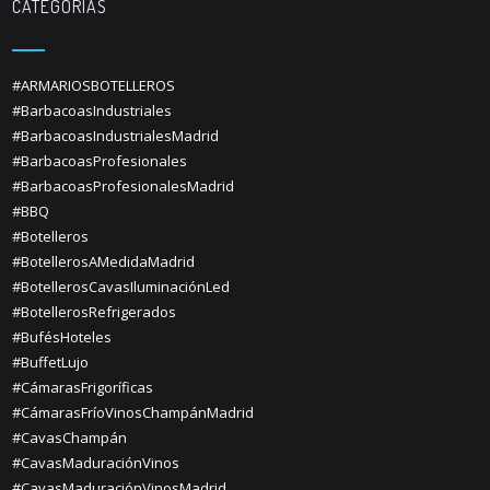
CATEGORÍAS
#ARMARIOSBOTELLEROS
#BarbacoasIndustriales
#BarbacoasIndustrialesMadrid
#BarbacoasProfesionales
#BarbacoasProfesionalesMadrid
#BBQ
#Botelleros
#BotellerosAMedidaMadrid
#BotellerosCavasIluminaciónLed
#BotellerosRefrigerados
#BufésHoteles
#BuffetLujo
#CámarasFrigoríficas
#CámarasFríoVinosChampánMadrid
#CavasChampán
#CavasMaduraciónVinos
#CavasMaduraciónVinosMadrid