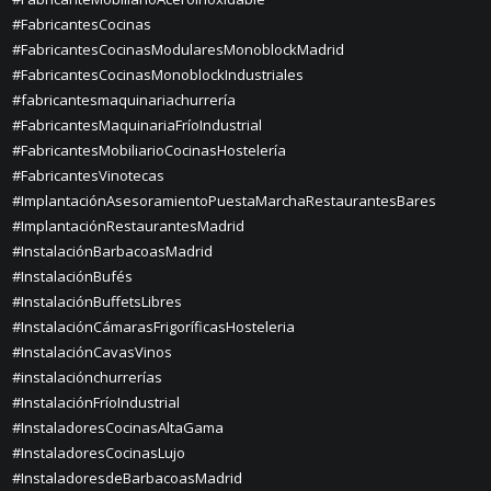
#FabricantesCocinas
#FabricantesCocinasModularesMonoblockMadrid
#FabricantesCocinasMonoblockIndustriales
#fabricantesmaquinariachurrería
#FabricantesMaquinariaFríoIndustrial
#FabricantesMobiliarioCocinasHostelería
#FabricantesVinotecas
#ImplantaciónAsesoramientoPuestaMarchaRestaurantesBares
#ImplantaciónRestaurantesMadrid
#InstalaciónBarbacoasMadrid
#InstalaciónBufés
#InstalaciónBuffetsLibres
#InstalaciónCámarasFrigoríficasHosteleria
#InstalaciónCavasVinos
#instalaciónchurrerías
#InstalaciónFríoIndustrial
#InstaladoresCocinasAltaGama
#InstaladoresCocinasLujo
#InstaladoresdeBarbacoasMadrid