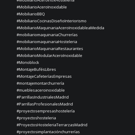
#MobiliarioAceroInoxHostelería
#MobiliarioAceroInoxidable
#MobiliarioBBQ
#MobiliarioCocinasDiseñoInteriorismo
#MobiliarioMaquinariaAceroInoxidableaMedida
#mobiliariomaquinariaChurrerías
#mobiliariomaquinariaHosteleria
#MobiliarioMaquinariaRestaurantes
#MobiliarioModularAceroInoxidable
#Monoblock
#MontajeBufésLibres
#MontajeCafeteríasEmpresas
#montajemontarchurrería
#mueblesaceroinoxidable
#ParrillasIndustrialesMadrid
#ParrillasProfesionalesMadrid
#proyectosempresashostelería
#proyectoshosteleria
#ProyectosHosteleriaTerrarzasMadrid
#proyectosimplantaciónchurrerías