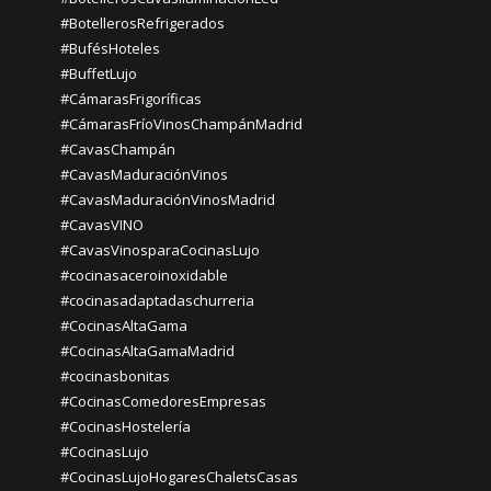
#BotellerosRefrigerados
#BufésHoteles
#BuffetLujo
#CámarasFrigoríficas
#CámarasFríoVinosChampánMadrid
#CavasChampán
#CavasMaduraciónVinos
#CavasMaduraciónVinosMadrid
#CavasVINO
#CavasVinosparaCocinasLujo
#cocinasaceroinoxidable
#cocinasadaptadaschurreria
#CocinasAltaGama
#CocinasAltaGamaMadrid
#cocinasbonitas
#CocinasComedoresEmpresas
#CocinasHostelería
#CocinasLujo
#CocinasLujoHogaresChaletsCasas