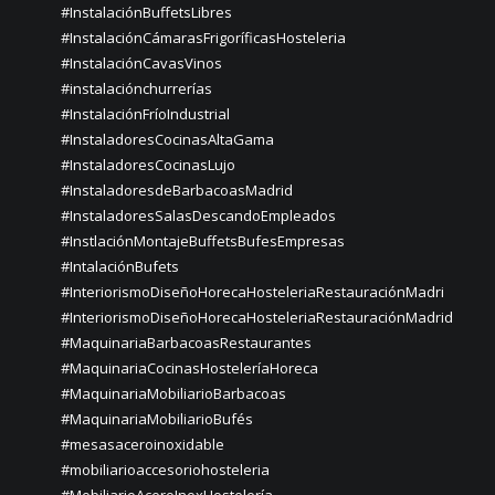
#InstalaciónBuffetsLibres
#InstalaciónCámarasFrigoríficasHosteleria
#InstalaciónCavasVinos
#instalaciónchurrerías
#InstalaciónFríoIndustrial
#InstaladoresCocinasAltaGama
#InstaladoresCocinasLujo
#InstaladoresdeBarbacoasMadrid
#InstaladoresSalasDescandoEmpleados
#InstlaciónMontajeBuffetsBufesEmpresas
#IntalaciónBufets
#InteriorismoDiseñoHorecaHosteleriaRestauraciónMadri
#InteriorismoDiseñoHorecaHosteleriaRestauraciónMadrid
#MaquinariaBarbacoasRestaurantes
#MaquinariaCocinasHosteleríaHoreca
#MaquinariaMobiliarioBarbacoas
#MaquinariaMobiliarioBufés
#mesasaceroinoxidable
#mobiliarioaccesoriohosteleria