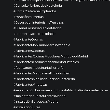
#ConsultoríaNegociosHostelería
#CornerCafeteríaEmpleados
#creaciónchurrerías
#DecoracionInteriorismoTerrazas
#DiseñoCocinasaMedidaMadrid
#encimerasaceroinoxidable
#FabricanteCocinas
#FabricanteMobiliarioAceroInoxidable
#FabricantesCocinas
#FabricantesCocinasModularesMonoblockMadrid
#FabricantesCocinasMonoblockIndustriales
#fabricantesmaquinariachurrería
#FabricantesMaquinariaFríoIndustrial
#FabricantesMobiliarioCocinasHostelería
#FabricantesVinotecas
#ImplantaciónAsesoramientoPuestaMarchaRestaurantesBares
#ImplantaciónRestaurantesMadrid
#InstalaciónBarbacoasMadrid
#InstalaciónBufés