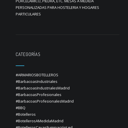
PORCELÁMICO, PIEDRA, ETC. MESAS A MEDIDA
PERSONALIZADAS PARA HOSTELERIA Y HOGARES
PARTICULARES
CATEGORÍAS
#ARMARIOSBOTELLEROS
#BarbacoasIndustriales
#BarbacoasIndustrialesMadrid
#BarbacoasProfesionales
#BarbacoasProfesionalesMadrid
#BBQ
#Botelleros
#BotellerosAMedidaMadrid
#BotellerosCavasIluminaciónLed