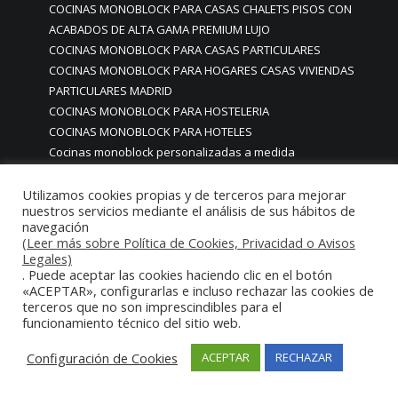
COCINAS MONOBLOCK PARA CASAS CHALETS PISOS CON
ACABADOS DE ALTA GAMA PREMIUM LUJO
COCINAS MONOBLOCK PARA CASAS PARTICULARES
COCINAS MONOBLOCK PARA HOGARES CASAS VIVIENDAS
PARTICULARES MADRID
COCINAS MONOBLOCK PARA HOSTELERIA
COCINAS MONOBLOCK PARA HOTELES
Cocinas monoblock personalizadas a medida
COCINAS MONOBLOCK PROFESIONALES A MEDIDA
PERSONALIZADAS MADRID
Utilizamos cookies propias y de terceros para mejorar
nuestros servicios mediante el análisis de sus hábitos de
COCINAS MONOBLOCK Y BARRAS A MEDIDA RESTAURANTES
navegación
MADRIDD
(Leer más sobre Política de Cookies, Privacidad o Avisos
Cocinas para chef amateur
Legales)
. Puede aceptar las cookies haciendo clic en el botón
COCINAS PARA COMEDORES EMPRESAS
«ACEPTAR», configurarlas e incluso rechazar las cookies de
cocinas para comedores escolares
terceros que no son imprescindibles para el
COCINAS PARA FOODTRUCKS FOOD TRUCK
funcionamiento técnico del sitio web.
COCINAS PARA HOSTELERÍA O PARA HOGARES
PARTICULARES
Configuración de Cookies
ACEPTAR
RECHAZAR
COCINAS PARA HOTELES BUFFETS
COCINAS PARA PARTICULARES Y HOSTELERIA