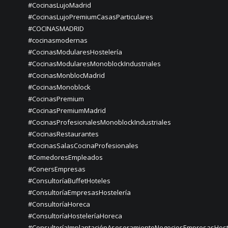
#CocinasLujoMadrid
#CocinasLujoPremiumCasasParticulares
#COCINASMADRID
#cocinasmodernas
#CocinasModularesHostelería
#CocinasModularesMonoblockIndustriales
#CocinasMonblocMadrid
#CocinasMonoblock
#CocinasPremium
#CocinasPremiumMadrid
#CocinasProfesionalesMonoblockIndustriales
#CocinasRestaurantes
#CocinasSalasCocinaProfesionales
#ComedoresEmpleados
#ConersEmpresas
#ConsultoríaBuffetHoteles
#ConsultoríaEmpresasHostelería
#ConsultoríaHoreca
#ConsultoríaHosteleríaHoreca
#ConsultoríaImplantaciónAsesoramientoNegociosEmpresasHost