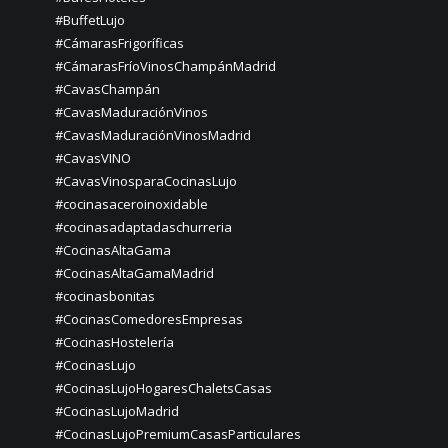
#BuffetLujo
#CámarasFrigoríficas
#CámarasFríoVinosChampánMadrid
#CavasChampán
#CavasMaduraciónVinos
#CavasMaduraciónVinosMadrid
#CavasVINO
#CavasVinosparaCocinasLujo
#cocinasaceroinoxidable
#cocinasadaptadaschurreria
#CocinasAltaGama
#CocinasAltaGamaMadrid
#cocinasbonitas
#CocinasComedoresEmpresas
#CocinasHostelería
#CocinasLujo
#CocinasLujoHogaresChaletsCasas
#CocinasLujoMadrid
#CocinasLujoPremiumCasasParticulares