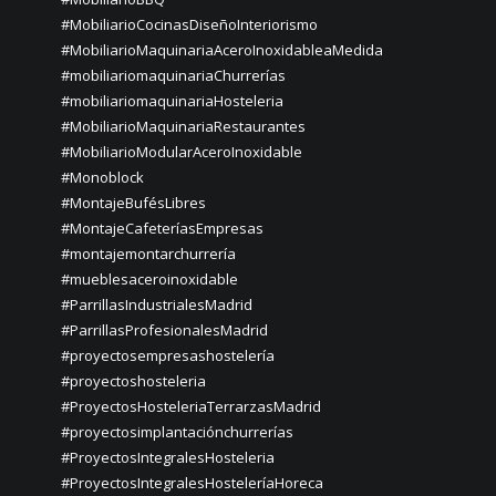
#MobiliarioCocinasDiseñoInteriorismo
#MobiliarioMaquinariaAceroInoxidableaMedida
#mobiliariomaquinariaChurrerías
#mobiliariomaquinariaHosteleria
#MobiliarioMaquinariaRestaurantes
#MobiliarioModularAceroInoxidable
#Monoblock
#MontajeBufésLibres
#MontajeCafeteríasEmpresas
#montajemontarchurrería
#mueblesaceroinoxidable
#ParrillasIndustrialesMadrid
#ParrillasProfesionalesMadrid
#proyectosempresashostelería
#proyectoshosteleria
#ProyectosHosteleriaTerrarzasMadrid
#proyectosimplantaciónchurrerías
#ProyectosIntegralesHosteleria
#ProyectosIntegralesHosteleríaHoreca