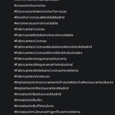
#creaciónchurrerías
#DecoracionInteriorismoTerrazas
#DiseñoCocinasaMedidaMadrid
#encimerasaceroinoxidable
#FabricanteCocinas
#FabricanteMobiliarioAceroInoxidable
#FabricantesCocinas
#FabricantesCocinasModularesMonoblockMadrid
#FabricantesCocinasMonoblockIndustriales
#fabricantesmaquinariachurrería
#FabricantesMaquinariaFríoIndustrial
#FabricantesMobiliarioCocinasHostelería
#FabricantesVinotecas
#ImplantaciónAsesoramientoPuestaMarchaRestaurantesBares
#ImplantaciónRestaurantesMadrid
#InstalaciónBarbacoasMadrid
#InstalaciónBufés
#InstalaciónBuffetsLibres
#InstalaciónCámarasFrigoríficasHosteleria