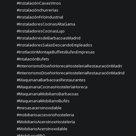
#InstalaciónCavasVinos
#instalaciónchurrerías
#InstalaciónFríoIndustrial
#InstaladoresCocinasAltaGama
#InstaladoresCocinasLujo
#InstaladoresdeBarbacoasMadrid
#InstaladoresSalasDescandoEmpleados
#InstlaciónMontajeBuffetsBufesEmpresas
#IntalaciónBufets
#InteriorismoDiseñoHorecaHosteleriaRestauraciónMadri
#InteriorismoDiseñoHorecaHosteleriaRestauraciónMadrid
#MaquinariaBarbacoasRestaurantes
#MaquinariaCocinasHosteleríaHoreca
#MaquinariaMobiliarioBarbacoas
#MaquinariaMobiliarioBufés
#mesasaceroinoxidable
#mobiliarioaccesoriohosteleria
#MobiliarioAceroInoxHostelería
#MobiliarioAceroInoxidable
#MobiliarioBBQ