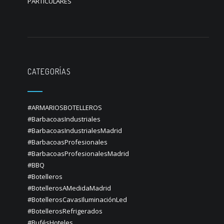
PARTICULARES
CATEGORÍAS
#ARMARIOSBOTELLEROS
#BarbacoasIndustriales
#BarbacoasIndustrialesMadrid
#BarbacoasProfesionales
#BarbacoasProfesionalesMadrid
#BBQ
#Botelleros
#BotellerosAMedidaMadrid
#BotellerosCavasIluminaciónLed
#BotellerosRefrigerados
#BufésHoteles