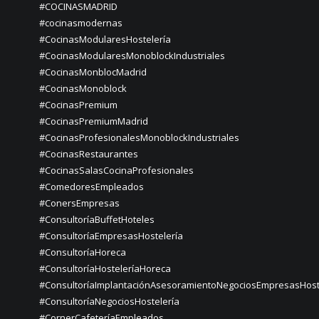
#COCINASMADRID
#cocinasmodernas
#CocinasModularesHostelería
#CocinasModularesMonoblockIndustriales
#CocinasMonblocMadrid
#CocinasMonoblock
#CocinasPremium
#CocinasPremiumMadrid
#CocinasProfesionalesMonoblockIndustriales
#CocinasRestaurantes
#CocinasSalasCocinaProfesionales
#ComedoresEmpleados
#ConersEmpresas
#ConsultoríaBuffetHoteles
#ConsultoríaEmpresasHostelería
#ConsultoríaHoreca
#ConsultoríaHosteleríaHoreca
#ConsultoríaImplantaciónAsesoramientoNegociosEmpresasHost
#ConsultoríaNegociosHostelería
#CornerCafeteríaEmpleados