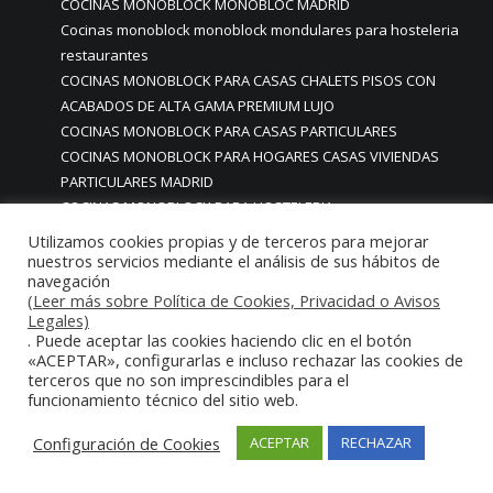
COCINAS MONOBLOCK MONOBLOC MADRID
Cocinas monoblock monoblock mondulares para hosteleria
restaurantes
COCINAS MONOBLOCK PARA CASAS CHALETS PISOS CON
ACABADOS DE ALTA GAMA PREMIUM LUJO
COCINAS MONOBLOCK PARA CASAS PARTICULARES
COCINAS MONOBLOCK PARA HOGARES CASAS VIVIENDAS
PARTICULARES MADRID
COCINAS MONOBLOCK PARA HOSTELERIA
COCINAS MONOBLOCK PARA HOTELES
Utilizamos cookies propias y de terceros para mejorar
Cocinas monoblock personalizadas a medida
nuestros servicios mediante el análisis de sus hábitos de
navegación
COCINAS MONOBLOCK PROFESIONALES A MEDIDA
(Leer más sobre Política de Cookies, Privacidad o Avisos
PERSONALIZADAS MADRID
Legales)
COCINAS MONOBLOCK Y BARRAS A MEDIDA RESTAURANTES
. Puede aceptar las cookies haciendo clic en el botón
«ACEPTAR», configurarlas e incluso rechazar las cookies de
MADRIDD
terceros que no son imprescindibles para el
Cocinas para chef amateur
funcionamiento técnico del sitio web.
COCINAS PARA COMEDORES EMPRESAS
cocinas para comedores escolares
Configuración de Cookies
ACEPTAR
RECHAZAR
COCINAS PARA FOODTRUCKS FOOD TRUCK
COCINAS PARA HOSTELERÍA O PARA HOGARES