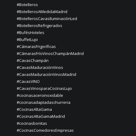
#Botelleros
#BotellerosAMedidaMadrid
#BotellerosCavasIluminaciónLed
#BotellerosRefrigerados
#BufésHoteles
#BuffetLujo
#CámarasFrigoríficas
#CámarasFríoVinosChampánMadrid
#CavasChampán
#CavasMaduraciónVinos
#CavasMaduraciónVinosMadrid
#CavasVINO
#CavasVinosparaCocinasLujo
#cocinasaceroinoxidable
#cocinasadaptadaschurreria
#CocinasAltaGama
#CocinasAltaGamaMadrid
#cocinasbonitas
#CocinasComedoresEmpresas