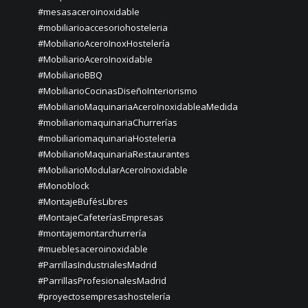
#mesasaceroinoxidable
#mobiliarioaccesoriohosteleria
#MobiliarioAceroInoxHostelería
#MobiliarioAceroInoxidable
#MobiliarioBBQ
#MobiliarioCocinasDiseñoInteriorismo
#MobiliarioMaquinariaAceroInoxidableaMedida
#mobiliariomaquinariaChurrerías
#mobiliariomaquinariaHosteleria
#MobiliarioMaquinariaRestaurantes
#MobiliarioModularAceroInoxidable
#Monoblock
#MontajeBufésLibres
#MontajeCafeteríasEmpresas
#montajemontarchurrería
#mueblesaceroinoxidable
#ParrillasIndustrialesMadrid
#ParrillasProfesionalesMadrid
#proyectosempresashostelería