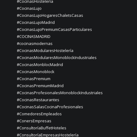
#CocinasHostelería
#CocinasLujo
#CocinasLujoHogaresChaletsCasas
#CocinasLujoMadrid
#CocinasLujoPremiumCasasParticulares
#COCINASMADRID
#cocinasmodernas
#CocinasModularesHostelería
#CocinasModularesMonoblockIndustriales
#CocinasMonblocMadrid
#CocinasMonoblock
#CocinasPremium
#CocinasPremiumMadrid
#CocinasProfesionalesMonoblockIndustriales
#CocinasRestaurantes
#CocinasSalasCocinaProfesionales
#ComedoresEmpleados
#ConersEmpresas
#ConsultoríaBuffetHoteles
#ConsultoríaEmpresasHostelería