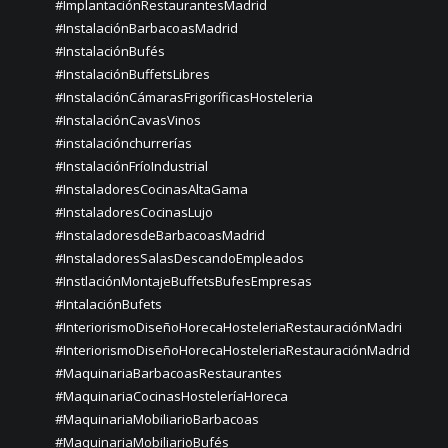
#ImplantaciónRestaurantesMadrid
#InstalaciónBarbacoasMadrid
#InstalaciónBufés
#InstalaciónBuffetsLibres
#InstalaciónCámarasFrigoríficasHosteleria
#InstalaciónCavasVinos
#instalaciónchurrerías
#InstalaciónFríoIndustrial
#InstaladoresCocinasAltaGama
#InstaladoresCocinasLujo
#InstaladoresdeBarbacoasMadrid
#InstaladoresSalasDescandoEmpleados
#InstlaciónMontajeBuffetsBufesEmpresas
#IntalaciónBufets
#InteriorismoDiseñoHorecaHosteleriaRestauraciónMadri
#InteriorismoDiseñoHorecaHosteleriaRestauraciónMadrid
#MaquinariaBarbacoasRestaurantes
#MaquinariaCocinasHosteleríaHoreca
#MaquinariaMobiliarioBarbacoas
#MaquinariaMobiliarioBufés