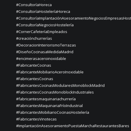
#ConsultoríaHoreca
#ConsultoríaHosteleríaHoreca
#ConsultoríaImplantaciónAsesoramientoNegociosEmpresasHost
#ConsultoríaNegociosHostelería
#CornerCafeteríaEmpleados
#creaciónchurrerías
#DecoracionInteriorismoTerrazas
#DiseñoCocinasaMedidaMadrid
#encimerasaceroinoxidable
#FabricanteCocinas
#FabricanteMobiliarioAceroInoxidable
#FabricantesCocinas
#FabricantesCocinasModularesMonoblockMadrid
#FabricantesCocinasMonoblockIndustriales
#fabricantesmaquinariachurrería
#FabricantesMaquinariaFríoIndustrial
#FabricantesMobiliarioCocinasHostelería
#FabricantesVinotecas
#ImplantaciónAsesoramientoPuestaMarchaRestaurantesBares