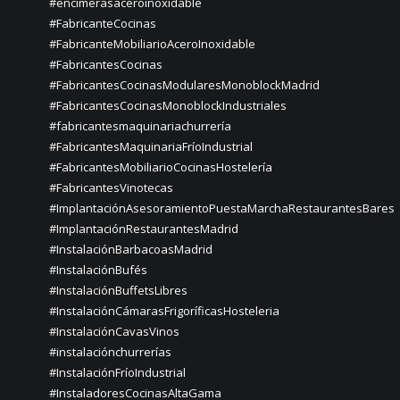
#encimerasaceroinoxidable
#FabricanteCocinas
#FabricanteMobiliarioAceroInoxidable
#FabricantesCocinas
#FabricantesCocinasModularesMonoblockMadrid
#FabricantesCocinasMonoblockIndustriales
#fabricantesmaquinariachurrería
#FabricantesMaquinariaFríoIndustrial
#FabricantesMobiliarioCocinasHostelería
#FabricantesVinotecas
#ImplantaciónAsesoramientoPuestaMarchaRestaurantesBares
#ImplantaciónRestaurantesMadrid
#InstalaciónBarbacoasMadrid
#InstalaciónBufés
#InstalaciónBuffetsLibres
#InstalaciónCámarasFrigoríficasHosteleria
#InstalaciónCavasVinos
#instalaciónchurrerías
#InstalaciónFríoIndustrial
#InstaladoresCocinasAltaGama