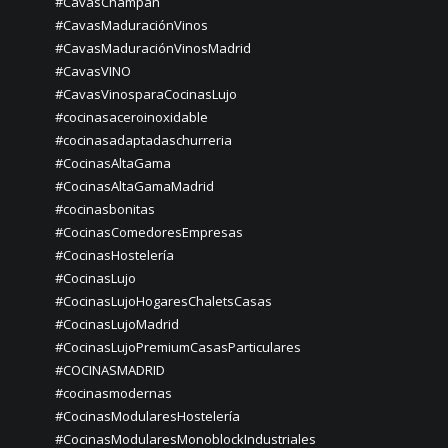
#CavasChampán
#CavasMaduraciónVinos
#CavasMaduraciónVinosMadrid
#CavasVINO
#CavasVinosparaCocinasLujo
#cocinasaceroinoxidable
#cocinasadaptadaschurreria
#CocinasAltaGama
#CocinasAltaGamaMadrid
#cocinasbonitas
#CocinasComedoresEmpresas
#CocinasHostelería
#CocinasLujo
#CocinasLujoHogaresChaletsCasas
#CocinasLujoMadrid
#CocinasLujoPremiumCasasParticulares
#COCINASMADRID
#cocinasmodernas
#CocinasModularesHostelería
#CocinasModularesMonoblockIndustriales