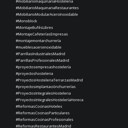
#mobiliariomaquinariaHosteleria
#MobiliarioMaquinariaRestaurantes
#MobiliarioModularAceroInoxidable
#Monoblock
#MontajeBufésLibres
#MontajeCafeteríasEmpresas
#montajemontarchurrería
#mueblesaceroinoxidable
#ParrillasIndustrialesMadrid
#ParrillasProfesionalesMadrid
#proyectosempresashostelería
#proyectoshosteleria
#ProyectosHosteleriaTerrarzasMadrid
#proyectosimplantaciónchurrerías
#ProyectosIntegralesHosteleria
#ProyectosIntegralesHosteleríaHoreca
#ReformasCocinasHoteles
#ReformasCocinasParticulares
#ReformasCocinasProfesionales
#ReformasRestaurantesMadrid