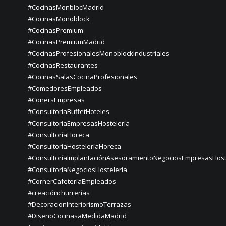
#CocinasMonblocMadrid
#CocinasMonoblock
#CocinasPremium
#CocinasPremiumMadrid
#CocinasProfesionalesMonoblockIndustriales
#CocinasRestaurantes
#CocinasSalasCocinaProfesionales
#ComedoresEmpleados
#ConersEmpresas
#ConsultoríaBuffetHoteles
#ConsultoríaEmpresasHostelería
#ConsultoríaHoreca
#ConsultoríaHosteleríaHoreca
#ConsultoríaImplantaciónAsesoramientoNegociosEmpresasHost
#ConsultoríaNegociosHostelería
#CornerCafeteríaEmpleados
#creaciónchurrerías
#DecoracionInteriorismoTerrazas
#DiseñoCocinasaMedidaMadrid