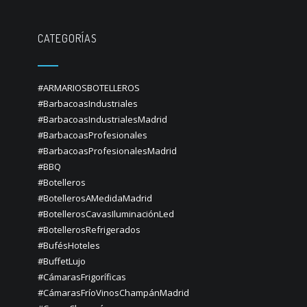
CATEGORÍAS
#ARMARIOSBOTELLEROS
#BarbacoasIndustriales
#BarbacoasIndustrialesMadrid
#BarbacoasProfesionales
#BarbacoasProfesionalesMadrid
#BBQ
#Botelleros
#BotellerosAMedidaMadrid
#BotellerosCavasIluminaciónLed
#BotellerosRefrigerados
#BufésHoteles
#BuffetLujo
#CámarasFrigoríficas
#CámarasFríoVinosChampánMadrid