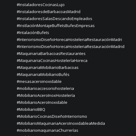
#InstaladoresCocinasLujo
#InstaladoresdeBarbacoasMadrid
#InstaladoresSalasDescandoEmpleados
#InstlaciónMontajeBuffetsBufesEmpresas
#IntalaciónBufets
#InteriorismoDiseñoHorecaHosteleriaRestauraciónMadri
#InteriorismoDiseñoHorecaHosteleriaRestauraciónMadrid
#MaquinariaBarbacoasRestaurantes
#MaquinariaCocinasHosteleríaHoreca
#MaquinariaMobiliarioBarbacoas
#MaquinariaMobiliarioBufés
#mesasaceroinoxidable
#mobiliarioaccesoriohosteleria
#MobiliarioAceroInoxHostelería
#MobiliarioAceroInoxidable
#MobiliarioBBQ
#MobiliarioCocinasDiseñoInteriorismo
#MobiliarioMaquinariaAceroInoxidableaMedida
#mobiliariomaquinariaChurrerías