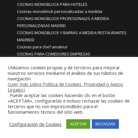
COCINAS MONOBLOCK PARA HOTELES
Cocinas monoblock personalizadas a medida
COCINAS MONOBLOCK PROFESIONALES A MEDIDA
PERSONALIZADAS MADRID
COCINAS MONOBLOCK Y BARRAS A MEDIDA RESTAURANTES
MADRIDD
Cocinas para chef amateur
COCINAS PARA COMEDORES EMPRESAS
cocinas para comedores escolares
Utilizamos cookies propias y de terceros para mejorar
COCINAS PARA FOODTRUCKS FOOD TRUCK
nuestros servicios mediante el análisis de sus hábitos de
COCINAS PARA HOSTELERÍA O PARA HOGARES
navegación
PARTICULARES
(Leer más sobre Política de Cookies, Privacidad o Avisos
Legales)
COCINAS PARA HOTELES BUFFETS
. Puede aceptar las cookies haciendo clic en el botón
COCINAS PARA PARTICULARES Y HOSTELERIA
«ACEPTAR», configurarlas e incluso rechazar las cookies de
COCINAS PARA RESTAURANTES
terceros que no son imprescindibles para el
COCINAS PARA RESTAURANTES HOTELES EN MADRID
funcionamiento técnico del sitio web.
COCINAS PARA SERVICIO DOMESTICO
Configuración de Cookies
ACEPTAR
RECHAZAR
COCINAS PARA TERRAZAS EN MADRID ESPAÑA
COCINAS PREMIUM GAMA ALTA EN MADRID