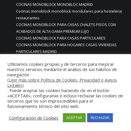
COCINAS MONOBLOCK MONOBLOC MADRID
Cocinas monoblock monoblock mondulares para hosteleria
restaurantes
COCINAS MONOBLOCK PARA CASAS CHALETS PISOS CON
ACABADOS DE ALTA GAMA PREMIUM LUJO
COCINAS MONOBLOCK PARA CASAS PARTICULARES
COCINAS MONOBLOCK PARA HOGARES CASAS VIVIENDAS
PARTICULARES MADRID
COCINAS MONOBLOCK PARA HOSTELERIA
Utilizamos cookies propias y de terceros para mejorar
COCINAS MONOBLOCK PARA HOTELES
nuestros servicios mediante el análisis de sus hábitos de
Cocinas monoblock personalizadas a medida
navegación
COCINAS MONOBLOCK PROFESIONALES A MEDIDA
(Leer más sobre Política de Cookies, Privacidad o Avisos
Legales)
PERSONALIZADAS MADRID
. Puede aceptar las cookies haciendo clic en el botón
COCINAS MONOBLOCK Y BARRAS A MEDIDA RESTAURANTES
«ACEPTAR», configurarlas e incluso rechazar las cookies de
MADRIDD
terceros que no son imprescindibles para el
Cocinas para chef amateur
funcionamiento técnico del sitio web.
COCINAS PARA COMEDORES EMPRESAS
Configuración de Cookies
ACEPTAR
RECHAZAR
cocinas para comedores escolares
COCINAS PARA FOODTRUCKS FOOD TRUCK