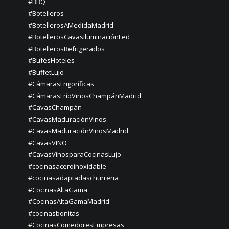
#BBQ
#Botelleros
#BotellerosAMedidaMadrid
#BotellerosCavasIluminaciónLed
#BotellerosRefrigerados
#BufésHoteles
#BuffetLujo
#CámarasFrigoríficas
#CámarasFríoVinosChampánMadrid
#CavasChampán
#CavasMaduraciónVinos
#CavasMaduraciónVinosMadrid
#CavasVINO
#CavasVinosparaCocinasLujo
#cocinasaceroinoxidable
#cocinasadaptadaschurreria
#CocinasAltaGama
#CocinasAltaGamaMadrid
#cocinasbonitas
#CocinasComedoresEmpresas