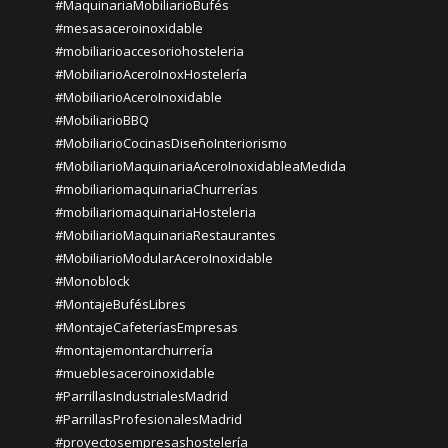
#MaquinariaMobiliarioBufés
#mesasaceroinoxidable
#mobiliarioaccesoriohosteleria
#MobiliarioAceroInoxHostelería
#MobiliarioAceroInoxidable
#MobiliarioBBQ
#MobiliarioCocinasDiseñoInteriorismo
#MobiliarioMaquinariaAceroInoxidableaMedida
#mobiliariomaquinariaChurrerías
#mobiliariomaquinariaHosteleria
#MobiliarioMaquinariaRestaurantes
#MobiliarioModularAceroInoxidable
#Monoblock
#MontajeBufésLibres
#MontajeCafeteríasEmpresas
#montajemontarchurrería
#mueblesaceroinoxidable
#ParrillasIndustrialesMadrid
#ParrillasProfesionalesMadrid
#proyectosempresashostelería