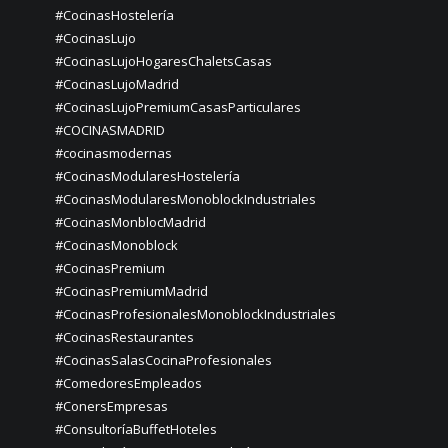
#CocinasHostelería
#CocinasLujo
#CocinasLujoHogaresChaletsCasas
#CocinasLujoMadrid
#CocinasLujoPremiumCasasParticulares
#COCINASMADRID
#cocinasmodernas
#CocinasModularesHostelería
#CocinasModularesMonoblockIndustriales
#CocinasMonblocMadrid
#CocinasMonoblock
#CocinasPremium
#CocinasPremiumMadrid
#CocinasProfesionalesMonoblockIndustriales
#CocinasRestaurantes
#CocinasSalasCocinaProfesionales
#ComedoresEmpleados
#ConersEmpresas
#ConsultoríaBuffetHoteles