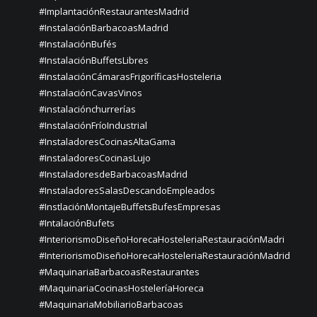
#ImplantaciónRestaurantesMadrid
#InstalaciónBarbacoasMadrid
#InstalaciónBufés
#InstalaciónBuffetsLibres
#InstalaciónCámarasFrigoríficasHosteleria
#InstalaciónCavasVinos
#instalaciónchurrerías
#InstalaciónFríoIndustrial
#InstaladoresCocinasAltaGama
#InstaladoresCocinasLujo
#InstaladoresdeBarbacoasMadrid
#InstaladoresSalasDescandoEmpleados
#InstlaciónMontajeBuffetsBufesEmpresas
#IntalaciónBufets
#InteriorismoDiseñoHorecaHosteleriaRestauraciónMadri
#InteriorismoDiseñoHorecaHosteleriaRestauraciónMadrid
#MaquinariaBarbacoasRestaurantes
#MaquinariaCocinasHosteleríaHoreca
#MaquinariaMobiliarioBarbacoas