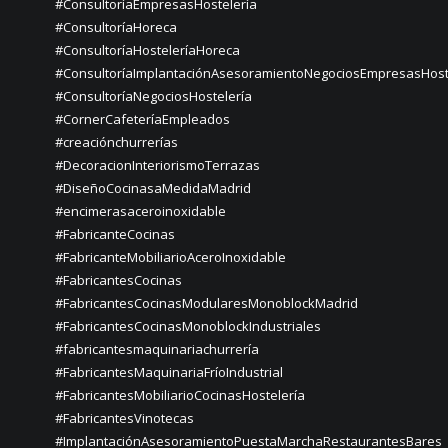
#ConsultoríaEmpresasHostelería
#ConsultoríaHoreca
#ConsultoríaHosteleríaHoreca
#ConsultoríaImplantaciónAsesoramientoNegociosEmpresasHost
#ConsultoríaNegociosHostelería
#CornerCafeteríaEmpleados
#creaciónchurrerías
#DecoracionInteriorismoTerrazas
#DiseñoCocinasaMedidaMadrid
#encimerasaceroinoxidable
#FabricanteCocinas
#FabricanteMobiliarioAceroInoxidable
#FabricantesCocinas
#FabricantesCocinasModularesMonoblockMadrid
#FabricantesCocinasMonoblockIndustriales
#fabricantesmaquinariachurrería
#FabricantesMaquinariaFríoIndustrial
#FabricantesMobiliarioCocinasHostelería
#FabricantesVinotecas
#ImplantaciónAsesoramientoPuestaMarchaRestaurantesBares