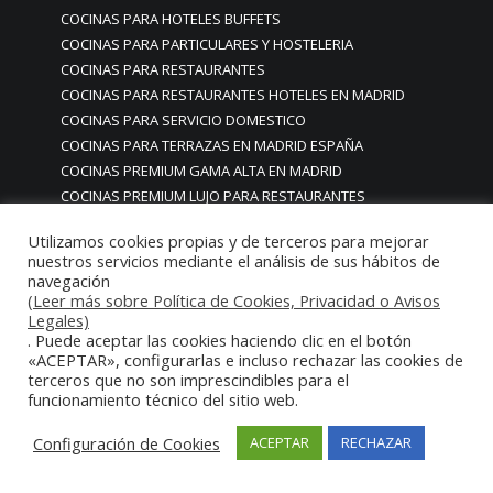
COCINAS PARA HOTELES BUFFETS
COCINAS PARA PARTICULARES Y HOSTELERIA
COCINAS PARA RESTAURANTES
COCINAS PARA RESTAURANTES HOTELES EN MADRID
COCINAS PARA SERVICIO DOMESTICO
COCINAS PARA TERRAZAS EN MADRID ESPAÑA
COCINAS PREMIUM GAMA ALTA EN MADRID
COCINAS PREMIUM LUJO PARA RESTAURANTES
RESTAURACIÓN MADRID
Utilizamos cookies propias y de terceros para mejorar
COCINAS PREMIUM MADRID
nuestros servicios mediante el análisis de sus hábitos de
COCINAS PREMIUM PROFESIONALES MADRID
navegación
COCINAS PROFESIONALES
(Leer más sobre Política de Cookies, Privacidad o Avisos
Legales)
COCINAS PROFESIONALES • MOBILIARIO • ENCIMERAS •
. Puede aceptar las cookies haciendo clic en el botón
REVESTIMIENTOS • ESTRUCTURAS • ELEMENTOS
«ACEPTAR», configurarlas e incluso rechazar las cookies de
DECORATIVOS ACERO INOXIDABLE
terceros que no son imprescindibles para el
funcionamiento técnico del sitio web.
COCINAS PROFESIONALES A MEDIDA PERSONALIZADAS PARA
PARTICULARES
Configuración de Cookies
ACEPTAR
RECHAZAR
COCINAS PROFESIONALES ACERO INOXIDABLE
COCINAS PROFESIONALES HORECA