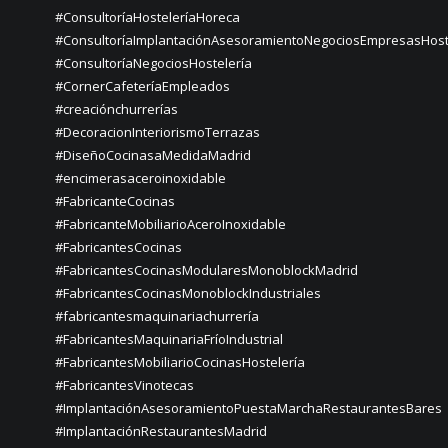
#ConsultoríaHosteleríaHoreca
#ConsultoríaImplantaciónAsesoramientoNegociosEmpresasHost
#ConsultoríaNegociosHostelería
#CornerCafeteríaEmpleados
#creaciónchurrerías
#DecoracionInteriorismoTerrazas
#DiseñoCocinasaMedidaMadrid
#encimerasaceroinoxidable
#FabricanteCocinas
#FabricanteMobiliarioAceroInoxidable
#FabricantesCocinas
#FabricantesCocinasModularesMonoblockMadrid
#FabricantesCocinasMonoblockIndustriales
#fabricantesmaquinariachurrería
#FabricantesMaquinariaFríoIndustrial
#FabricantesMobiliarioCocinasHostelería
#FabricantesVinotecas
#ImplantaciónAsesoramientoPuestaMarchaRestaurantesBares
#ImplantaciónRestaurantesMadrid