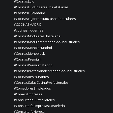
#CocinasLujo
#CocinasLujoHogaresChaletsCasas
#CocinasLujoMadrid
#CocinasLujoPremiumCasasParticulares
#COCINASMADRID
#cocinasmodernas
#CocinasModularesHostelería
#CocinasModularesMonoblockIndustriales
#CocinasMonblocMadrid
#CocinasMonoblock
#CocinasPremium
#CocinasPremiumMadrid
#CocinasProfesionalesMonoblockIndustriales
#CocinasRestaurantes
#CocinasSalasCocinaProfesionales
#ComedoresEmpleados
#ConersEmpresas
#ConsultoríaBuffetHoteles
#ConsultoríaEmpresasHostelería
#ConsultoríaHoreca