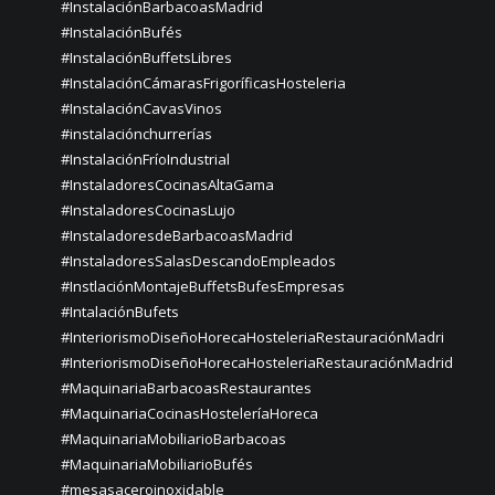
#InstalaciónBarbacoasMadrid
#InstalaciónBufés
#InstalaciónBuffetsLibres
#InstalaciónCámarasFrigoríficasHosteleria
#InstalaciónCavasVinos
#instalaciónchurrerías
#InstalaciónFríoIndustrial
#InstaladoresCocinasAltaGama
#InstaladoresCocinasLujo
#InstaladoresdeBarbacoasMadrid
#InstaladoresSalasDescandoEmpleados
#InstlaciónMontajeBuffetsBufesEmpresas
#IntalaciónBufets
#InteriorismoDiseñoHorecaHosteleriaRestauraciónMadri
#InteriorismoDiseñoHorecaHosteleriaRestauraciónMadrid
#MaquinariaBarbacoasRestaurantes
#MaquinariaCocinasHosteleríaHoreca
#MaquinariaMobiliarioBarbacoas
#MaquinariaMobiliarioBufés
#mesasaceroinoxidable