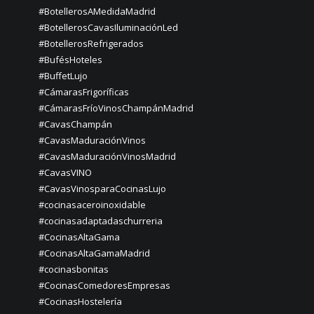
#BotellerosAMedidaMadrid
#BotellerosCavasIluminaciónLed
#BotellerosRefrigerados
#BufésHoteles
#BuffetLujo
#CámarasFrigoríficas
#CámarasFríoVinosChampánMadrid
#CavasChampán
#CavasMaduraciónVinos
#CavasMaduraciónVinosMadrid
#CavasVINO
#CavasVinosparaCocinasLujo
#cocinasaceroinoxidable
#cocinasadaptadaschurreria
#CocinasAltaGama
#CocinasAltaGamaMadrid
#cocinasbonitas
#CocinasComedoresEmpresas
#CocinasHostelería