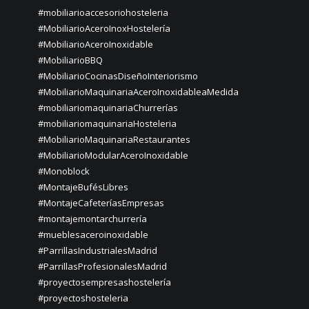
#mobiliarioaccesoriohosteleria
#MobiliarioAceroInoxHostelería
#MobiliarioAceroInoxidable
#MobiliarioBBQ
#MobiliarioCocinasDiseñoInteriorismo
#MobiliarioMaquinariaAceroInoxidableaMedida
#mobiliariomaquinariaChurrerías
#mobiliariomaquinariaHosteleria
#MobiliarioMaquinariaRestaurantes
#MobiliarioModularAceroInoxidable
#Monoblock
#MontajeBufésLibres
#MontajeCafeteríasEmpresas
#montajemontarchurrería
#mueblesaceroinoxidable
#ParrillasIndustrialesMadrid
#ParrillasProfesionalesMadrid
#proyectosempresashostelería
#proyectoshosteleria