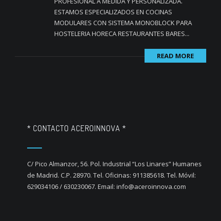
PROFESIONAL A MEDIDA Y PERSONALIZADA.
ESTAMOS ESPECIALIZADOS EN COCINAS
MODULARES CON SISTEMA MONOBLOCK PARA
HOSTELERIA HORECA RESTAURANTES BARES...
READ MORE
* CONTACTO ACEROINNOVA *
C/ Pico Almanzor, 56. Pol. Industrial “Los Linares” Humanes
de Madrid. C.P. 28970. Tel. Oficinas: 911385618. Tel. Móvil:
629034106 / 630230067. Email: info@aceroinnova.com