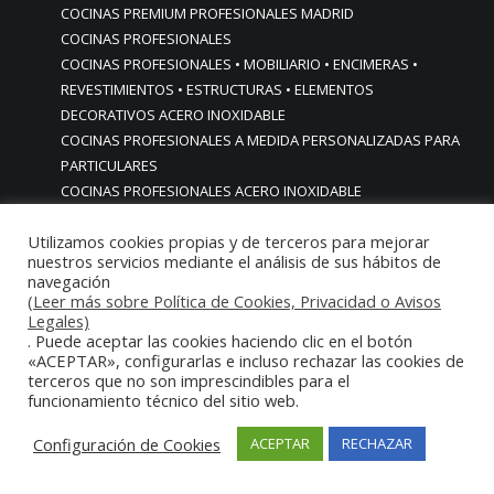
COCINAS PREMIUM PROFESIONALES MADRID
COCINAS PROFESIONALES
COCINAS PROFESIONALES • MOBILIARIO • ENCIMERAS •
REVESTIMIENTOS • ESTRUCTURAS • ELEMENTOS
DECORATIVOS ACERO INOXIDABLE
COCINAS PROFESIONALES A MEDIDA PERSONALIZADAS PARA
PARTICULARES
COCINAS PROFESIONALES ACERO INOXIDABLE
COCINAS PROFESIONALES HORECA
Utilizamos cookies propias y de terceros para mejorar
COCINAS PROFESIONALES HOSTELERÍA MADRID
nuestros servicios mediante el análisis de sus hábitos de
Cocinas profesionales industriales monoblock a medida
navegación
personalizadas
(Leer más sobre Política de Cookies, Privacidad o Avisos
Cocinas profesionales industriales monoblock a medida
Legales)
. Puede aceptar las cookies haciendo clic en el botón
personalizadasCocinas profesionales industriales
«ACEPTAR», configurarlas e incluso rechazar las cookies de
monoblock a medida personalizadas
terceros que no son imprescindibles para el
cocinas profesionales industriales para casas chalets
funcionamiento técnico del sitio web.
particulares urbanizaciones lujo madrid reformas cocinas
Configuración de Cookies
ACEPTAR
RECHAZAR
COCINAS PROFESIONALES INDUSTRIALES PARA HOGARES
ACABADOS ALTA GAMA LUJO