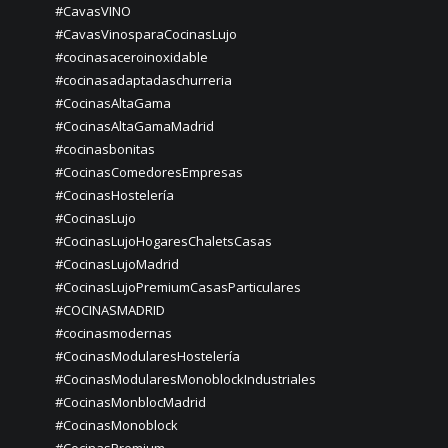
#CavasVINO
#CavasVinosparaCocinasLujo
#cocinasaceroinoxidable
#cocinasadaptadaschurreria
#CocinasAltaGama
#CocinasAltaGamaMadrid
#cocinasbonitas
#CocinasComedoresEmpresas
#CocinasHostelería
#CocinasLujo
#CocinasLujoHogaresChaletsCasas
#CocinasLujoMadrid
#CocinasLujoPremiumCasasParticulares
#COCINASMADRID
#cocinasmodernas
#CocinasModularesHostelería
#CocinasModularesMonoblockIndustriales
#CocinasMonblocMadrid
#CocinasMonoblock