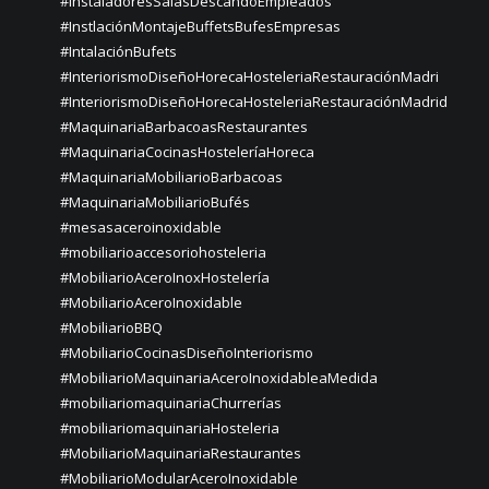
#InstaladoresSalasDescandoEmpleados
#InstlaciónMontajeBuffetsBufesEmpresas
#IntalaciónBufets
#InteriorismoDiseñoHorecaHosteleriaRestauraciónMadri
#InteriorismoDiseñoHorecaHosteleriaRestauraciónMadrid
#MaquinariaBarbacoasRestaurantes
#MaquinariaCocinasHosteleríaHoreca
#MaquinariaMobiliarioBarbacoas
#MaquinariaMobiliarioBufés
#mesasaceroinoxidable
#mobiliarioaccesoriohosteleria
#MobiliarioAceroInoxHostelería
#MobiliarioAceroInoxidable
#MobiliarioBBQ
#MobiliarioCocinasDiseñoInteriorismo
#MobiliarioMaquinariaAceroInoxidableaMedida
#mobiliariomaquinariaChurrerías
#mobiliariomaquinariaHosteleria
#MobiliarioMaquinariaRestaurantes
#MobiliarioModularAceroInoxidable