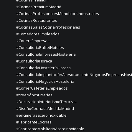
#CocinasPremium
#CocinasPremiumMadrid
#CocinasProfesionalesMonoblockIndustriales
#CocinasRestaurantes
#CocinasSalasCocinaProfesionales
#ComedoresEmpleados
#ConersEmpresas
#ConsultoríaBuffetHoteles
#ConsultoríaEmpresasHostelería
#ConsultoríaHoreca
#ConsultoríaHosteleríaHoreca
#ConsultoríaImplantaciónAsesoramientoNegociosEmpresasHost
#ConsultoríaNegociosHostelería
#CornerCafeteríaEmpleados
#creaciónchurrerías
#DecoracionInteriorismoTerrazas
#DiseñoCocinasaMedidaMadrid
#encimerasaceroinoxidable
#FabricanteCocinas
#FabricanteMobiliarioAceroInoxidable