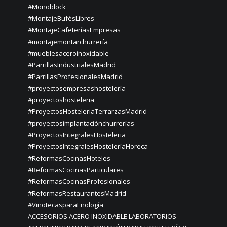
#Monoblock
#MontajeBufésLibres
#MontajeCafeteríasEmpresas
#montajemontarchurrería
#mueblesaceroinoxidable
#ParrillasIndustrialesMadrid
#ParrillasProfesionalesMadrid
#proyectosempresashostelería
#proyectoshosteleria
#ProyectosHosteleriaTerrarzasMadrid
#proyectosimplantaciónchurrerías
#ProyectosIntegralesHosteleria
#ProyectosIntegralesHosteleríaHoreca
#ReformasCocinasHoteles
#ReformasCocinasParticulares
#ReformasCocinasProfesionales
#ReformasRestaurantesMadrid
#VinotecasparaEnología
ACCESORIOS ACERO INOXIDABLE LABORATORIOS