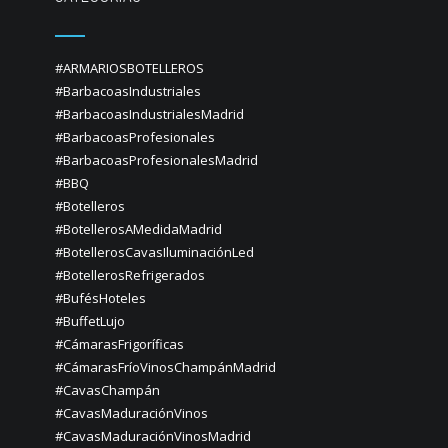
#ARMARIOSBOTELLEROS
#BarbacoasIndustriales
#BarbacoasIndustrialesMadrid
#BarbacoasProfesionales
#BarbacoasProfesionalesMadrid
#BBQ
#Botelleros
#BotellerosAMedidaMadrid
#BotellerosCavasIluminaciónLed
#BotellerosRefrigerados
#BufésHoteles
#BuffetLujo
#CámarasFrigoríficas
#CámarasFríoVinosChampánMadrid
#CavasChampán
#CavasMaduraciónVinos
#CavasMaduraciónVinosMadrid