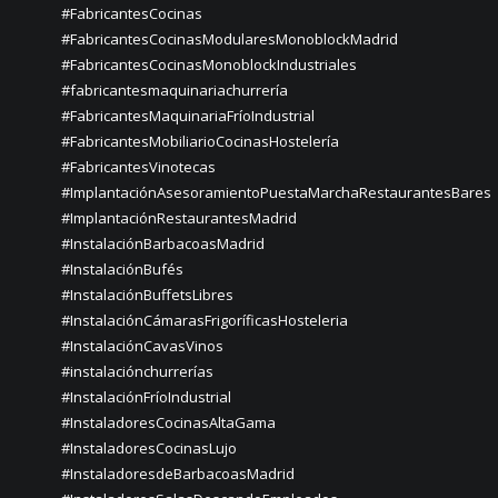
#FabricantesCocinas
#FabricantesCocinasModularesMonoblockMadrid
#FabricantesCocinasMonoblockIndustriales
#fabricantesmaquinariachurrería
#FabricantesMaquinariaFríoIndustrial
#FabricantesMobiliarioCocinasHostelería
#FabricantesVinotecas
#ImplantaciónAsesoramientoPuestaMarchaRestaurantesBares
#ImplantaciónRestaurantesMadrid
#InstalaciónBarbacoasMadrid
#InstalaciónBufés
#InstalaciónBuffetsLibres
#InstalaciónCámarasFrigoríficasHosteleria
#InstalaciónCavasVinos
#instalaciónchurrerías
#InstalaciónFríoIndustrial
#InstaladoresCocinasAltaGama
#InstaladoresCocinasLujo
#InstaladoresdeBarbacoasMadrid