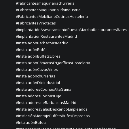
#fabricantesmaquinariachurrería
#FabricantesMaquinariaFríoIndustrial
#FabricantesMobiliarioCocinasHostelería
#FabricantesVinotecas
#ImplantaciónAsesoramientoPuestaMarchaRestaurantesBares
#ImplantaciónRestaurantesMadrid
#InstalaciónBarbacoasMadrid
#InstalaciónBufés
#InstalaciónBuffetsLibres
#InstalaciónCámarasFrigoríficasHosteleria
#InstalaciónCavasVinos
#instalaciónchurrerías
#InstalaciónFríoIndustrial
#InstaladoresCocinasAltaGama
#InstaladoresCocinasLujo
#InstaladoresdeBarbacoasMadrid
#InstaladoresSalasDescandoEmpleados
#InstlaciónMontajeBuffetsBufesEmpresas
#IntalaciónBufets