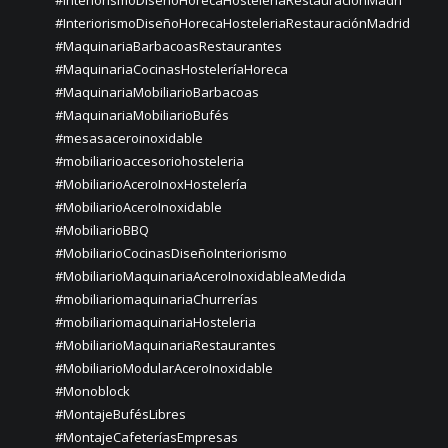
#InteriorismoDiseñoHorecaHosteleriaRestauraciónMadri
#InteriorismoDiseñoHorecaHosteleriaRestauraciónMadrid
#MaquinariaBarbacoasRestaurantes
#MaquinariaCocinasHosteleríaHoreca
#MaquinariaMobiliarioBarbacoas
#MaquinariaMobiliarioBufés
#mesasaceroinoxidable
#mobiliarioaccesoriohosteleria
#MobiliarioAceroInoxHostelería
#MobiliarioAceroInoxidable
#MobiliarioBBQ
#MobiliarioCocinasDiseñoInteriorismo
#MobiliarioMaquinariaAceroInoxidableaMedida
#mobiliariomaquinariaChurrerías
#mobiliariomaquinariaHosteleria
#MobiliarioMaquinariaRestaurantes
#MobiliarioModularAceroInoxidable
#Monoblock
#MontajeBufésLibres
#MontajeCafeteríasEmpresas