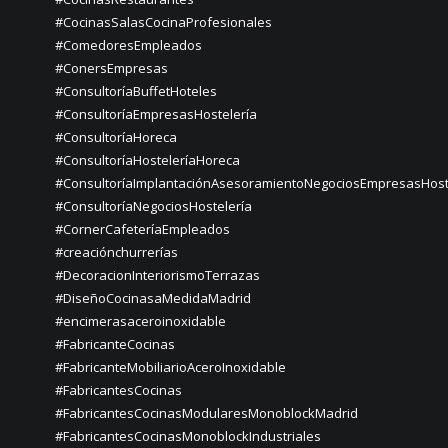
#CocinasSalasCocinaProfesionales
#ComedoresEmpleados
#ConersEmpresas
#ConsultoríaBuffetHoteles
#ConsultoríaEmpresasHostelería
#ConsultoríaHoreca
#ConsultoríaHosteleríaHoreca
#ConsultoríaImplantaciónAsesoramientoNegociosEmpresasHost
#ConsultoríaNegociosHostelería
#CornerCafeteríaEmpleados
#creaciónchurrerías
#DecoracionInteriorismoTerrazas
#DiseñoCocinasaMedidaMadrid
#encimerasaceroinoxidable
#FabricanteCocinas
#FabricanteMobiliarioAceroInoxidable
#FabricantesCocinas
#FabricantesCocinasModularesMonoblockMadrid
#FabricantesCocinasMonoblockIndustriales