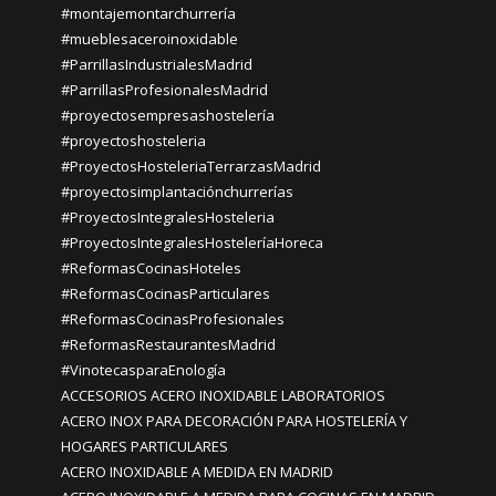
#montajemontarchurrería
#mueblesaceroinoxidable
#ParrillasIndustrialesMadrid
#ParrillasProfesionalesMadrid
#proyectosempresashostelería
#proyectoshosteleria
#ProyectosHosteleriaTerrarzasMadrid
#proyectosimplantaciónchurrerías
#ProyectosIntegralesHosteleria
#ProyectosIntegralesHosteleríaHoreca
#ReformasCocinasHoteles
#ReformasCocinasParticulares
#ReformasCocinasProfesionales
#ReformasRestaurantesMadrid
#VinotecasparaEnología
ACCESORIOS ACERO INOXIDABLE LABORATORIOS
ACERO INOX PARA DECORACIÓN PARA HOSTELERÍA Y
HOGARES PARTICULARES
ACERO INOXIDABLE A MEDIDA EN MADRID