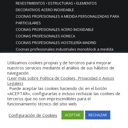
REVESTIMIENTOS • ESTRUCTURAS • ELEMENTOS
DECORATIVOS ACERO INOXIDABLE
COCINAS PROFESIONALES A MEDIDA PERSONALIZADAS PARA
PARTICULARES
COCINAS PROFESIONALES ACERO INOXIDABLE
COCINAS PROFESIONALES HORECA
COCINAS PROFESIONALES HOSTELERÍA MADRID
Cocinas profesionales industriales monoblock a medida
personalizadas
Utilizamos cookies propias y de terceros para mejorar
Cocinas profesionales industriales monoblock a medida
nuestros servicios mediante el análisis de sus hábitos de
personalizadasCocinas profesionales industriales
navegación
monoblock a medida personalizadas
(Leer más sobre Política de Cookies, Privacidad o Avisos
cocinas profesionales industriales para casas chalets
Legales)
. Puede aceptar las cookies haciendo clic en el botón
particulares urbanizaciones lujo madrid reformas cocinas
«ACEPTAR», configurarlas e incluso rechazar las cookies de
COCINAS PROFESIONALES INDUSTRIALES PARA HOGARES
terceros que no son imprescindibles para el
ACABADOS ALTA GAMA LUJO
funcionamiento técnico del sitio web.
COCINAS PROFESIONALES INDUSTRIALES PARA USO EN
Configuración de Cookies
HOGARES CHALETS URBANIZACIONES LUJO MADRID
ACEPTAR
RECHAZAR
COCINAS PROFESIONALES INDUSTRIALES PERSONALIZADAS