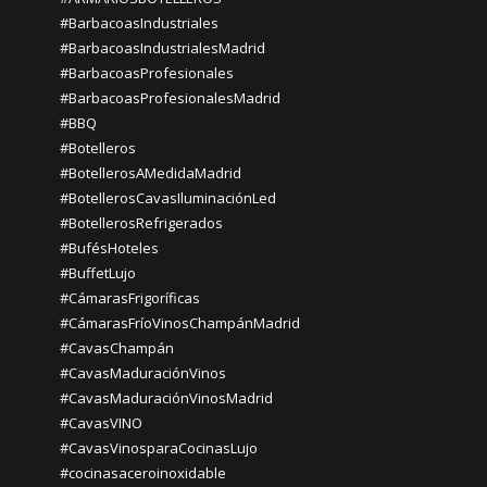
#BarbacoasIndustriales
#BarbacoasIndustrialesMadrid
#BarbacoasProfesionales
#BarbacoasProfesionalesMadrid
#BBQ
#Botelleros
#BotellerosAMedidaMadrid
#BotellerosCavasIluminaciónLed
#BotellerosRefrigerados
#BufésHoteles
#BuffetLujo
#CámarasFrigoríficas
#CámarasFríoVinosChampánMadrid
#CavasChampán
#CavasMaduraciónVinos
#CavasMaduraciónVinosMadrid
#CavasVINO
#CavasVinosparaCocinasLujo
#cocinasaceroinoxidable