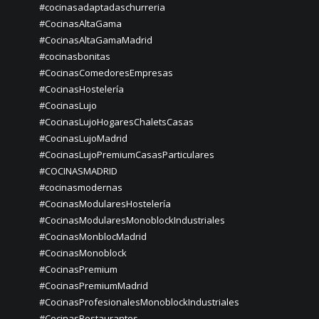
#cocinasadaptadaschurreria
#CocinasAltaGama
#CocinasAltaGamaMadrid
#cocinasbonitas
#CocinasComedoresEmpresas
#CocinasHostelería
#CocinasLujo
#CocinasLujoHogaresChaletsCasas
#CocinasLujoMadrid
#CocinasLujoPremiumCasasParticulares
#COCINASMADRID
#cocinasmodernas
#CocinasModularesHostelería
#CocinasModularesMonoblockIndustriales
#CocinasMonblocMadrid
#CocinasMonoblock
#CocinasPremium
#CocinasPremiumMadrid
#CocinasProfesionalesMonoblockIndustriales
#CocinasRestaurantes