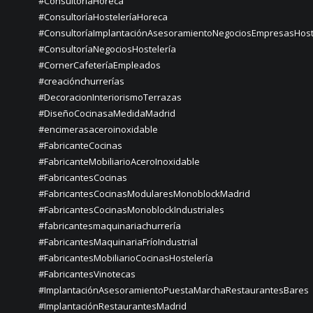
#ConsultoríaHoreca
#ConsultoríaHosteleríaHoreca
#ConsultoríaImplantaciónAsesoramientoNegociosEmpresasHost
#ConsultoríaNegociosHostelería
#CornerCafeteríaEmpleados
#creaciónchurrerías
#DecoracionInteriorismoTerrazas
#DiseñoCocinasaMedidaMadrid
#encimerasaceroinoxidable
#FabricanteCocinas
#FabricanteMobiliarioAceroInoxidable
#FabricantesCocinas
#FabricantesCocinasModularesMonoblockMadrid
#FabricantesCocinasMonoblockIndustriales
#fabricantesmaquinariachurrería
#FabricantesMaquinariaFríoIndustrial
#FabricantesMobiliarioCocinasHostelería
#FabricantesVinotecas
#ImplantaciónAsesoramientoPuestaMarchaRestaurantesBares
#ImplantaciónRestaurantesMadrid