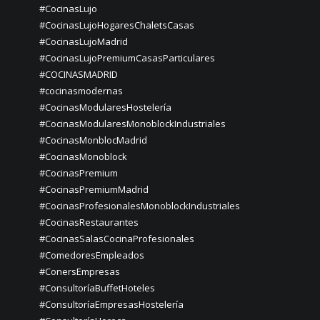
#CocinasLujo
#CocinasLujoHogaresChaletsCasas
#CocinasLujoMadrid
#CocinasLujoPremiumCasasParticulares
#COCINASMADRID
#cocinasmodernas
#CocinasModularesHostelería
#CocinasModularesMonoblockIndustriales
#CocinasMonblocMadrid
#CocinasMonoblock
#CocinasPremium
#CocinasPremiumMadrid
#CocinasProfesionalesMonoblockIndustriales
#CocinasRestaurantes
#CocinasSalasCocinaProfesionales
#ComedoresEmpleados
#ConersEmpresas
#ConsultoríaBuffetHoteles
#ConsultoríaEmpresasHostelería