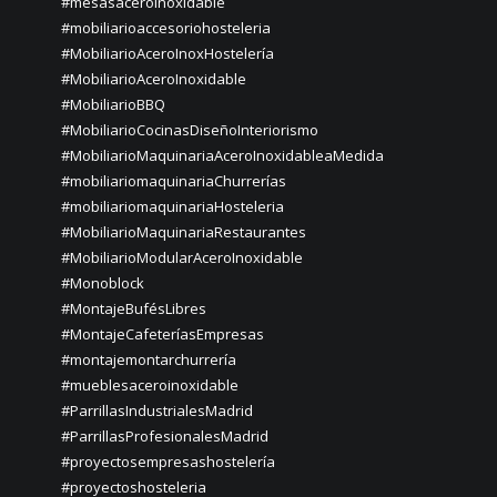
#mesasaceroinoxidable
#mobiliarioaccesoriohosteleria
#MobiliarioAceroInoxHostelería
#MobiliarioAceroInoxidable
#MobiliarioBBQ
#MobiliarioCocinasDiseñoInteriorismo
#MobiliarioMaquinariaAceroInoxidableaMedida
#mobiliariomaquinariaChurrerías
#mobiliariomaquinariaHosteleria
#MobiliarioMaquinariaRestaurantes
#MobiliarioModularAceroInoxidable
#Monoblock
#MontajeBufésLibres
#MontajeCafeteríasEmpresas
#montajemontarchurrería
#mueblesaceroinoxidable
#ParrillasIndustrialesMadrid
#ParrillasProfesionalesMadrid
#proyectosempresashostelería
#proyectoshosteleria