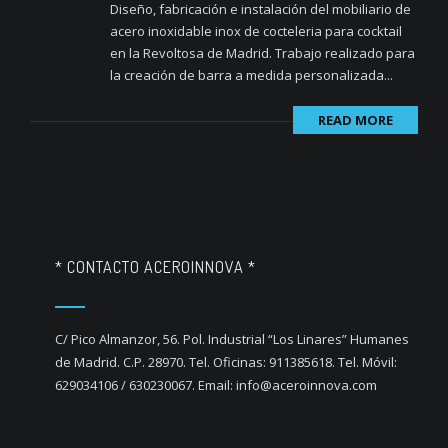
Diseño, fabricación e instalación del mobiliario de
acero inoxidable inox de cocteleria para cocktail
en la Revoltosa de Madrid. Trabajo realizado para
la creación de barra a medida personalizada...
READ MORE
* CONTACTO ACEROINNOVA *
C/ Pico Almanzor, 56. Pol. Industrial “Los Linares” Humanes
de Madrid. C.P. 28970. Tel. Oficinas: 911385618. Tel. Móvil:
629034106 / 630230067. Email: info@aceroinnova.com