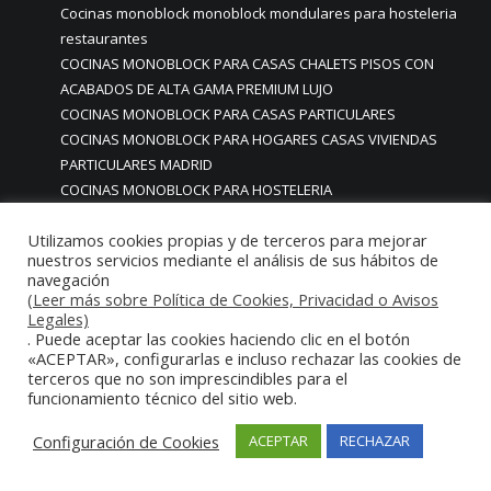
Cocinas monoblock monoblock mondulares para hosteleria
restaurantes
COCINAS MONOBLOCK PARA CASAS CHALETS PISOS CON
ACABADOS DE ALTA GAMA PREMIUM LUJO
COCINAS MONOBLOCK PARA CASAS PARTICULARES
COCINAS MONOBLOCK PARA HOGARES CASAS VIVIENDAS
PARTICULARES MADRID
COCINAS MONOBLOCK PARA HOSTELERIA
COCINAS MONOBLOCK PARA HOTELES
Utilizamos cookies propias y de terceros para mejorar
Cocinas monoblock personalizadas a medida
nuestros servicios mediante el análisis de sus hábitos de
COCINAS MONOBLOCK PROFESIONALES A MEDIDA
navegación
PERSONALIZADAS MADRID
(Leer más sobre Política de Cookies, Privacidad o Avisos
COCINAS MONOBLOCK Y BARRAS A MEDIDA RESTAURANTES
Legales)
. Puede aceptar las cookies haciendo clic en el botón
MADRIDD
«ACEPTAR», configurarlas e incluso rechazar las cookies de
Cocinas para chef amateur
terceros que no son imprescindibles para el
COCINAS PARA COMEDORES EMPRESAS
funcionamiento técnico del sitio web.
cocinas para comedores escolares
Configuración de Cookies
ACEPTAR
RECHAZAR
COCINAS PARA FOODTRUCKS FOOD TRUCK
COCINAS PARA HOSTELERÍA O PARA HOGARES