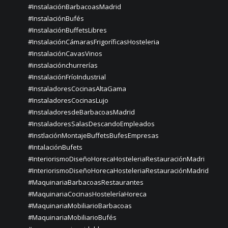
#InstalaciónBarbacoasMadrid
#InstalaciónBufés
#InstalaciónBuffetsLibres
#InstalaciónCámarasFrigoríficasHosteleria
#InstalaciónCavasVinos
#instalaciónchurrerías
#InstalaciónFríoIndustrial
#InstaladoresCocinasAltaGama
#InstaladoresCocinasLujo
#InstaladoresdeBarbacoasMadrid
#InstaladoresSalasDescandoEmpleados
#InstlaciónMontajeBuffetsBufesEmpresas
#IntalaciónBufets
#InteriorismoDiseñoHorecaHosteleriaRestauraciónMadri
#InteriorismoDiseñoHorecaHosteleriaRestauraciónMadrid
#MaquinariaBarbacoasRestaurantes
#MaquinariaCocinasHosteleríaHoreca
#MaquinariaMobiliarioBarbacoas
#MaquinariaMobiliarioBufés