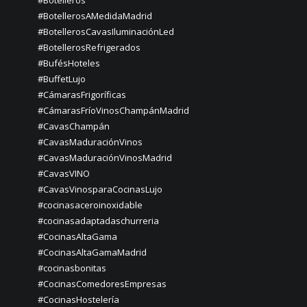
#Botelleros
#BotellerosAMedidaMadrid
#BotellerosCavasIluminaciónLed
#BotellerosRefrigerados
#BufésHoteles
#BuffetLujo
#CámarasFrigoríficas
#CámarasFríoVinosChampánMadrid
#CavasChampán
#CavasMaduraciónVinos
#CavasMaduraciónVinosMadrid
#CavasVINO
#CavasVinosparaCocinasLujo
#cocinasaceroinoxidable
#cocinasadaptadaschurreria
#CocinasAltaGama
#CocinasAltaGamaMadrid
#cocinasbonitas
#CocinasComedoresEmpresas
#CocinasHostelería