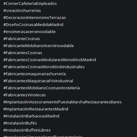
#CornerCafeteríaEmpleados
#creaciónchurrerías
#DecoracionInteriorismoTerrazas
#DiseñoCocinasaMedidaMadrid
#encimerasaceroinoxidable
#FabricanteCocinas
#FabricanteMobiliarioAceroInoxidable
#FabricantesCocinas
#FabricantesCocinasModularesMonoblockMadrid
#FabricantesCocinasMonoblockIndustriales
#fabricantesmaquinariachurrería
#FabricantesMaquinariaFríoIndustrial
#FabricantesMobiliarioCocinasHostelería
#FabricantesVinotecas
#ImplantaciónAsesoramientoPuestaMarchaRestaurantesBares
#ImplantaciónRestaurantesMadrid
#InstalaciónBarbacoasMadrid
#InstalaciónBufés
#InstalaciónBuffetsLibres