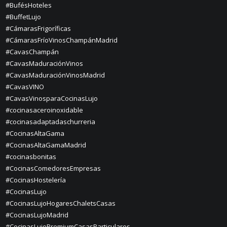
#BufésHoteles
#BuffetLujo
#CámarasFrigoríficas
#CámarasFríoVinosChampánMadrid
#CavasChampán
#CavasMaduraciónVinos
#CavasMaduraciónVinosMadrid
#CavasVINO
#CavasVinosparaCocinasLujo
#cocinasaceroinoxidable
#cocinasadaptadaschurreria
#CocinasAltaGama
#CocinasAltaGamaMadrid
#cocinasbonitas
#CocinasComedoresEmpresas
#CocinasHostelería
#CocinasLujo
#CocinasLujoHogaresChaletsCasas
#CocinasLujoMadrid
#CocinasLujoPremiumCasasParticulares