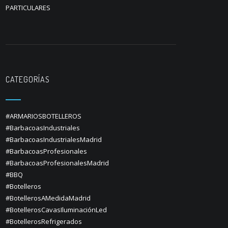
PARTICULARES
CATEGORÍAS
#ARMARIOSBOTELLEROS
#BarbacoasIndustriales
#BarbacoasIndustrialesMadrid
#BarbacoasProfesionales
#BarbacoasProfesionalesMadrid
#BBQ
#Botelleros
#BotellerosAMedidaMadrid
#BotellerosCavasIluminaciónLed
#BotellerosRefrigerados