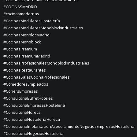
#COCINASMADRID
#cocinasmodernas
#CocinasModularesHostelería
#CocinasModularesMonoblockIndustriales
#CocinasMonblocMadrid
#CocinasMonoblock
#CocinasPremium
#CocinasPremiumMadrid
#CocinasProfesionalesMonoblockIndustriales
#CocinasRestaurantes
#CocinasSalasCocinaProfesionales
#ComedoresEmpleados
#ConersEmpresas
#ConsultoríaBuffetHoteles
#ConsultoríaEmpresasHostelería
#ConsultoríaHoreca
#ConsultoríaHosteleríaHoreca
#ConsultoríaImplantaciónAsesoramientoNegociosEmpresasHosteleria
#ConsultoríaNegociosHostelería