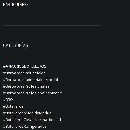
PARTICULARES
CATEGORÍAS
#ARMARIOSBOTELLEROS
#BarbacoasIndustriales
#BarbacoasIndustrialesMadrid
#BarbacoasProfesionales
#BarbacoasProfesionalesMadrid
#BBQ
#Botelleros
#BotellerosAMedidaMadrid
#BotellerosCavasIluminaciónLed
#BotellerosRefrigerados