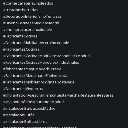
#CornerCafeteríaEmpleados
#creaciónchurrerías
#DecoracionInteriorismoTerrazas
#DiseñoCocinasaMedidaMadrid
#encimerasaceroinoxidable
#FabricanteCocinas
#FabricanteMobiliarioAceroInoxidable
#FabricantesCocinas
#FabricantesCocinasModularesMonoblockMadrid
#FabricantesCocinasMonoblockIndustriales
#fabricantesmaquinariachurrería
#FabricantesMaquinariaFríoIndustrial
#FabricantesMobiliarioCocinasHostelería
#FabricantesVinotecas
#ImplantaciónAsesoramientoPuestaMarchaRestaurantesBares
#ImplantaciónRestaurantesMadrid
#InstalaciónBarbacoasMadrid
#InstalaciónBufés
#InstalaciónBuffetsLibres