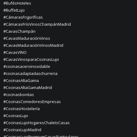
#BufésHoteles
#BuffetLujo
#CámarasFrigoríficas
#CámarasFríoVinosChampánMadrid
#CavasChampán
#CavasMaduraciónVinos
#CavasMaduraciónVinosMadrid
#CavasVINO
#CavasVinosparaCocinasLujo
#cocinasaceroinoxidable
#cocinasadaptadaschurreria
#CocinasAltaGama
#CocinasAltaGamaMadrid
#cocinasbonitas
#CocinasComedoresEmpresas
#CocinasHostelería
#CocinasLujo
#CocinasLujoHogaresChaletsCasas
#CocinasLujoMadrid
#CocinasLujoPremiumCasasParticulares