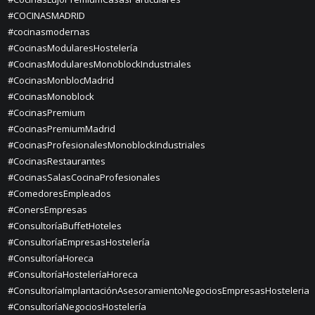
#COCINASMADRID
#cocinasmodernas
#CocinasModularesHostelería
#CocinasModularesMonoblockIndustriales
#CocinasMonblocMadrid
#CocinasMonoblock
#CocinasPremium
#CocinasPremiumMadrid
#CocinasProfesionalesMonoblockIndustriales
#CocinasRestaurantes
#CocinasSalasCocinaProfesionales
#ComedoresEmpleados
#ConersEmpresas
#ConsultoríaBuffetHoteles
#ConsultoríaEmpresasHostelería
#ConsultoríaHoreca
#ConsultoríaHosteleríaHoreca
#ConsultoríaImplantaciónAsesoramientoNegociosEmpresasHosteleria
#ConsultoríaNegociosHostelería