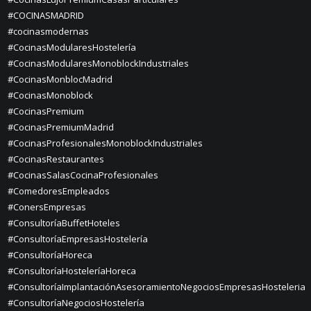
#COCINASMADRID
#cocinasmodernas
#CocinasModularesHostelería
#CocinasModularesMonoblockIndustriales
#CocinasMonblocMadrid
#CocinasMonoblock
#CocinasPremium
#CocinasPremiumMadrid
#CocinasProfesionalesMonoblockIndustriales
#CocinasRestaurantes
#CocinasSalasCocinaProfesionales
#ComedoresEmpleados
#ConersEmpresas
#ConsultoríaBuffetHoteles
#ConsultoríaEmpresasHostelería
#ConsultoríaHoreca
#ConsultoríaHosteleríaHoreca
#ConsultoríaImplantaciónAsesoramientoNegociosEmpresasHosteleria
#ConsultoríaNegociosHostelería