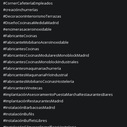
#CornerCafeteríaEmpleados
#creaciónchurrerías
#DecoracionInteriorismoTerrazas
#DiseñoCocinasaMedidaMadrid
#encimerasaceroinoxidable
#FabricanteCocinas
#FabricanteMobiliarioAceroInoxidable
#FabricantesCocinas
#FabricantesCocinasModularesMonoblockMadrid
#FabricantesCocinasMonoblockIndustriales
#fabricantesmaquinariachurrería
#FabricantesMaquinariaFríoIndustrial
#FabricantesMobiliarioCocinasHostelería
#FabricantesVinotecas
#ImplantaciónAsesoramientoPuestaMarchaRestaurantesBares
#ImplantaciónRestaurantesMadrid
#InstalaciónBarbacoasMadrid
#InstalaciónBufés
#InstalaciónBuffetsLibres