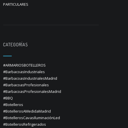
PARTICULARES
CATEGORÍAS
#ARMARIOSBOTELLEROS
#BarbacoasIndustriales
#BarbacoasIndustrialesMadrid
#BarbacoasProfesionales
#BarbacoasProfesionalesMadrid
#BBQ
#Botelleros
#BotellerosAMedidaMadrid
#BotellerosCavasIluminaciónLed
#BotellerosRefrigerados