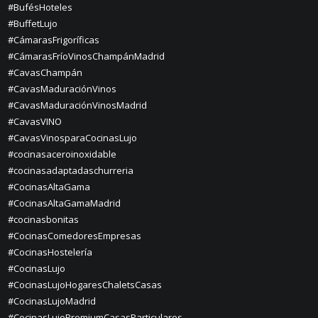
#BufésHoteles
#BuffetLujo
#CámarasFrigoríficas
#CámarasFríoVinosChampánMadrid
#CavasChampán
#CavasMaduraciónVinos
#CavasMaduraciónVinosMadrid
#CavasVINO
#CavasVinosparaCocinasLujo
#cocinasaceroinoxidable
#cocinasadaptadaschurreria
#CocinasAltaGama
#CocinasAltaGamaMadrid
#cocinasbonitas
#CocinasComedoresEmpresas
#CocinasHostelería
#CocinasLujo
#CocinasLujoHogaresChaletsCasas
#CocinasLujoMadrid
#CocinasLujoPremiumCasasParticulares