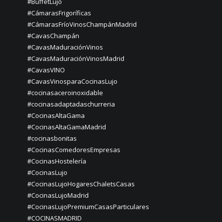
#BuffetLujo
#CámarasFrigoríficas
#CámarasFríoVinosChampánMadrid
#CavasChampán
#CavasMaduraciónVinos
#CavasMaduraciónVinosMadrid
#CavasVINO
#CavasVinosparaCocinasLujo
#cocinasaceroinoxidable
#cocinasadaptadaschurreria
#CocinasAltaGama
#CocinasAltaGamaMadrid
#cocinasbonitas
#CocinasComedoresEmpresas
#CocinasHostelería
#CocinasLujo
#CocinasLujoHogaresChaletsCasas
#CocinasLujoMadrid
#CocinasLujoPremiumCasasParticulares
#COCINASMADRID