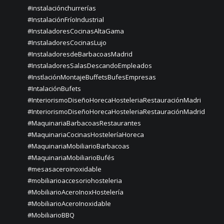
#instalaciónchurrerías
#InstalaciónFríoIndustrial
#InstaladoresCocinasAltaGama
#InstaladoresCocinasLujo
#InstaladoresdeBarbacoasMadrid
#InstaladoresSalasDescandoEmpleados
#InstlaciónMontajeBuffetsBufesEmpresas
#IntalaciónBufets
#InteriorismoDiseñoHorecaHosteleriaRestauraciónMadri
#InteriorismoDiseñoHorecaHosteleriaRestauraciónMadrid
#MaquinariaBarbacoasRestaurantes
#MaquinariaCocinasHosteleríaHoreca
#MaquinariaMobiliarioBarbacoas
#MaquinariaMobiliarioBufés
#mesasaceroinoxidable
#mobiliarioaccesoriohosteleria
#MobiliarioAceroInoxHostelería
#MobiliarioAceroInoxidable
#MobiliarioBBQ