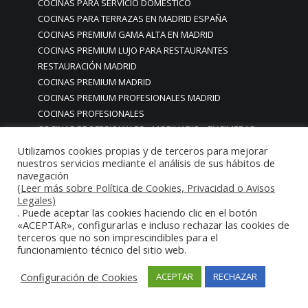
COCINAS PARA SERVICIO DOMESTICO
COCINAS PARA TERRAZAS EN MADRID ESPAÑA
COCINAS PREMIUM GAMA ALTA EN MADRID
COCINAS PREMIUM LUJO PARA RESTAURANTES
RESTAURACIÓN MADRID
COCINAS PREMIUM MADRID
COCINAS PREMIUM PROFESIONALES MADRID
COCINAS PROFESIONALES
COCINAS PROFESIONALES • MOBILIARIO • ENCIMERAS •
REVESTIMIENTOS • ESTRUCTURAS • ELEMENTOS
Utilizamos cookies propias y de terceros para mejorar
DECORATIVOS ACERO INOXIDABLE
nuestros servicios mediante el análisis de sus hábitos de
navegación
COCINAS PROFESIONALES A MEDIDA PERSONALIZADAS PARA
(Leer más sobre Política de Cookies, Privacidad o Avisos
PARTICULARES
Legales)
COCINAS PROFESIONALES ACERO INOXIDABLE
. Puede aceptar las cookies haciendo clic en el botón
«ACEPTAR», configurarlas e incluso rechazar las cookies de
COCINAS PROFESIONALES HORECA
terceros que no son imprescindibles para el
COCINAS PROFESIONALES HOSTELERÍA MADRID
funcionamiento técnico del sitio web.
Cocinas profesionales industriales monoblock a medida
personalizadas
Configuración de Cookies
ACEPTAR
RECHAZAR
Cocinas profesionales industriales monoblock a medida
personalizadasCocinas profesionales industriales