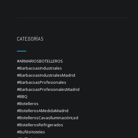
CATEGORÍAS
#ARMARIOSBOTELLEROS
#BarbacoasIndustriales
#BarbacoasIndustrialesMadrid
#BarbacoasProfesionales
#BarbacoasProfesionalesMadrid
#BBQ
#Botelleros
#BotellerosAMedidaMadrid
#BotellerosCavasIluminaciónLed
#BotellerosRefrigerados
#BufésHoteles