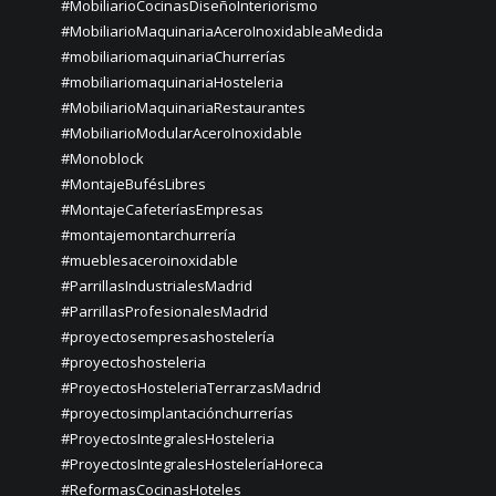
#MobiliarioCocinasDiseñoInteriorismo
#MobiliarioMaquinariaAceroInoxidableaMedida
#mobiliariomaquinariaChurrerías
#mobiliariomaquinariaHosteleria
#MobiliarioMaquinariaRestaurantes
#MobiliarioModularAceroInoxidable
#Monoblock
#MontajeBufésLibres
#MontajeCafeteríasEmpresas
#montajemontarchurrería
#mueblesaceroinoxidable
#ParrillasIndustrialesMadrid
#ParrillasProfesionalesMadrid
#proyectosempresashostelería
#proyectoshosteleria
#ProyectosHosteleriaTerrarzasMadrid
#proyectosimplantaciónchurrerías
#ProyectosIntegralesHosteleria
#ProyectosIntegralesHosteleríaHoreca
#ReformasCocinasHoteles