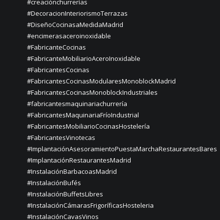
#creaciónchurrerías
#DecoracionInteriorismoTerrazas
#DiseñoCocinasaMedidaMadrid
#encimerasaceroinoxidable
#FabricanteCocinas
#FabricanteMobiliarioAceroInoxidable
#FabricantesCocinas
#FabricantesCocinasModularesMonoblockMadrid
#FabricantesCocinasMonoblockIndustriales
#fabricantesmaquinariachurrería
#FabricantesMaquinariaFríoIndustrial
#FabricantesMobiliarioCocinasHostelería
#FabricantesVinotecas
#ImplantaciónAsesoramientoPuestaMarchaRestaurantesBares
#ImplantaciónRestaurantesMadrid
#InstalaciónBarbacoasMadrid
#InstalaciónBufés
#InstalaciónBuffetsLibres
#InstalaciónCámarasFrigoríficasHosteleria
#InstalaciónCavasVinos