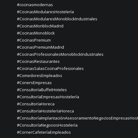
#cocinasmodernas
#CocinasModularesHostelería
#CocinasModularesMonoblockIndustriales
#CocinasMonblocMadrid
#CocinasMonoblock
#CocinasPremium
#CocinasPremiumMadrid
#CocinasProfesionalesMonoblockIndustriales
#CocinasRestaurantes
#CocinasSalasCocinaProfesionales
#ComedoresEmpleados
#ConersEmpresas
#ConsultoríaBuffetHoteles
#ConsultoríaEmpresasHostelería
#ConsultoríaHoreca
#ConsultoríaHosteleríaHoreca
#ConsultoríaImplantaciónAsesoramientoNegociosEmpresasHost
#ConsultoríaNegociosHostelería
#CornerCafeteríaEmpleados